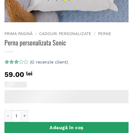
PRIMA PAGINĂ
/
CADOURI PERSONALIZATE
/
PERNE
Perna personalizata Sonic
(O recenzie client)
Evaluat
59.00
lei
la
3
din 5
pe
baza
unei
singure
evaluări
Cantitate Perna personalizata Sonic
Adaugă în coș