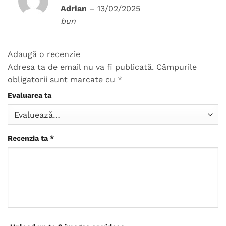
Evaluat
Adrian
–
13/02/2025
la
3
bun
din 5
Adaugă o recenzie
Adresa ta de email nu va fi publicată.
Câmpurile
obligatorii sunt marcate cu
*
Evaluarea ta
Recenzia ta
*