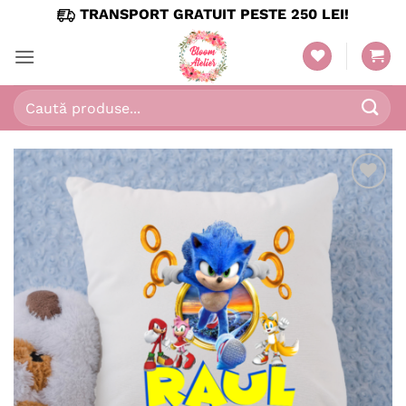
Skip
TRANSPORT GRATUIT PESTE 250 LEI!
to
content
Caută
după:
Adaugă
în
wishlist