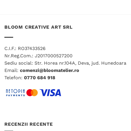
BLOOM CREATIVE ART SRL
C.I.F.: RO37433526
Nr.Reg.Com.: J2017000527200
Sediu social: Str. Horea nr.104A, Deva, jud. Hunedoara
Email:
comenzi@bloomatelier.ro
Telefon:
0770 684 918
RECENZII RECENTE