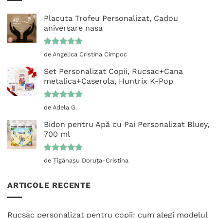
Placuta Trofeu Personalizat, Cadou
aniversare nasa
Evaluat la
de Angelica Cristina Cimpoc
5
din 5
Set Personalizat Copii, Rucsac+Cana
metalica+Caserola, Huntrix K-Pop
Evaluat la
de Adela G.
5
din 5
Bidon pentru Apă cu Pai Personalizat Bluey,
700 ml
Evaluat la
de Țigănașu Doruța-Cristina
5
din 5
ARTICOLE RECENTE
Rucsac personalizat pentru copii: cum alegi modelul