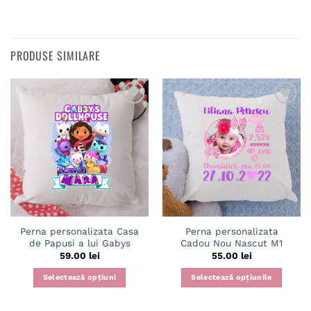
PRODUSE SIMILARE
Adaugă
Adaugă
în
în
wishlist
wishlist
Perna personalizata Casa
Perna personalizata
de Papusi a lui Gabys
Cadou Nou Nascut M1
59.00
lei
55.00
lei
Selectează opțiuni
Selectează opțiunile