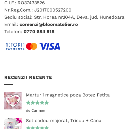
C.I.F.: RO37433526
Nr.Reg.Com.: J2017000527200
Sediu social: Str. Horea nr.104A, Deva, jud. Hunedoara
Email:
comenzi@bloomatelier.ro
Telefon:
0770 684 918
RECENZII RECENTE
Marturii magnetice poza Botez Fetita
Evaluat la
de Carmen
5
din 5
Set cadou majorat, Tricou + Cana