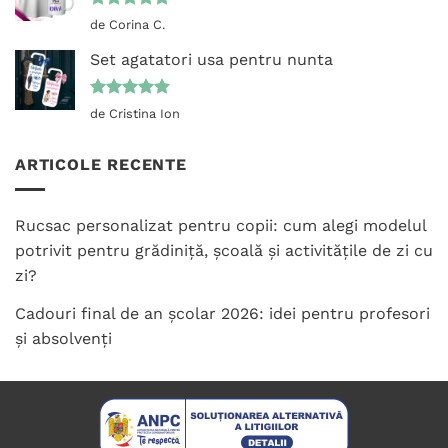
Evaluat la
de Corina C.
5
din 5
Set agatatori usa pentru nunta
Evaluat la
de Cristina Ion
5
din 5
ARTICOLE RECENTE
Rucsac personalizat pentru copii: cum alegi modelul
potrivit pentru grădiniță, școală și activitățile de zi cu
zi?
Cadouri final de an școlar 2026: idei pentru profesori
și absolvenți