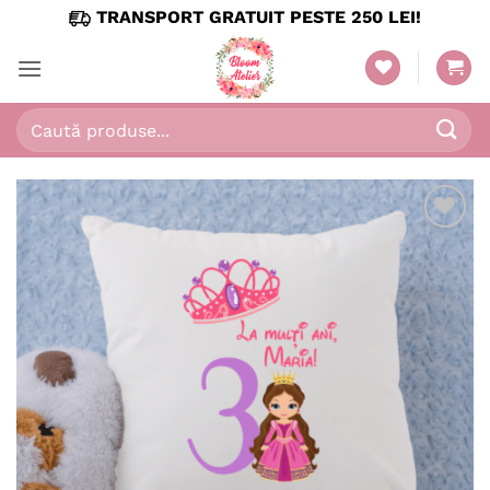
Skip
TRANSPORT GRATUIT PESTE 250 LEI!
to
content
Caută
după:
Adaugă
în
wishlist