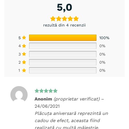
5,0
rezultă din 4 recenzii
5
100%
4
0%
3
0%
2
0%
1
0%
Evaluat la
Anonim
(proprietar verificat)
–
5
din 5
24/06/2021
Plăcuța aniversară reprezintă un
cadou de efect, aceasta fiind
realizată cu multă măiestrie.