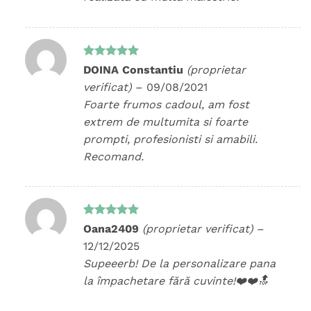
Evaluat la
DOINA Constantiu
(proprietar
5
din 5
verificat)
–
09/08/2021
Foarte frumos cadoul, am fost
extrem de multumita si foarte
prompti, profesionisti si amabili.
Recomand.
Evaluat la
Oana2409
(proprietar verificat)
–
5
din 5
12/12/2025
Supeeerb! De la personalizare pana
la împachetare fără cuvinte!❤️❤️🔝