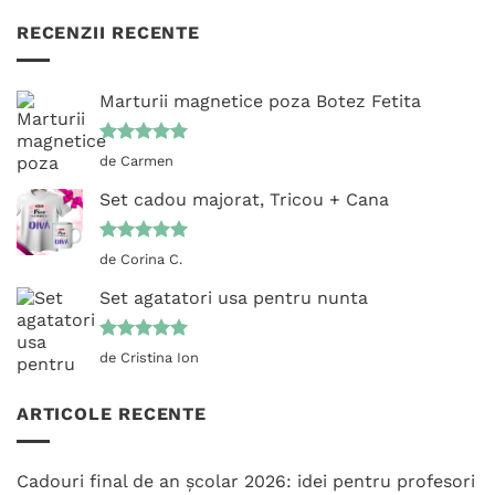
RECENZII RECENTE
Marturii magnetice poza Botez Fetita
Evaluat la
de Carmen
5
din 5
Set cadou majorat, Tricou + Cana
Evaluat la
de Corina C.
5
din 5
Set agatatori usa pentru nunta
Evaluat la
de Cristina Ion
5
din 5
ARTICOLE RECENTE
Cadouri final de an școlar 2026: idei pentru profesori