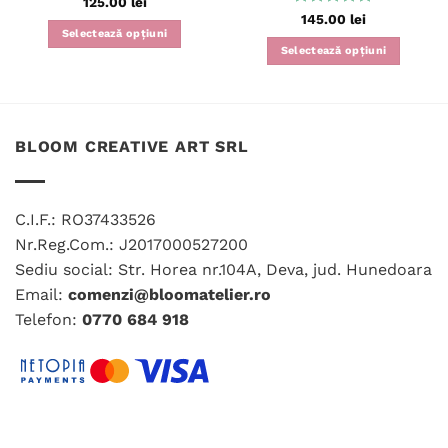
Evaluat la
125.00
lei
4.63
din 5
Evaluat la
145.00
lei
4.97
din 5
Selectează opțiuni
Selectează opțiuni
Acest
Acest
produs
produs
are
are
mai
mai
multe
BLOOM CREATIVE ART SRL
multe
variații.
variații.
Opțiunile
Opțiunile
pot
C.I.F.: RO37433526
pot
fi
fi
Nr.Reg.Com.: J2017000527200
alese
alese
în
Sediu social: Str. Horea nr.104A, Deva, jud. Hunedoara
în
pagina
Email:
comenzi@bloomatelier.ro
pagina
produsului.
Telefon:
0770 684 918
produsului.