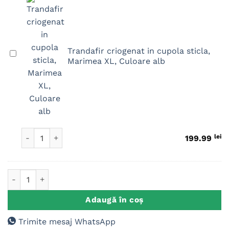
Trandafir criogenat in cupola sticla,
Trandafir
Marimea XL, Culoare alb
criogenat
in
cupola
sticla,
Marimea
XL,
Cantitate Trandafir criogenat in cupola sticla, Marimea XL
Culoare
lei
199.99
alb
Cantitate Placuta Trofeu, Cadou aniversare, Sotie Mama Buni
Adaugă în coș
Trimite mesaj WhatsApp