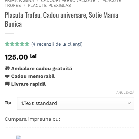
PRIMA PAGINĂ
/
CADOURI PERSONALIZATE
/
PLACUTE
TROFEE
/
PLACUTE PLEXIGLAS
Placuta Trofeu, Cadou aniversare, Sotie Mama
Bunica
(
4
recenzii de la clienți)
Evaluat la
4
125.00
lei
5
din 5 pe
baza a
evaluări de
🎁 Ambalare cadou gratuită
la clienți
❤️ Cadou memorabil
🚚 Livrare rapidă
ANULEAZĂ
Tip
Cumpara impreuna cu: