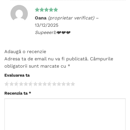
Evaluat la
Oana
(proprietar verificat)
–
5
din 5
13/12/2025
Supeeerb❤️❤️❤️
Adaugă o recenzie
Adresa ta de email nu va fi publicată.
Câmpurile
obligatorii sunt marcate cu
*
Evaluarea ta
Recenzia ta
*