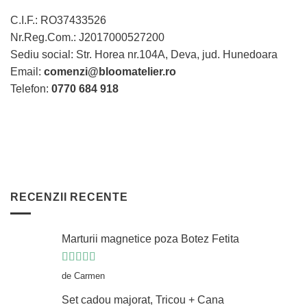
pot
pot
C.I.F.: RO37433526
fi
fi
Nr.Reg.Com.: J2017000527200
alese
alese
în
în
Sediu social: Str. Horea nr.104A, Deva, jud. Hunedoara
pagina
pagina
Email:
comenzi@bloomatelier.ro
produsului.
produsului.
Telefon:
0770 684 918
RECENZII RECENTE
Marturii magnetice poza Botez Fetita
Evaluat la
5
de Carmen
din 5
Set cadou majorat, Tricou + Cana