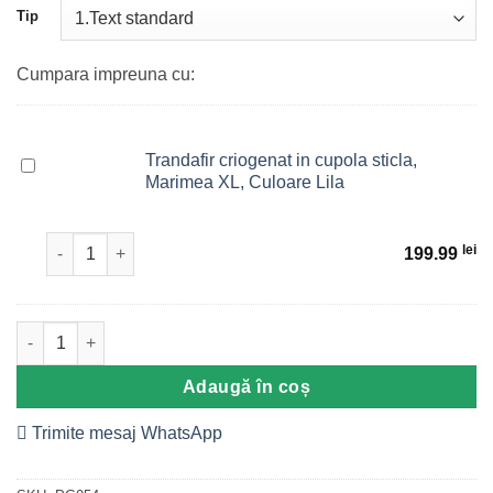
la clienți
Tip
Cumpara impreuna cu:
Trandafir criogenat in cupola sticla,
Trandafir
Marimea XL, Culoare Lila
criogenat
in
cupola
Cantitate Trandafir criogenat in cupola sticla, Marimea XL, 
lei
199.99
sticla,
Marimea
XL,
Cantitate Placuta lemn papirus - Cadou pentru viitorii nasi
Culoare
Lila
Adaugă în coș
Trimite mesaj WhatsApp