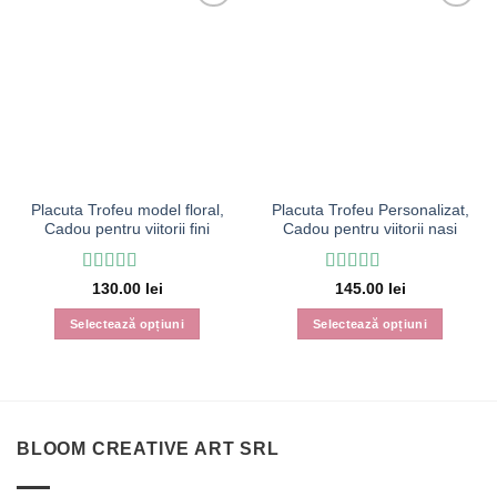
Placuta Trofeu model floral,
Placuta Trofeu Personalizat,
Cadou pentru viitorii fini
Cadou pentru viitorii nasi
Evaluat la
5
Evaluat la
5
130.00
lei
145.00
lei
din 5
din 5
Selectează opțiuni
Selectează opțiuni
Acest
Acest
produs
produs
are
are
mai
mai
multe
multe
BLOOM CREATIVE ART SRL
variații.
variații.
Opțiunile
Opțiunile