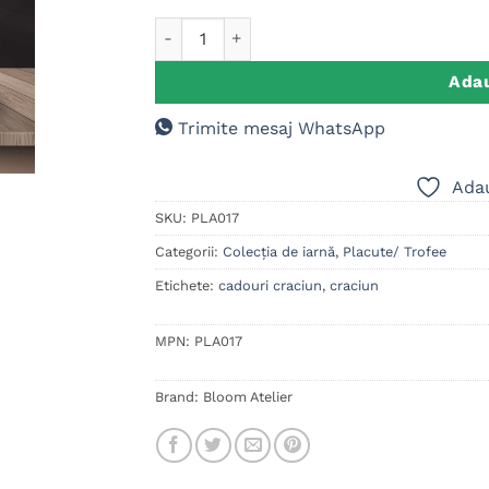
Cantitate Placuta ardezie personalizata cu 
Adau
Trimite mesaj WhatsApp
Adau
SKU:
PLA017
Categorii:
Colecția de iarnă
,
Placute/ Trofee
Etichete:
cadouri craciun
,
craciun
MPN:
PLA017
Brand:
Bloom Atelier