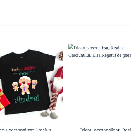
Adaugă
în
wishlist
icou personalizat Craciun,
Tricou personalizat, Reg