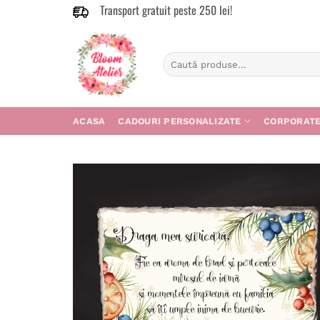
Transport gratuit peste 250 lei!
Skip
to
content
Caută
după:
ACASA
CADOURI PERSONALIZATE
CORPORAT
Adau
în
wishl