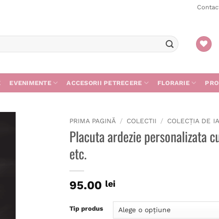
Contac
E
EVENIMENTE
ACCESORII PETRECERE
FLORARIE
PRO
PRIMA PAGINĂ
/
COLECTII
/
COLECȚIA DE I
Placuta ardezie personalizata c
etc.
gă
ist
95.00
lei
Tip produs