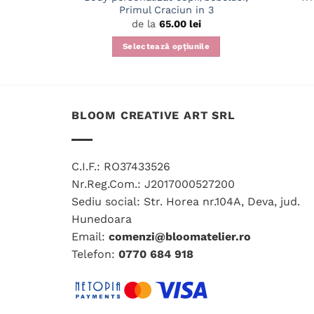
Primul Craciun in 3
de la
65.00
lei
Selectează opțiunile
Acest
produs
are
mai
BLOOM CREATIVE ART SRL
multe
variații.
Opțiunile
C.I.F.: RO37433526
pot
Nr.Reg.Com.: J2017000527200
fi
Sediu social: Str. Horea nr.104A, Deva, jud.
alese
Hunedoara
în
Email:
comenzi@bloomatelier.ro
pagina
Telefon:
0770 684 918
produsului.