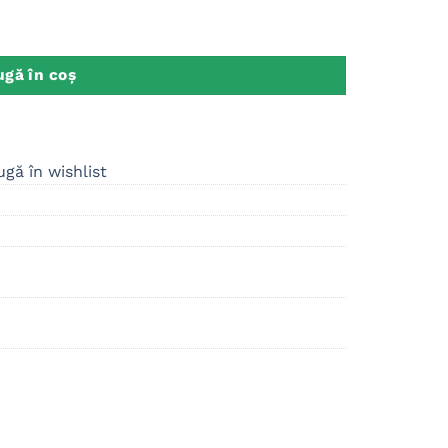
text, cadou Craciun, sora, mama, etc.
gă în coș
gă în wishlist