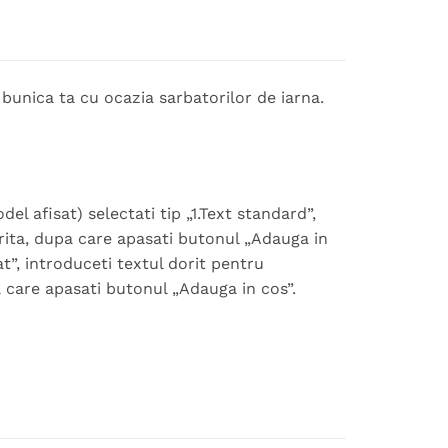
unica ta cu ocazia sarbatorilor de iarna.
 afisat) selectati tip „1.Text standard”,
orita, dupa care apasati butonul „Adauga in
at”, introduceti textul dorit pentru
a care apasati butonul „Adauga in cos”.