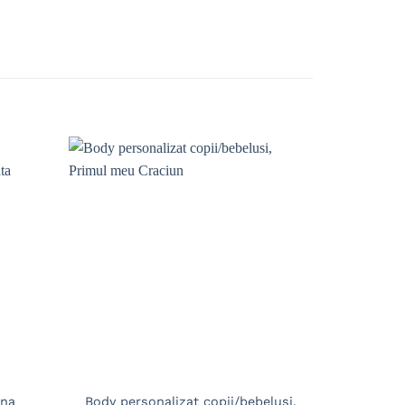
Adaugă
Adaugă
în
în
wishlist
wishlist
ina
Body personalizat copii/bebelusi,
Tricou per