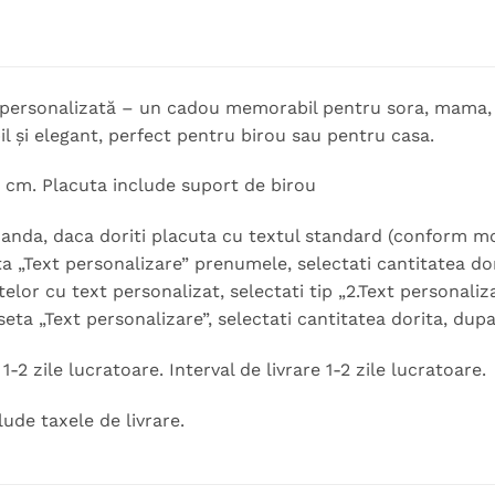
 personalizată – un cadou memorabil pentru sora, mama, b
il și elegant, perfect pentru birou sau pentru casa.
 cm. Placuta include suport de birou
nda, daca doriti placuta cu textul standard (conform model
ta „Text personalizare” prenumele, selectati cantitatea d
telor cu text personalizat, selectati tip „2.Text personaliz
seta „Text personalizare”, selectati cantitatea dorita, dup
-2 zile lucratoare. Interval de livrare 1-2 zile lucratoare.
lude taxele de livrare.