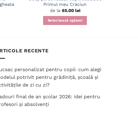
 gheata
Primul meu Craciun
de la
65.00
lei
Selectează opțiuni
Acest
produs
are
mai
RTICOLE RECENTE
multe
variații.
ucsac personalizat pentru copii: cum alegi
Opțiunile
odelul potrivit pentru grădiniță, școală și
pot
tivitățile de zi cu zi?
fi
alese
adouri final de an școlar 2026: idei pentru
în
rofesori și absolvenți
pagina
produsului.