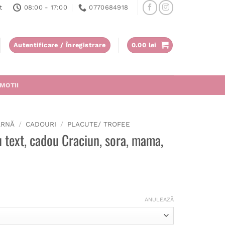
t
08:00 - 17:00
0770684918
Autentificare / Înregistrare
0.00
lei
MOTII
ARNĂ
/
CADOURI
/
PLACUTE/ TROFEE
u text, cadou Craciun, sora, mama,
ANULEAZĂ