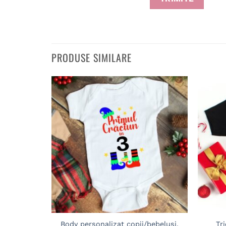
PRODUSE SIMILARE
Adaugă
în
wishlist
Body personalizat copii/bebelusi,
Tr