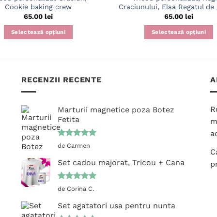
Cookie baking crew
Craciunului, Elsa Regatul de
65.00
lei
65.00
lei
Selectează opțiuni
Selectează opțiuni
Acest
Acest
produs
produs
are
are
mai
mai
RECENZII RECENTE
A
multe
multe
variații.
variații.
R
Marturii magnetice poza Botez
Opțiunile
Opțiunile
Fetita
m
pot
pot
ac
fi
fi
Evaluat la
alese
alese
de Carmen
C
5
din 5
în
în
Set cadou majorat, Tricou + Cana
p
pagina
pagina
produsului.
produsului.
Evaluat la
de Corina C.
5
din 5
Set agatatori usa pentru nunta