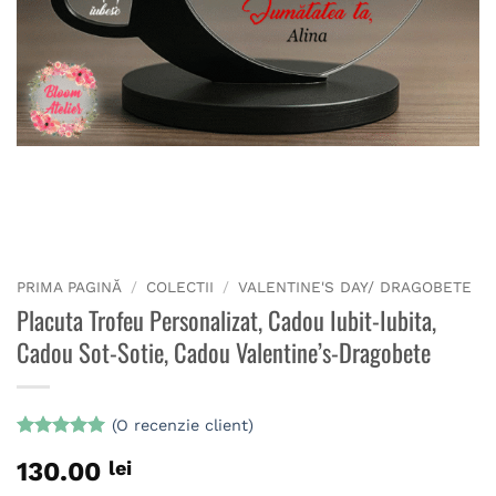
PRIMA PAGINĂ
/
COLECTII
/
VALENTINE'S DAY/ DRAGOBETE
Placuta Trofeu Personalizat, Cadou Iubit-Iubita,
Cadou Sot-Sotie, Cadou Valentine’s-Dragobete
(O recenzie client)
Evaluat la
130.00
lei
5
din 5 pe
baza unei