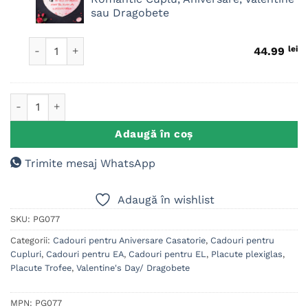
Personalizat
sau Dragobete
Inima,
Cadou
Cantitate Puzzle Personalizat Inima, Cadou Romantic Cup
lei
44.99
Romantic
Cuplu,
Aniversare,
Cantitate Placuta Trofeu Personalizat, Cadou Iubit-Iubita, C
Valentine
sau
Adaugă în coș
Dragobete
Trimite mesaj WhatsApp
Adaugă în wishlist
SKU:
PG077
Categorii:
Cadouri pentru Aniversare Casatorie
,
Cadouri pentru
Cupluri
,
Cadouri pentru EA
,
Cadouri pentru EL
,
Placute plexiglas
,
Placute Trofee
,
Valentine's Day/ Dragobete
MPN:
PG077