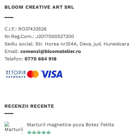
mai
multe
BLOOM CREATIVE ART SRL
multe
variații.
variații.
Opțiunile
Opțiunile
pot
C.I.F.: RO37433526
pot
fi
fi
Nr.Reg.Com.: J2017000527200
alese
alese
în
Sediu social: Str. Horea nr.104A, Deva, jud. Hunedoara
în
pagina
Email:
comenzi@bloomatelier.ro
pagina
produsului.
Telefon:
0770 684 918
produsului.
RECENZII RECENTE
Marturii magnetice poza Botez Fetita