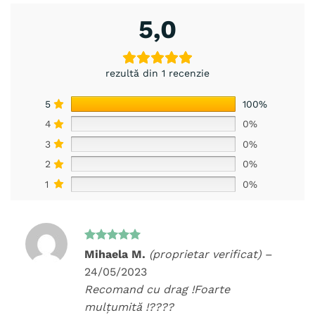
5,0
rezultă din 1 recenzie
5
100%
4
0%
3
0%
2
0%
1
0%
Evaluat la
Mihaela M.
(proprietar verificat)
–
5
din 5
24/05/2023
Recomand cu drag !Foarte
mulțumită !????