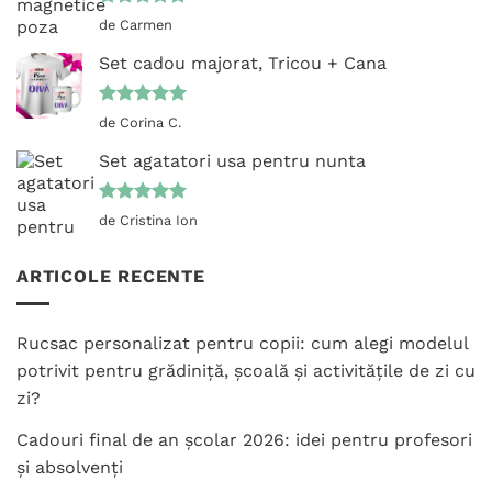
Evaluat la
de Carmen
5
din 5
Set cadou majorat, Tricou + Cana
Evaluat la
de Corina C.
5
din 5
Set agatatori usa pentru nunta
Evaluat la
de Cristina Ion
5
din 5
ARTICOLE RECENTE
Rucsac personalizat pentru copii: cum alegi modelul
potrivit pentru grădiniță, școală și activitățile de zi cu
zi?
Cadouri final de an școlar 2026: idei pentru profesori
și absolvenți