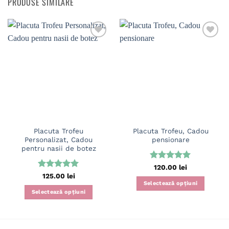
PRODUSE SIMILARE
Adaugă
Adaugă
în
în
wishlist
wishlist
Placuta Trofeu
Placuta Trofeu, Cadou
Personalizat, Cadou
pensionare
pentru nasii de botez
Evaluat la
120.00
lei
5
din 5
Evaluat la
125.00
lei
5
din 5
Selectează opțiuni
Selectează opțiuni
Acest
Acest
produs
produs
are
are
mai