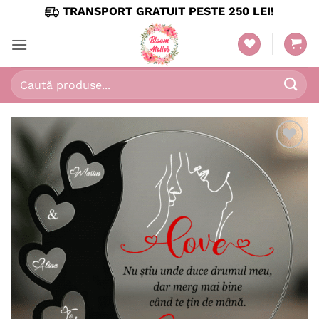
Skip
TRANSPORT GRATUIT PESTE 250 LEI!
to
content
Caută
după:
Adaugă
în
wishlist