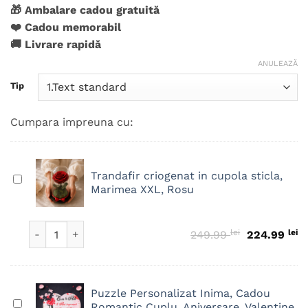
singure
🎁 Ambalare cadou gratuită
evaluări
❤️ Cadou memorabil
🚚 Livrare rapidă
ANULEAZĂ
Tip
Cumpara impreuna cu:
Trandafir criogenat in cupola sticla,
Trandafir
Marimea XXL, Rosu
criogenat
in
cupola
Cantitate Trandafir criogenat in cupola sticla, Marimea X
lei
Prețul iniția
lei
Pr
249.99
224.99
sticla,
Marimea
XXL,
Rosu
Puzzle Personalizat Inima, Cadou
Puzzle
Romantic Cuplu, Aniversare, Valentine