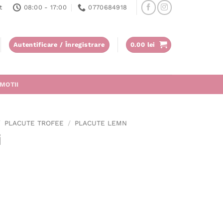
t
08:00 - 17:00
0770684918
Autentificare / Înregistrare
0.00
lei
MOTII
/
PLACUTE TROFEE
/
PLACUTE LEMN
i