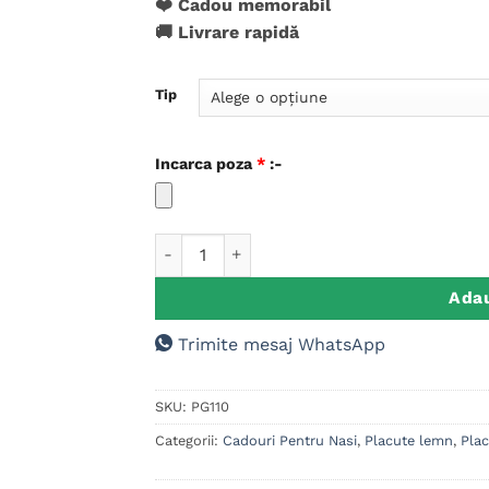
❤️ Cadou memorabil
🚚 Livrare rapidă
Tip
Incarca poza
*
:-
Cantitate Placuta Trofeu Lemn Botez Mosi
Adau
Trimite mesaj WhatsApp
SKU:
PG110
Categorii:
Cadouri Pentru Nasi
,
Placute lemn
,
Plac