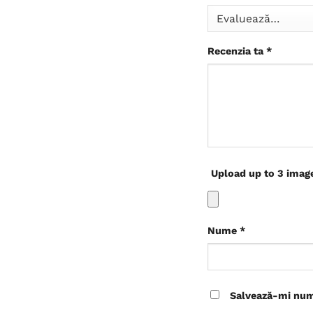
Recenzia ta
*
Upload up to 3 imag
Nume
*
Salvează-mi nume