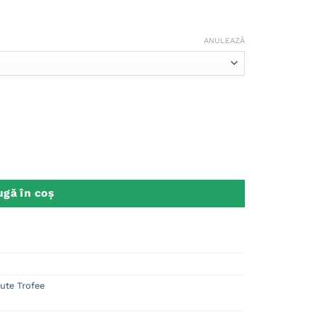
ANULEAZĂ
gă în coș
ute Trofee