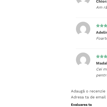
Evalua
Chior
5
din 
Am ră
Evalua
Adeli
5
din 
Foart
Evalua
Madal
5
din 
Cei m
pentru
Adaugă o recenzie
Adresa ta de email 
Evaluarea ta