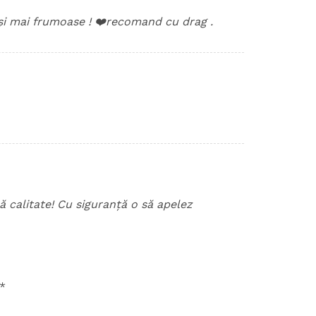
și mai frumoase ! ❤️recomand cu drag .
ă calitate! Cu siguranță o să apelez
*