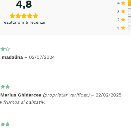
4,8
4
3
2
rezultă din 5 recenzii
1
t
 madalina
–
02/07/2024
n
t la
 Marius Ghidarcea
(proprietar verificat)
–
22/02/2025
5
 frumos si calitativ.