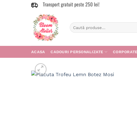
Transport gratuit peste 250 lei!
Skip
to
content
Caută
după:
ACASA
CADOURI PERSONALIZATE
CORPORAT