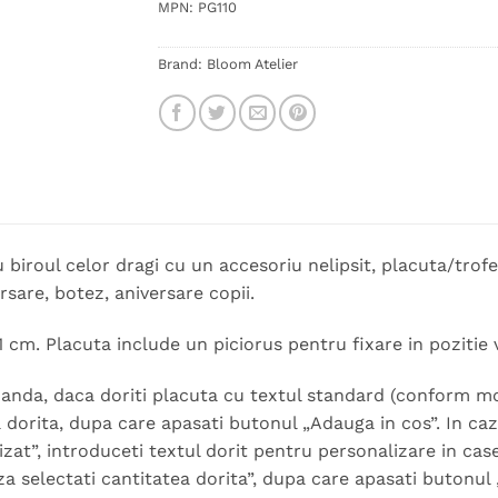
MPN:
PG110
Brand:
Bloom Atelier
biroul celor dragi cu un accesoriu nelipsit, placuta/trof
sare, botez, aniversare copii.
 cm. Placuta include un piciorus pentru fixare in pozitie v
nda, daca doriti placuta cu textul standard (conform model
a dorita, dupa care apasati butonul „Adauga in cos”. In caz
lizat”, introduceti textul dorit pentru personalizare in ca
a selectati cantitatea dorita”, dupa care apasati butonul 