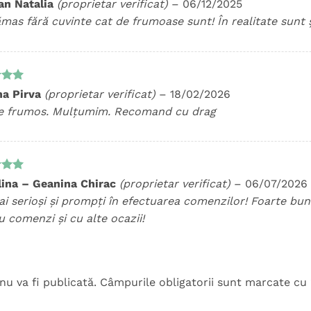
t la
an Natalia
(proprietar verificat)
–
06/12/2025
5
mas fără cuvinte cat de frumoase sunt! În realitate sunt 
t la
na Pirva
(proprietar verificat)
–
18/02/2026
5
e frumos. Mulțumim. Recomand cu drag
t la
ina – Geanina Chirac
(proprietar verificat)
–
06/07/2026
5
ai serioși și prompți în efectuarea comenzilor! Foarte bun
 comenzi și cu alte ocazii!
nu va fi publicată.
Câmpurile obligatorii sunt marcate cu