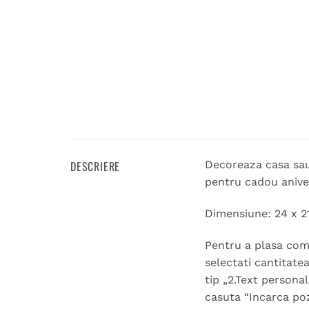
DESCRIERE
Decoreaza casa sau 
pentru cadou aniver
Dimensiune: 24 x 21
Pentru a plasa coma
selectati cantitate
tip „2.Text persona
casuta “Incarca poz