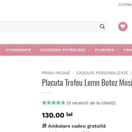
Contac
E
EVENIMENTE
ACCESORII PETRECERE
FLORARIE
PRO
PRIMA PAGINĂ
/
CADOURI PERSONALIZATE
Placuta Trofeu Lemn Botez Mos
(
5
recenzii de la clienți)
Evaluat la
5
130.00
lei
4.8
din 5
pe baza a
evaluări de
🎁 Ambalare cadou gratuită
la clienți