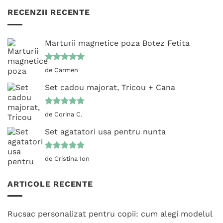
RECENZII RECENTE
Marturii magnetice poza Botez Fetita
Evaluat la
de Carmen
5
din 5
Set cadou majorat, Tricou + Cana
Evaluat la
de Corina C.
5
din 5
Set agatatori usa pentru nunta
Evaluat la
de Cristina Ion
5
din 5
ARTICOLE RECENTE
Rucsac personalizat pentru copii: cum alegi modelul