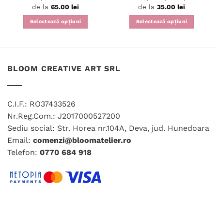
de la
65.00
lei
de la
35.00
lei
Selectează opțiuni
Selectează opțiuni
Acest
Acest
produs
produs
are
are
mai
mai
BLOOM CREATIVE ART SRL
multe
multe
variații.
variații.
Opțiunile
Opțiunile
C.I.F.: RO37433526
pot
pot
fi
fi
Nr.Reg.Com.: J2017000527200
alese
alese
Sediu social: Str. Horea nr.104A, Deva, jud. Hunedoara
în
în
Email:
comenzi@bloomatelier.ro
pagina
pagina
Telefon:
0770 684 918
produsului.
produsului.