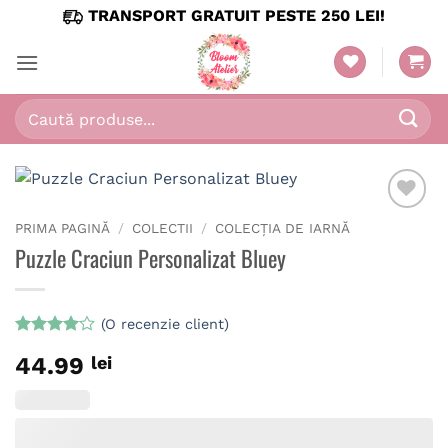
Skip
TRANSPORT GRATUIT PESTE 250 LEI!
to
content
Caută
după:
PRIMA PAGINĂ
/
COLECTII
/
COLECȚIA DE IARNĂ
Puzzle Craciun Personalizat Bluey
(O recenzie client)
Evaluat
44.99
lei
la
4
din
5 pe
baza unei
singure
evaluări