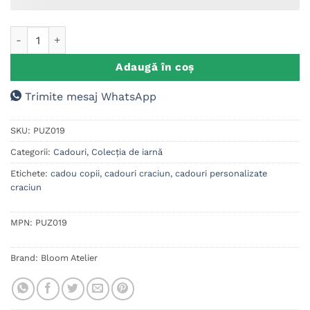
Cantitate Puzzle Craciun Personalizat Bluey
Adaugă în coș
Trimite mesaj WhatsApp
SKU:
PUZ019
Categorii:
Cadouri
,
Colecția de iarnă
Etichete:
cadou copii
,
cadouri craciun
,
cadouri personalizate
craciun
MPN:
PUZ019
Brand:
Bloom Atelier