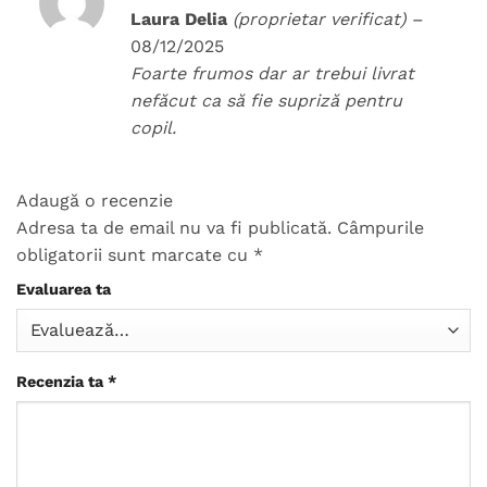
Evaluat
Laura Delia
(proprietar verificat)
–
la
4
din
08/12/2025
5
Foarte frumos dar ar trebui livrat
nefăcut ca să fie supriză pentru
copil.
Adaugă o recenzie
Adresa ta de email nu va fi publicată.
Câmpurile
obligatorii sunt marcate cu
*
Evaluarea ta
Recenzia ta
*