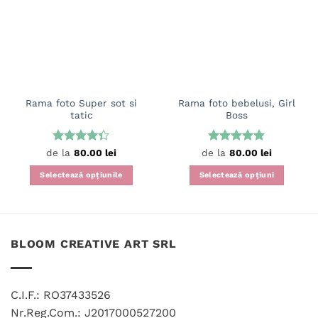
Rama foto Super sot si
Rama foto bebelusi, Girl
tatic
Boss
Evaluat la
Evaluat la
de la
80.00
lei
de la
80.00
lei
4.33
din
5
din 5
5
Selectează opțiunile
Selectează opțiuni
Acest
Acest
produs
produs
are
are
mai
mai
BLOOM CREATIVE ART SRL
multe
multe
variații.
variații.
Opțiunile
Opțiunile
C.I.F.: RO37433526
pot
pot
fi
fi
Nr.Reg.Com.: J2017000527200