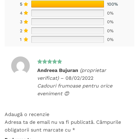
5
100%
4
0%
3
0%
2
0%
1
0%
Evaluat la
Andreea Bujuran
(proprietar
5
din 5
verificat)
–
08/02/2022
Cadouri frumoase pentru orice
eveniment 😍
Adaugă o recenzie
Adresa ta de email nu va fi publicată.
Câmpurile
obligatorii sunt marcate cu
*