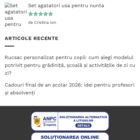
Set agatatori usa pentru nunta
Evaluat la
de Cristina Ion
5
din 5
ARTICOLE RECENTE
Rucsac personalizat pentru copii: cum alegi modelul
potrivit pentru grădiniță, școală și activitățile de zi cu
zi?
Cadouri final de an școlar 2026: idei pentru profesori
și absolvenți