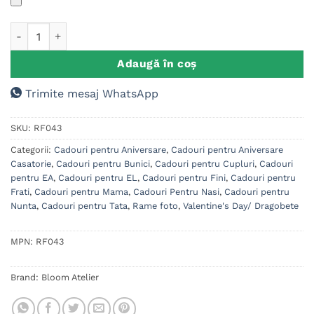
Cantitate Rama foto sticla personalizata poza
Adaugă în coș
Trimite mesaj WhatsApp
SKU:
RF043
Categorii:
Cadouri pentru Aniversare
,
Cadouri pentru Aniversare
Casatorie
,
Cadouri pentru Bunici
,
Cadouri pentru Cupluri
,
Cadouri
pentru EA
,
Cadouri pentru EL
,
Cadouri pentru Fini
,
Cadouri pentru
Frati
,
Cadouri pentru Mama
,
Cadouri Pentru Nasi
,
Cadouri pentru
Nunta
,
Cadouri pentru Tata
,
Rame foto
,
Valentine's Day/ Dragobete
MPN:
RF043
Brand:
Bloom Atelier