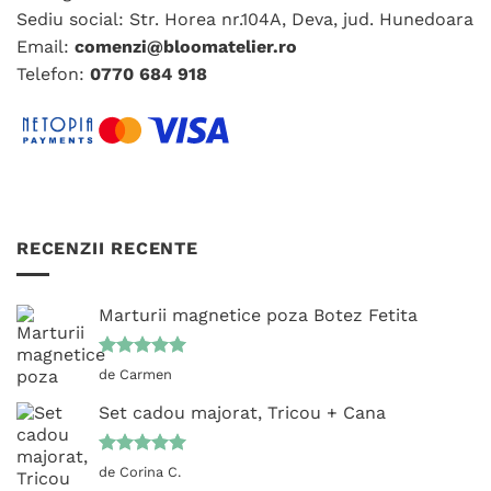
alese
alese
Sediu social: Str. Horea nr.104A, Deva, jud. Hunedoara
în
în
Email:
comenzi@bloomatelier.ro
pagina
pagina
Telefon:
0770 684 918
produsului.
produsului.
RECENZII RECENTE
Marturii magnetice poza Botez Fetita
Evaluat la
de Carmen
5
din 5
Set cadou majorat, Tricou + Cana
Evaluat la
de Corina C.
5
din 5