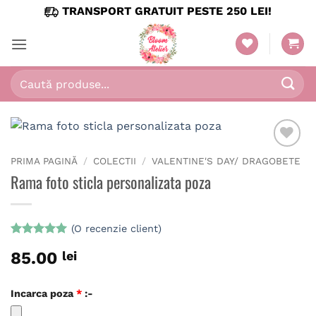
Skip
TRANSPORT GRATUIT PESTE 250 LEI!
to
content
Caută
după:
PRIMA PAGINĂ
/
COLECTII
/
VALENTINE'S DAY/ DRAGOBETE
Rama foto sticla personalizata poza
(O recenzie client)
Evaluat la
85.00
lei
5
din 5 pe
baza unei
singure
evaluări
Incarca poza
*
:-