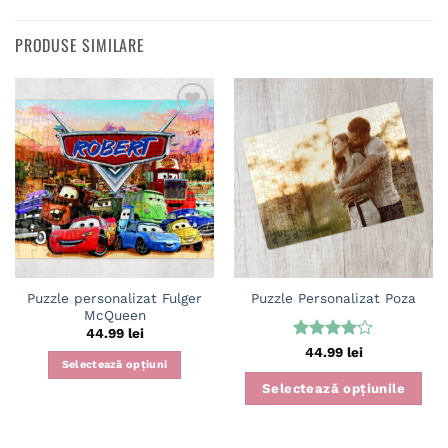
PRODUSE SIMILARE
Adaugă
Adaugă
în
în
wishlist
wishlist
Puzzle personalizat Fulger
Puzzle Personalizat Poza
McQueen
44.99
lei
Evaluat
44.99
lei
Selectează opțiuni
la
4
din
5
Selectează opțiunile