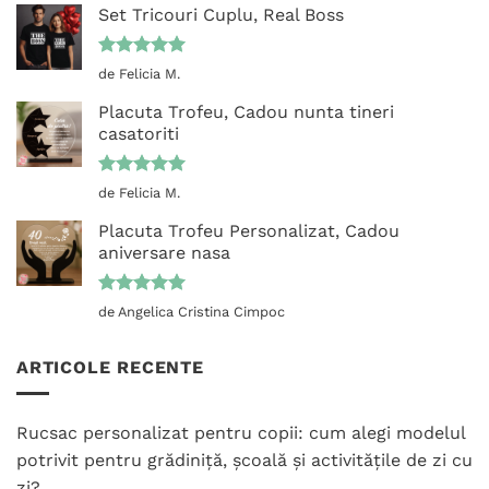
Set Tricouri Cuplu, Real Boss
Evaluat la
de Felicia M.
5
din 5
Placuta Trofeu, Cadou nunta tineri
casatoriti
Evaluat la
de Felicia M.
5
din 5
Placuta Trofeu Personalizat, Cadou
aniversare nasa
Evaluat la
de Angelica Cristina Cimpoc
5
din 5
ARTICOLE RECENTE
Rucsac personalizat pentru copii: cum alegi modelul
potrivit pentru grădiniță, școală și activitățile de zi cu
zi?