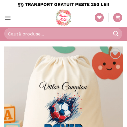
Skip
TRANSPORT GRATUIT PESTE 250 LEI!
to
content
Caută
după:
Adaugă
în
wishlist