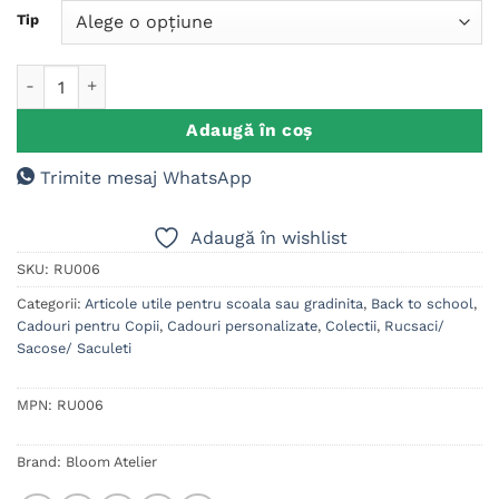
Tip
Cantitate Rucsac personalizat textil, Fotbal
Adaugă în coș
Trimite mesaj WhatsApp
Adaugă în wishlist
SKU:
RU006
Categorii:
Articole utile pentru scoala sau gradinita
,
Back to school
,
Cadouri pentru Copii
,
Cadouri personalizate
,
Colectii
,
Rucsaci/
Sacose/ Saculeti
MPN:
RU006
Brand:
Bloom Atelier