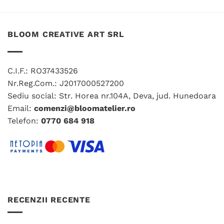
BLOOM CREATIVE ART SRL
C.I.F.: RO37433526
Nr.Reg.Com.: J2017000527200
Sediu social: Str. Horea nr.104A, Deva, jud. Hunedoara
Email:
comenzi@bloomatelier.ro
Telefon:
0770 684 918
RECENZII RECENTE