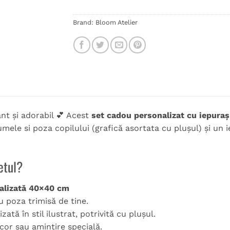
Brand:
Bloom Atelier
t și adorabil 💕 Acest
set cadou personalizat cu iepuraș
mele si poza copilului (grafică asortata cu plușul) și un 
etul?
alizată 40×40 cm
 poza trimisă de tine.
zată în stil ilustrat, potrivită cu plușul.
cor sau amintire specială.