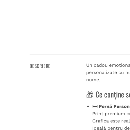
DESCRIERE
Un cadou emoționan
personalizate cu nu
nume.
🎁 Ce conține s
🛏 Pernă Person
Print premium cu
Grafica este reali
Ideală pentru de