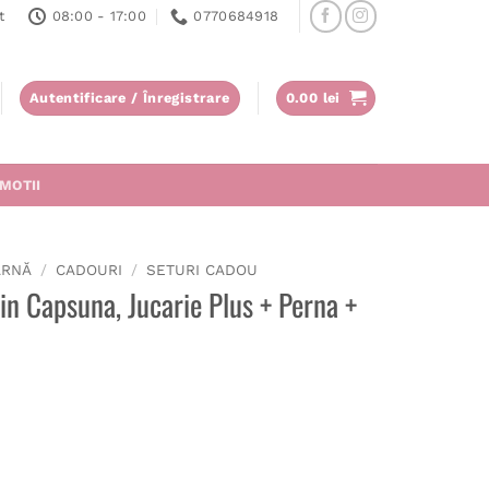
t
08:00 - 17:00
0770684918
Autentificare / Înregistrare
0.00
lei
MOTII
ARNĂ
/
CADOURI
/
SETURI CADOU
in Capsuna, Jucarie Plus + Perna +