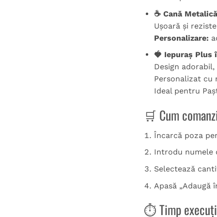
☕ Cană Metalică
Ușoară și rezist
Personalizare:
ac
🍓 Iepuraș Plus
Design adorabil, 
Personalizat cu
Ideal pentru Paș
🛒 Cum comanz
Încarcă poza pe
Introdu numele 
Selectează canti
Apasă „Adaugă î
⏱ Timp execuție