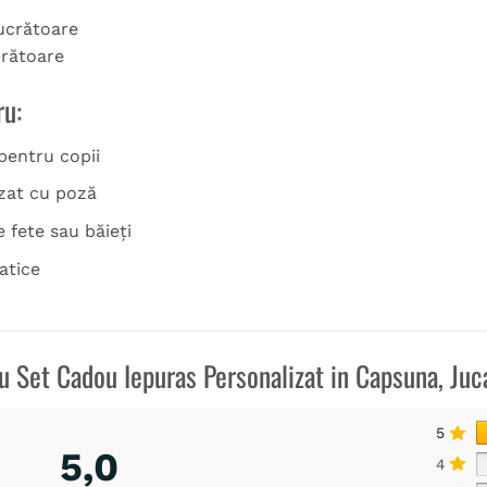
lucrătoare
crătoare
ru:
pentru copii
zat cu poză
 fete sau băieți
atice
ru
Set Cadou Iepuras Personalizat in Capsuna, Juc
5
5,0
4