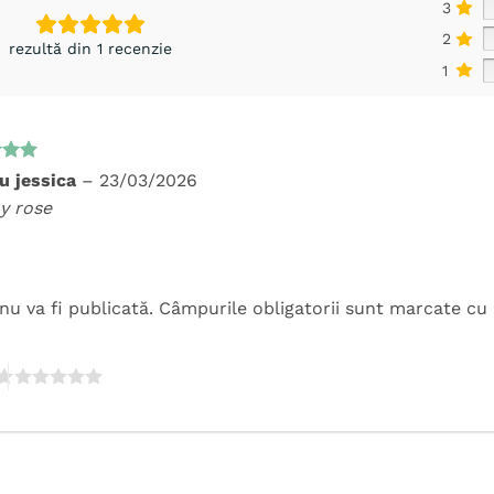
3
2
rezultă din 1 recenzie
1
t la
u jessica
–
23/03/2026
5
ny rose
nu va fi publicată.
Câmpurile obligatorii sunt marcate cu