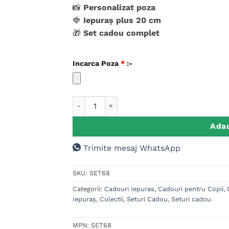
singure
📸
Personalizat poza
evaluări
🍓
Iepuraș plus 20 cm
🎁
Set cadou complet
Incarca Poza
*
:-
Cantitate Set Cadou Iepuras Personalizat i
Adau
Trimite mesaj WhatsApp
SKU:
SET68
Categorii:
Cadouri Iepuras
,
Cadouri pentru Copii
,
Iepuraș
,
Colectii
,
Seturi Cadou
,
Seturi cadou
MPN:
SET68