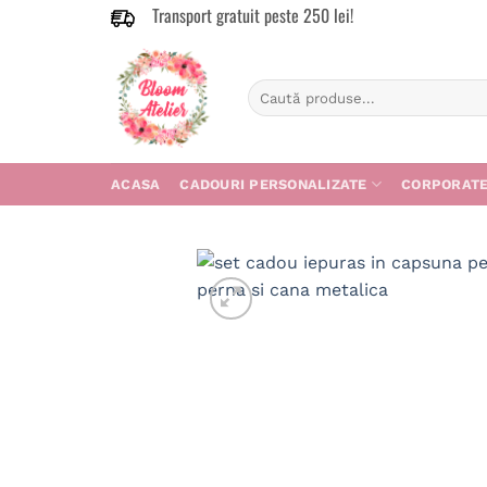
Transport gratuit peste 250 lei!
Skip
to
content
Caută
după:
ACASA
CADOURI PERSONALIZATE
CORPORAT