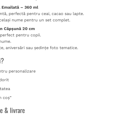
 Emailată – 360 ml
entă, perfectă pentru ceai, cacao sau lapte.
elași nume pentru un set complet.
 în Căpșună 20 cm
perfect pentru copii.
 nume.
te, aniversări sau ședințe foto tematice.
i?
ntru personalizare
dorit
tatea
n coș”
 & livrare