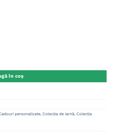
n Capsuna, Jucarie Plus + Perna + Cana metalica
gă în coș
Cadouri personalizate
,
Colecția de iarnă
,
Colecția