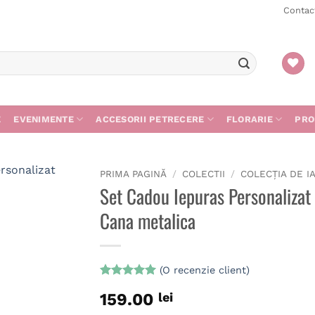
Contac
E
EVENIMENTE
ACCESORII PETRECERE
FLORARIE
PRO
PRIMA PAGINĂ
/
COLECTII
/
COLECȚIA DE I
Set Cadou Iepuras Personalizat 
Cana metalica
(O recenzie client)
Evaluat la
159.00
lei
5
din 5 pe
baza unei