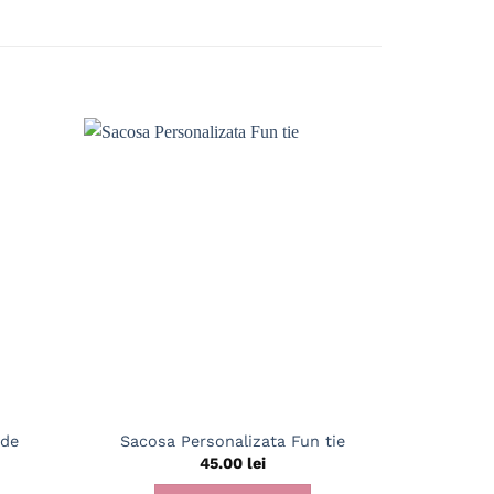
ide
Sacosa Personalizata Fun tie
Puzzle pe
45.00
lei