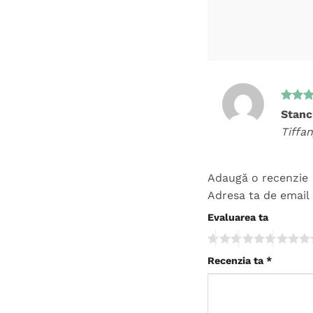
Evalua
Stanc
5
din 
Tiffa
Adaugă o recenzie
Adresa ta de email 
Evaluarea ta
Recenzia ta
*