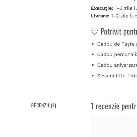
Execuție:
1–3 zile 
Livrare:
1–2 zile lu
💛 Potrivit pent
Cadou de Paște 
Cadou personali
Cadou aniversare
Sesiuni foto tem
1 recenzie pent
RECENZII (1)