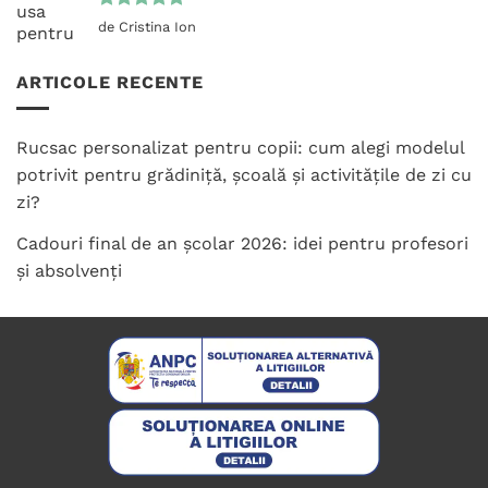
Evaluat la
de Cristina Ion
5
din 5
ARTICOLE RECENTE
Rucsac personalizat pentru copii: cum alegi modelul
potrivit pentru grădiniță, școală și activitățile de zi cu
zi?
Cadouri final de an școlar 2026: idei pentru profesori
și absolvenți