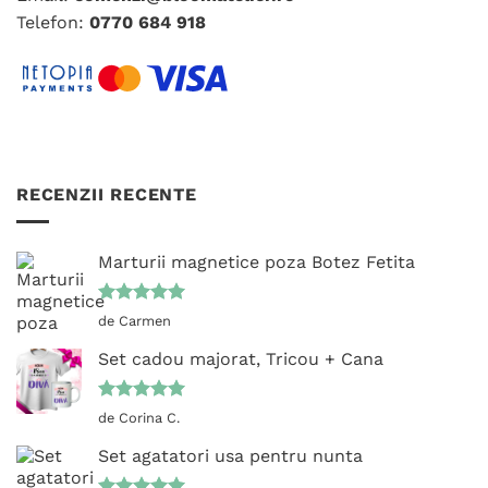
Telefon:
0770 684 918
RECENZII RECENTE
Marturii magnetice poza Botez Fetita
Evaluat la
de Carmen
5
din 5
Set cadou majorat, Tricou + Cana
Evaluat la
de Corina C.
5
din 5
Set agatatori usa pentru nunta