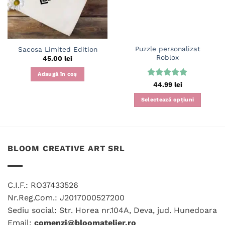
Puzzle personalizat
Sacosa Limited Edition
Roblox
45.00
lei
Adaugă în coș
Evaluat la
44.99
lei
5
din 5
Selectează opțiuni
BLOOM CREATIVE ART SRL
C.I.F.: RO37433526
Nr.Reg.Com.: J2017000527200
Sediu social: Str. Horea nr.104A, Deva, jud. Hunedoara
Email:
comenzi@bloomatelier.ro