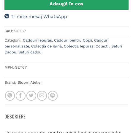
Adaugă în coș
Trimite mesaj WhatsApp
SKU:
SET67
Categorii:
Cadouri Iepuras
,
Cadouri pentru Copii
,
Cadouri
personalizate
,
Colecția de iarnă
,
Colecția Iepuraș
,
Colectii
,
Seturi
Cadou
,
Seturi cadou
MPN:
SET67
Brand:
Bloom Atelier
DESCRIERE
Un cadou adorabil pentru micii fani ai personajului