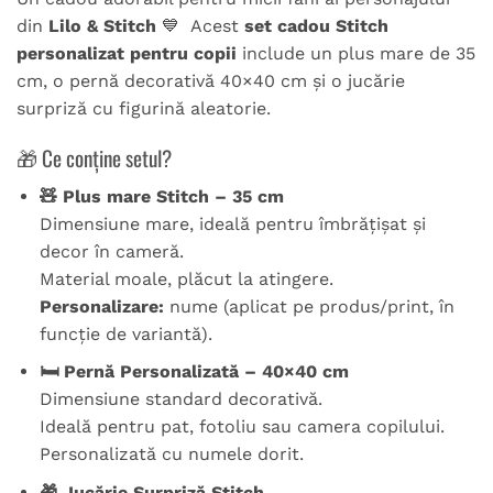
din
Lilo & Stitch
💙 Acest
set cadou Stitch
personalizat pentru copii
include un plus mare de 35
cm, o pernă decorativă 40×40 cm și o jucărie
surpriză cu figurină aleatorie.
🎁 Ce conține setul?
🧸 Plus mare Stitch – 35 cm
Dimensiune mare, ideală pentru îmbrățișat și
decor în cameră.
Material moale, plăcut la atingere.
Personalizare:
nume (aplicat pe produs/print, în
funcție de variantă).
🛏 Pernă Personalizată – 40×40 cm
Dimensiune standard decorativă.
Ideală pentru pat, fotoliu sau camera copilului.
Personalizată cu numele dorit.
🎁 Jucărie Surpriză Stitch