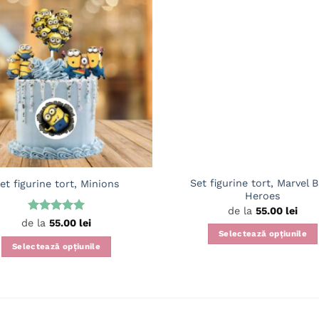
Set figurine tort, Marvel 
et figurine tort, Minions
Heroes
de la
55.00
lei
Evaluat la
de la
55.00
lei
5
din 5
Selectează opțiunile
Selectează opțiunile
Acest
Acest
produs
produs
are
are
mai
mai
multe