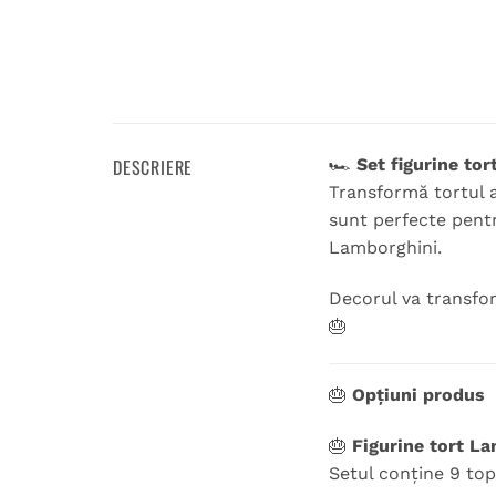
DESCRIERE
🏎️
Set figurine to
Transformă tortul a
sunt perfecte pentr
Lamborghini.
Decorul va transfor
🎂
🎂
Opțiuni produs
🎂
Figurine tort L
Setul conține 9 top