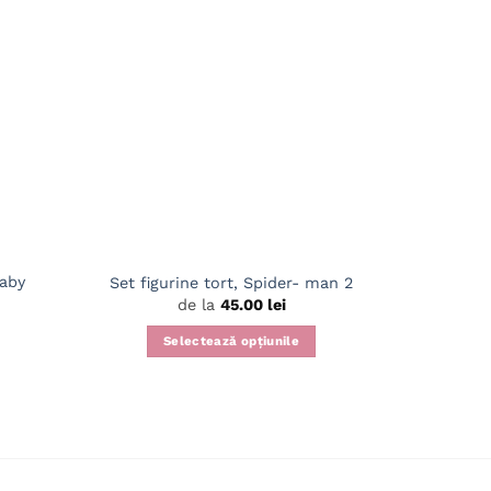
Baby
Set figurine tort, Spider- man 2
Set figu
de la
45.00
lei
Selectează opțiunile
Acest
S
produs
are
mai
multe