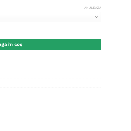
ANULEAZĂ
ini
gă în coș