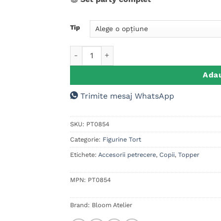
Tip
Cantitate Set figurine tort, Masini Lamborgh
Adau
Trimite mesaj WhatsApp
SKU:
PT0854
Categorie:
Figurine Tort
Etichete:
Accesorii petrecere
,
Copii
,
Topper
MPN:
PT0854
Brand:
Bloom Atelier