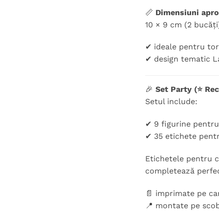
📏
Dimensiuni aprox
10 × 9 cm (2 bucăți)
✔ ideale pentru tor
✔ design tematic L
🎉
Set Party (⭐ Re
Setul include:
✔ 9 figurine pentr
✔ 35 etichete pent
Etichetele pentru c
completează perfec
📄 imprimate pe ca
📍 montate pe scob