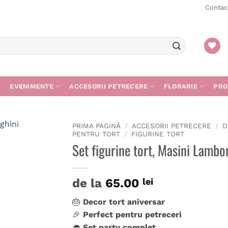
Contac
E
EVENIMENTE
ACCESORII PETRECERE
FLORARIE
PRO
PRIMA PAGINĂ
/
ACCESORII PETRECERE
/
D
PENTRU TORT
/
FIGURINE TORT
Set figurine tort, Masini Lambo
de la
65.00
lei
🎂
Decor tort aniversar
🎉
Perfect pentru petreceri
🧁
Set party complet