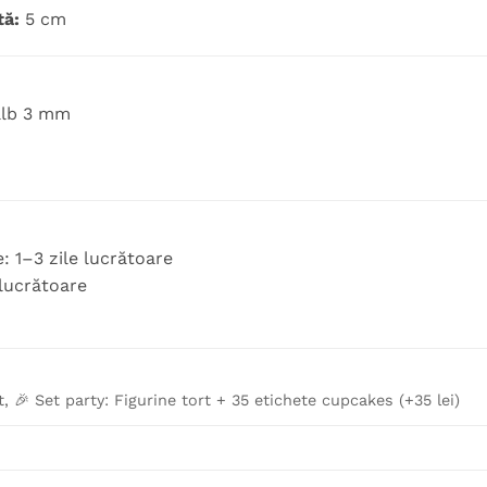
tă:
5 cm
alb 3 mm
: 1–3 zile lucrătoare
 lucrătoare
t, 🎉 Set party: Figurine tort + 35 etichete cupcakes (+35 lei)