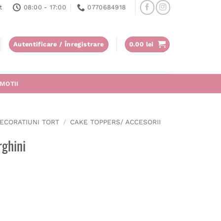
t
08:00 - 17:00
0770684918
Autentificare / Înregistrare
0.00
lei
MOTII
ECORATIUNI TORT
/
CAKE TOPPERS/ ACCESORII
rghini