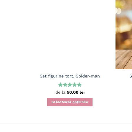
Set figurine tort, Spider-man
S
Evaluat la
de la
50.00
lei
5
din 5
Selectează opțiunile
Acest
produs
are
mai