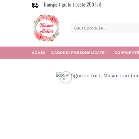
Transport gratuit peste 250 lei!
Skip
to
content
Caută
după:
ACASA
CADOURI PERSONALIZATE
CORPORAT