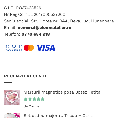
Opțiunile
fi
C.I.F.: RO37433526
pot
alese
fi
Nr.Reg.Com.: J2017000527200
în
alese
Sediu social: Str. Horea nr.104A, Deva, jud. Hunedoara
pagina
în
produsului.
Email:
comenzi@bloomatelier.ro
pagina
Telefon:
0770 684 918
produsului.
RECENZII RECENTE
Marturii magnetice poza Botez Fetita
Evaluat la
de Carmen
5
din 5
Set cadou majorat, Tricou + Cana