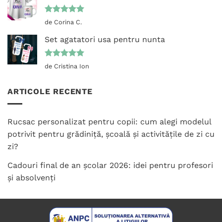
Evaluat la
de Corina C.
5
din 5
Set agatatori usa pentru nunta
Evaluat la
de Cristina Ion
5
din 5
ARTICOLE RECENTE
Rucsac personalizat pentru copii: cum alegi modelul
potrivit pentru grădiniță, școală și activitățile de zi cu
zi?
Cadouri final de an școlar 2026: idei pentru profesori
și absolvenți