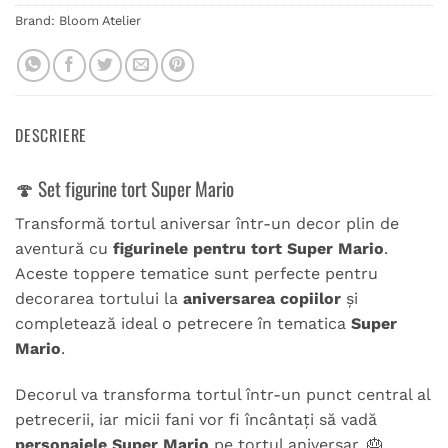
Brand:
Bloom Atelier
DESCRIERE
🍄 Set figurine tort Super Mario
Transformă tortul aniversar într-un decor plin de
aventură cu
figurinele pentru tort Super Mario
.
Aceste toppere tematice sunt perfecte pentru
decorarea tortului la
aniversarea copiilor
și
completează ideal o petrecere în tematica
Super
Mario
.
Decorul va transforma tortul într-un punct central al
petrecerii, iar micii fani vor fi încântați să vadă
personajele Super Mario
pe tortul aniversar. 🎂