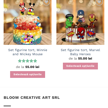
Adaugă
Adaugă
în
în
wishlist
wishlist
Set figurine tort, Minnie
Set figurine tort, Marvel
and Mickey Mouse
Baby Heroes
de la
55.00
lei
Selectează opțiunile
Evaluat la
de la
55.00
lei
5
din 5
Acest
Selectează opțiunile
produs
Acest
are
produs
mai
are
multe
mai
variații.
BLOOM CREATIVE ART SRL
multe
Opțiunile
variații.
pot