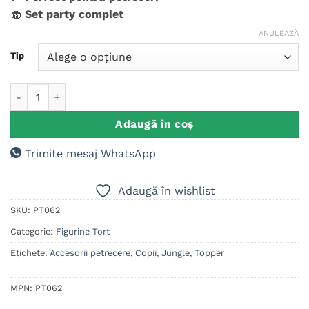
🧁
Set party complet
ANULEAZĂ
Tip
Cantitate Set figurine tort, Super Mario
Adaugă în coș
Trimite mesaj WhatsApp
Adaugă în wishlist
SKU:
PT062
Categorie:
Figurine Tort
Etichete:
Accesorii petrecere
,
Copii
,
Jungle
,
Topper
MPN:
PT062