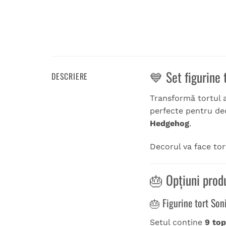
💙 Set figurine 
DESCRIERE
Transformă tortul a
perfecte pentru de
Hedgehog
.
Decorul va face tort
🎂 Opțiuni prod
🎂 Figurine tort Son
Setul conține
9 top