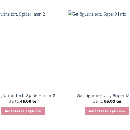
figurine tort, Spider- man 2
Set figurine tort, Super M
de la
45.00
lei
de la
55.00
lei
Selectează opțiunile
Selectează opțiunile
Acest
Acest
produs
produs