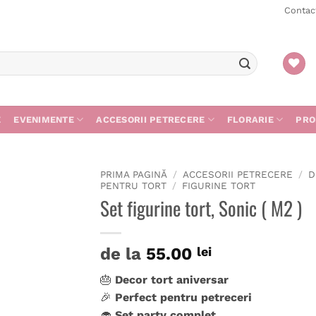
Contac
E
EVENIMENTE
ACCESORII PETRECERE
FLORARIE
PRO
PRIMA PAGINĂ
/
ACCESORII PETRECERE
/
D
PENTRU TORT
/
FIGURINE TORT
Set figurine tort, Sonic ( M2 )
de la
55.00
lei
🎂
Decor tort aniversar
🎉
Perfect pentru petreceri
🧁
Set party complet