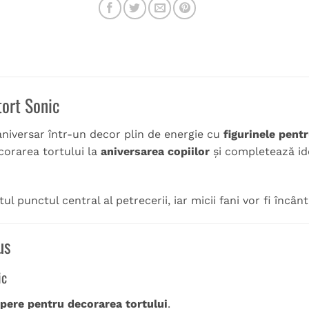
tort Sonic
niversar într-un decor plin de energie cu
figurinele pent
corarea tortului la
aniversarea copiilor
și completează id
ul punctul central al petrecerii, iar micii fani vor fi încânt
us
ic
pere pentru decorarea tortului
.