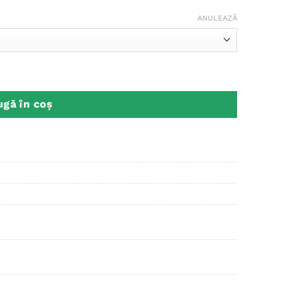
ANULEAZĂ
gă în coș