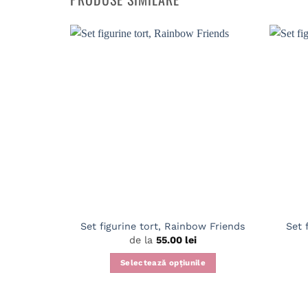
Set figurine tort, Rainbow Friends
Set 
de la
55.00
lei
Selectează opțiunile
Acest
produs