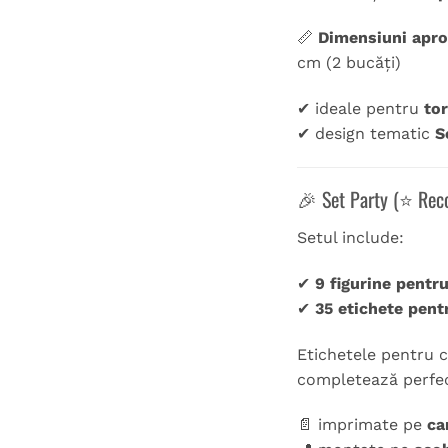
📏
Dimensiuni apro
cm (2 bucăți)
✔ ideale pentru
tor
✔ design tematic
S
🎉 Set Party (⭐ Re
Setul include:
✔
9 figurine pentru
✔
35 etichete pent
Etichetele pentru c
completează perfec
📄 imprimate pe
ca