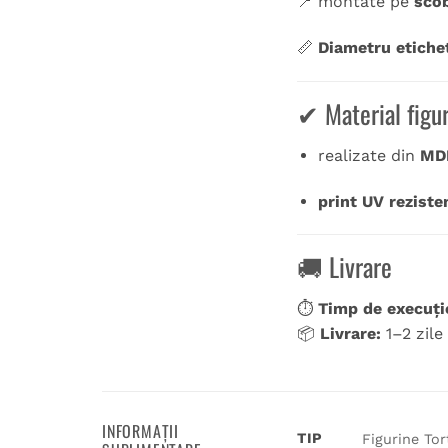
📍 montate pe
scob
📏
Diametru etiche
✔ Material figu
realizate din
MD
print UV reziste
🚚 Livrare
⏱
Timp de execuți
📦
Livrare:
1–2 zile
INFORMAȚII
TIP
Figurine Tor