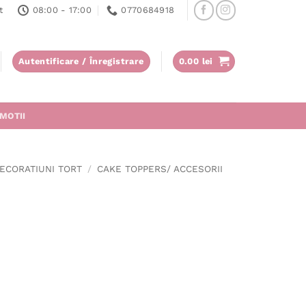
t
08:00 - 17:00
0770684918
Autentificare / Înregistrare
0.00
lei
MOTII
ECORATIUNI TORT
/
CAKE TOPPERS/ ACCESORII