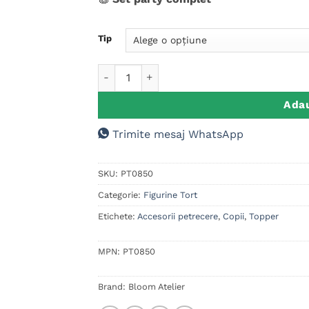
Tip
Cantitate Set figurine tort, Sonic ( M2 )
Adau
Trimite mesaj WhatsApp
SKU:
PT0850
Categorie:
Figurine Tort
Etichete:
Accesorii petrecere
,
Copii
,
Topper
MPN:
PT0850
Brand:
Bloom Atelier