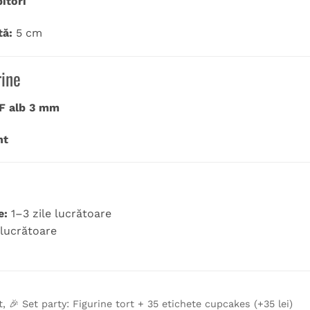
itori
tă:
5 cm
rine
F alb 3 mm
nt
e:
1–3 zile lucrătoare
 lucrătoare
t, 🎉 Set party: Figurine tort + 35 etichete cupcakes (+35 lei)