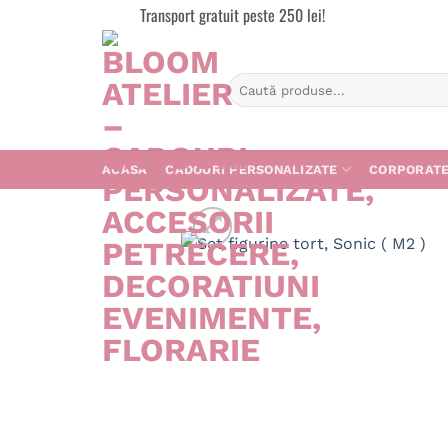
Skip
Transport gratuit peste 250 lei!
to
content
Caută
după:
ACASA
CADOURI PERSONALIZATE
CORPORAT