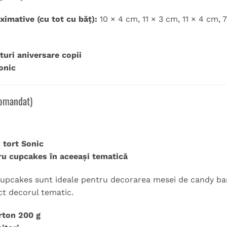
ximative (cu tot cu băț):
10 × 4 cm, 11 × 3 cm, 11 × 4 cm, 
turi aniversare copii
onic
comandat)
 tort Sonic
ru cupcakes în aceeași tematică
upcakes sunt ideale pentru decorarea mesei de candy bar 
t decorul tematic.
rton 200 g