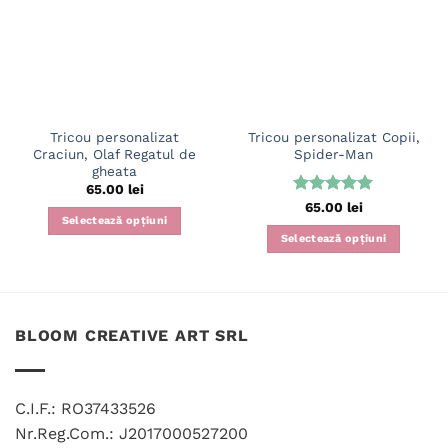
Tricou personalizat
Tricou personalizat Copii,
Craciun, Olaf Regatul de
Spider-Man
gheata
65.00
lei
Evaluat la
65.00
lei
Selectează opțiuni
5
din 5
Selectează opțiuni
Acest
Acest
produs
produs
are
are
mai
mai
multe
BLOOM CREATIVE ART SRL
multe
variații.
variații.
Opțiunile
Opțiunile
pot
C.I.F.: RO37433526
pot
fi
fi
Nr.Reg.Com.: J2017000527200
alese