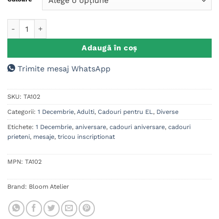
Cantitate Tricou Barbat, Pui de dac
Adaugă în coș
Trimite mesaj WhatsApp
SKU:
TA102
Categorii:
1 Decembrie
,
Adulti
,
Cadouri pentru EL
,
Diverse
Etichete:
1 Decembrie
,
aniversare
,
cadouri aniversare
,
cadouri
prieteni
,
mesaje
,
tricou inscriptionat
MPN:
TA102
Brand:
Bloom Atelier