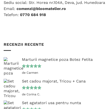
alese
în
Sediu social: Str. Horea nr.104A, Deva, jud. Hunedoara
în
pagina
Email:
comenzi@bloomatelier.ro
pagina
produsului.
Telefon:
0770 684 918
produsului.
RECENZII RECENTE
Marturii magnetice poza Botez Fetita
Evaluat la
de Carmen
5
din 5
Set cadou majorat, Tricou + Cana
Evaluat la
de Corina C.
5
din 5
Set agatatori usa pentru nunta