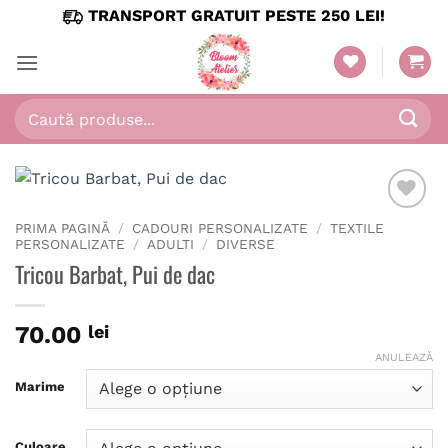
Skip
TRANSPORT GRATUIT PESTE 250 LEI!
to
content
Caută
după:
PRIMA PAGINĂ
/
CADOURI PERSONALIZATE
/
TEXTILE
PERSONALIZATE
/
ADULTI
/
DIVERSE
Tricou Barbat, Pui de dac
70.00
lei
ANULEAZĂ
Marime
Culoare