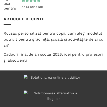
Evaluat la
de Cristina Ion
5
din 5
ARTICOLE RECENTE
Rucsac personalizat pentru copii: cum alegi modelul
potrivit pentru grădiniță, școală și activitățile de zi cu
zi?
Cadouri final de an școlar 2026: idei pentru profesori
și absolvenți