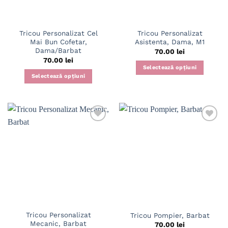
alese
pagina
în
produsului.
pagina
Tricou Personalizat Cel
Tricou Personalizat
produsului.
Mai Bun Cofetar,
Asistenta, Dama, M1
Dama/Barbat
70.00
lei
70.00
lei
Selectează opțiuni
Selectează opțiuni
Acest
Acest
produs
produs
are
are
mai
mai
multe
multe
variații.
variații.
Opțiunile
Opțiunile
pot
pot
fi
fi
alese
alese
în
în
pagina
pagina
produsului.
Tricou Personalizat
Tricou Pompier, Barbat
produsului.
Mecanic, Barbat
70.00
lei