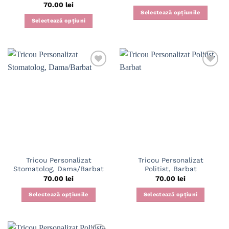
70.00
lei
Selectează opțiunile
Selectează opțiuni
Acest
Acest
produs
produs
are
are
mai
mai
multe
multe
variații.
variații.
Opțiunile
Opțiunile
pot
pot
fi
fi
alese
alese
în
în
pagina
pagina
produsului.
Tricou Personalizat
Tricou Personalizat
produsului.
Stomatolog, Dama/Barbat
Politist, Barbat
70.00
lei
70.00
lei
Selectează opțiunile
Selectează opțiuni
Acest
Acest
produs
produs
are
are