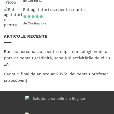
de Corina C.
5
din 5
Set agatatori usa pentru nunta
Evaluat la
de Cristina Ion
5
din 5
ARTICOLE RECENTE
Rucsac personalizat pentru copii: cum alegi modelul
potrivit pentru grădiniță, școală și activitățile de zi cu
zi?
Cadouri final de an școlar 2026: idei pentru profesori
și absolvenți