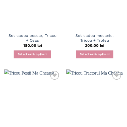
Set cadou pescar, Tricou
Set cadou mecanic,
+ Ceas
Tricou + Trofeu
180.00
lei
200.00
lei
Selectează opțiuni
Selectează opțiuni
Acest
Acest
produs
produs
are
are
mai
mai
multe
multe
variații.
variații.
Opțiunile
Opțiunile
pot
pot
fi
fi
alese
alese
în
în
pagina
pagina