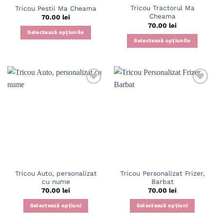
Tricou Tractorul Ma
Tricou Pestii Ma Cheama
produsului.
produsului.
Cheama
70.00
lei
70.00
lei
Selectează opțiunile
Selectează opțiunile
Acest
Acest
produs
produs
are
are
mai
mai
multe
multe
variații.
variații.
Opțiunile
Opțiunile
pot
pot
fi
fi
alese
alese
în
în
pagina
pagina
produsului.
Tricou Auto, personalizat
Tricou Personalizat Frizer,
produsului.
cu nume
Barbat
70.00
lei
70.00
lei
Selectează opțiuni
Selectează opțiuni
Acest
Acest