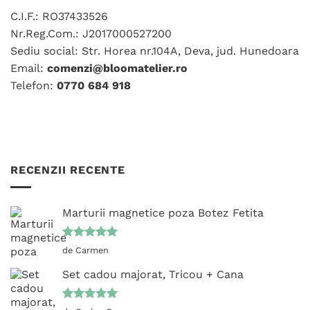
fi
C.I.F.: RO37433526
alese
Nr.Reg.Com.: J2017000527200
în
Sediu social: Str. Horea nr.104A, Deva, jud. Hunedoara
pagina
Email:
comenzi@bloomatelier.ro
produsului.
Telefon:
0770 684 918
RECENZII RECENTE
Marturii magnetice poza Botez Fetita
Evaluat la
de Carmen
5
din 5
Set cadou majorat, Tricou + Cana
Evaluat la