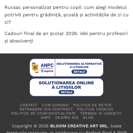
Rucsac personalizat pentru copii: cum alegi modelul
potrivit pentru grădiniță, școală și activitățile de zi cu
zi?
Cadouri final de an școlar 2026: idei pentru profesori
și absolvenți
CONTACT
CUM COMAND
POLITICA DE RETUR
RETRAGERE DIN CONTRACT
POLITICA COOKIES
POLITICA DE CONFIDENTIALITATE
TERMENI SI CONDITII
ANPC
DESPRE NOI
BLOG
Copyright © 2026
BLOOM CREATIVE ART SRL
, toate
drepturile rezervate. In colaborare cu
Perfect Pixel
&
PWP
.