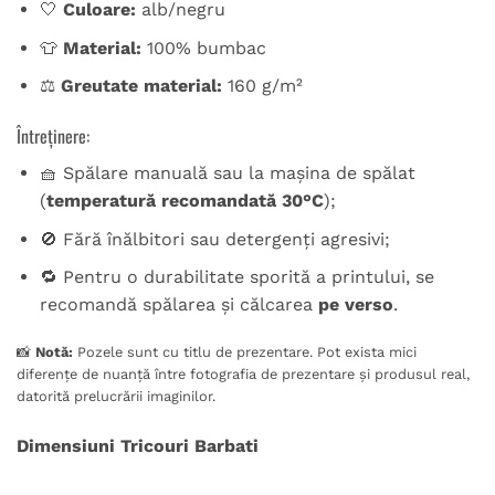
🤍
Culoare:
alb/negru
👕
Material:
100% bumbac
⚖️
Greutate material:
160 g/m²
Întreținere:
🧺 Spălare manuală sau la mașina de spălat
(
temperatură recomandată 30°C
);
🚫 Fără înălbitori sau detergenți agresivi;
🔁 Pentru o durabilitate sporită a printului, se
recomandă spălarea și călcarea
pe verso
.
📸
Notă:
Pozele sunt cu titlu de prezentare. Pot exista mici
diferențe de nuanță între fotografia de prezentare și produsul real,
datorită prelucrării imaginilor.
Dimensiuni Tricouri Barbati