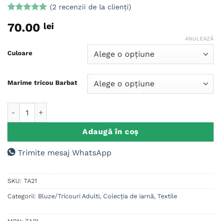
(
2
recenzii de la clienți)
Evaluat la
2
70.00
lei
5
din 5 pe
baza a
ANULEAZĂ
evaluări de
la clienți
Culoare
Marime tricou Barbat
Cantitate Tricou Cadou Craciun Pescar
Adaugă în coș
Trimite mesaj WhatsApp
SKU:
TA21
Categorii:
Bluze/Tricouri Adulti
,
Colecția de iarnă
,
Textile