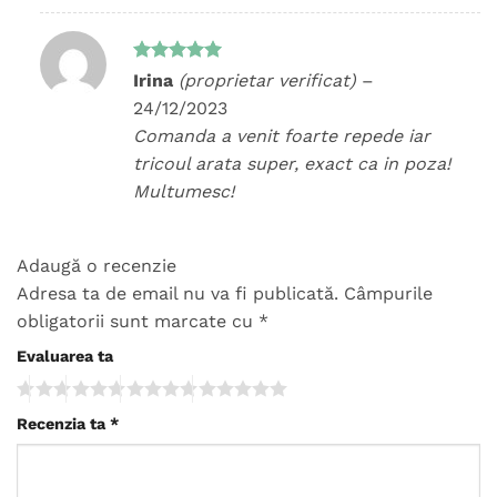
Evaluat la
Irina
(proprietar verificat)
–
5
din 5
24/12/2023
Comanda a venit foarte repede iar
tricoul arata super, exact ca in poza!
Multumesc!
Adaugă o recenzie
Adresa ta de email nu va fi publicată.
Câmpurile
obligatorii sunt marcate cu
*
Evaluarea ta
Recenzia ta
*