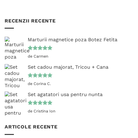
RECENZII RECENTE
Marturii magnetice poza Botez Fetita
Evaluat la
de Carmen
5
din 5
Set cadou majorat, Tricou + Cana
Evaluat la
de Corina C.
5
din 5
Set agatatori usa pentru nunta
Evaluat la
de Cristina Ion
5
din 5
ARTICOLE RECENTE