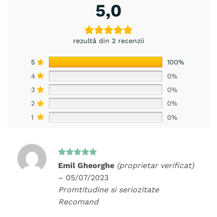
5,0
rezultă din 2 recenzii
5
100%
4
0%
3
0%
2
0%
1
0%
Evaluat la
Emil Gheorghe
(proprietar verificat)
5
din 5
–
05/07/2023
Promtitudine si seriozitate
Recomand