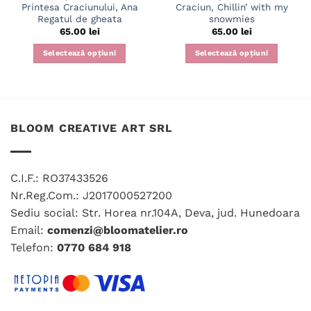
Printesa Craciunului, Ana
Craciun, Chillin’ with my
Regatul de gheata
snowmies
65.00
lei
65.00
lei
Selectează opțiuni
Selectează opțiuni
Acest
Acest
produs
produs
are
are
mai
mai
BLOOM CREATIVE ART SRL
multe
multe
variații.
variații.
Opțiunile
Opțiunile
pot
pot
C.I.F.: RO37433526
fi
fi
Nr.Reg.Com.: J2017000527200
alese
alese
Sediu social: Str. Horea nr.104A, Deva, jud. Hunedoara
în
în
Email:
comenzi@bloomatelier.ro
pagina
pagina
produsului.
produsului.
Telefon:
0770 684 918