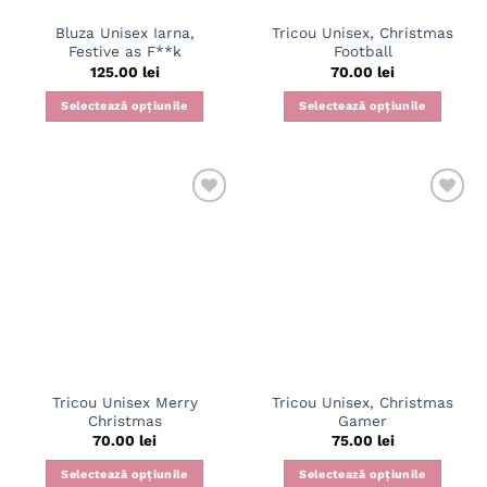
pagina
pagina
Bluza Unisex Iarna,
Tricou Unisex, Christmas
produsului.
produsului.
Festive as F**k
Football
125.00
lei
70.00
lei
Selectează opțiunile
Selectează opțiunile
Acest
Acest
produs
produs
are
are
mai
mai
multe
multe
variații.
variații.
Opțiunile
Opțiunile
pot
pot
fi
fi
alese
alese
în
în
pagina
pagina
Tricou Unisex Merry
Tricou Unisex, Christmas
produsului.
produsului.
Christmas
Gamer
70.00
lei
75.00
lei
Selectează opțiunile
Selectează opțiunile