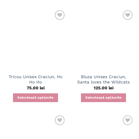
produs
produs
are
are
mai
mai
multe
multe
variații.
variații.
Opțiunile
Opțiunile
pot
pot
fi
fi
alese
alese
în
în
pagina
pagina
produsului.
Tricou Unisex Craciun, Ho
Bluza Unisex Craciun,
produsului.
Ho Ho
Santa loves the Wildcats
75.00
lei
125.00
lei
Selectează opțiunile
Selectează opțiunile
Acest
Acest
produs
produs
are
are
mai
mai
multe
multe
variații.
variații.