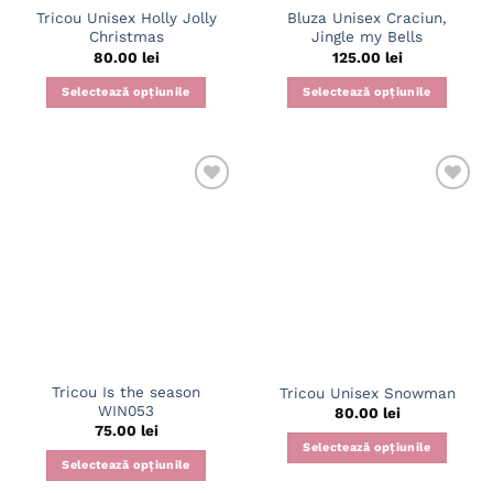
Tricou Unisex Holly Jolly
Bluza Unisex Craciun,
produsului.
produsului.
Christmas
Jingle my Bells
80.00
lei
125.00
lei
Selectează opțiunile
Selectează opțiunile
Acest
Acest
produs
produs
are
are
mai
mai
multe
multe
variații.
variații.
Opțiunile
Opțiunile
pot
pot
fi
fi
alese
alese
în
în
pagina
pagina
Tricou Is the season
Tricou Unisex Snowman
produsului.
produsului.
WIN053
80.00
lei
75.00
lei
Selectează opțiunile
Selectează opțiunile
Acest
Acest