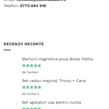
Telefon:
0770 684 918
RECENZII RECENTE
Marturii magnetice poza Botez Fetita
Evaluat la
de Carmen
5
din 5
Set cadou majorat, Tricou + Cana
Evaluat la
de Corina C.
5
din 5
Set agatatori usa pentru nunta