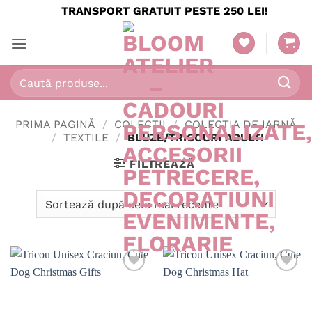
Skip
TRANSPORT GRATUIT PESTE 250 LEI!
to
content
Caută
după:
PRIMA PAGINĂ
/
COLECTII
/
COLECȚIA DE IARNĂ
/
TEXTILE
/
BLUZE/TRICOURI ADULTI
FILTREAZĂ