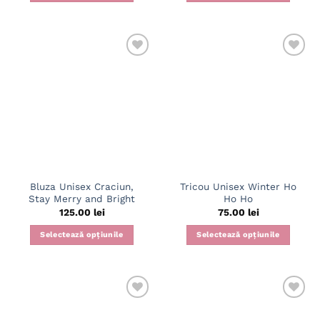
Acest
Acest
produs
produs
are
are
mai
mai
multe
multe
variații.
variații.
Opțiunile
Opțiunile
pot
pot
fi
fi
alese
alese
în
în
pagina
pagina
Bluza Unisex Craciun,
Tricou Unisex Winter Ho
produsului.
produsului.
Stay Merry and Bright
Ho Ho
125.00
lei
75.00
lei
Selectează opțiunile
Selectează opțiunile
Acest
Acest
produs
produs
are
are
mai
mai
multe
multe