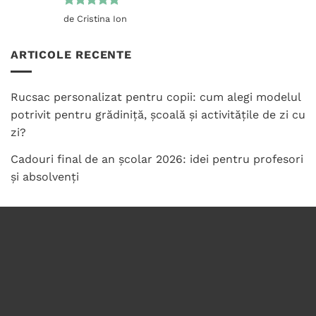
Evaluat la
de Cristina Ion
5
din 5
ARTICOLE RECENTE
Rucsac personalizat pentru copii: cum alegi modelul
potrivit pentru grădiniță, școală și activitățile de zi cu
zi?
Cadouri final de an școlar 2026: idei pentru profesori
și absolvenți