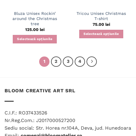
în
în
pagina
pagina
Bluza Unisex Rockin’
Tricou Unisex Christmas
produsului.
produsului.
around the Christmas
T-shirt
tree
75.00
lei
125.00
lei
Selectează opțiunile
Selectează opțiunile
Acest
Acest
produs
produs
are
are
mai
1
2
3
4
mai
multe
multe
variații.
variații.
Opțiunile
Opțiunile
pot
BLOOM CREATIVE ART SRL
pot
fi
fi
alese
alese
în
în
pagina
C.I.F.: RO37433526
pagina
produsului.
Nr.Reg.Com.: J2017000527200
produsului.
Sediu social: Str. Horea nr.104A, Deva, jud. Hunedoara
Email:
comenzi@bloomatelier.ro