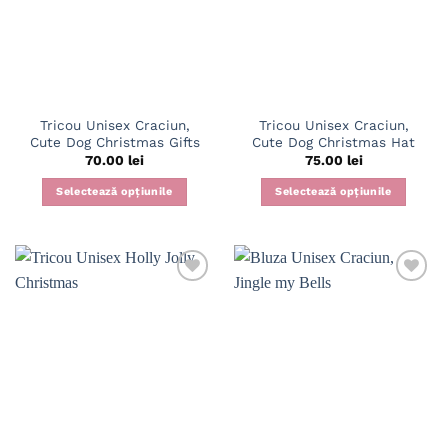
Tricou Unisex Craciun,
Tricou Unisex Craciun,
Cute Dog Christmas Gifts
Cute Dog Christmas Hat
70.00
lei
75.00
lei
Selectează opțiunile
Selectează opțiunile
Acest
Acest
produs
produs
are
are
mai
mai
multe
multe
variații.
variații.
Opțiunile
Opțiunile
pot
pot
fi
fi
alese
alese
în
în
pagina
pagina