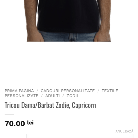
PRIMA PAGINĂ
/
CADOURI PERSONALIZATE
/
TEXTILE
PERSONALIZATE
/
ADULTI
/
ZODII
Tricou Dama/Barbat Zodie, Capricorn
70.00
lei
ANULEAZĂ