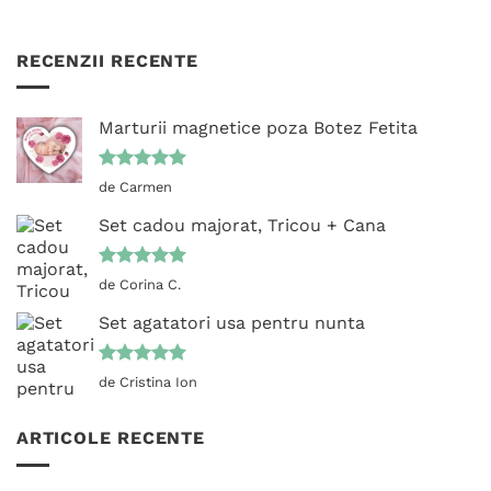
RECENZII RECENTE
Marturii magnetice poza Botez Fetita
Evaluat la
de Carmen
5
din 5
Set cadou majorat, Tricou + Cana
Evaluat la
de Corina C.
5
din 5
Set agatatori usa pentru nunta
Evaluat la
de Cristina Ion
5
din 5
ARTICOLE RECENTE