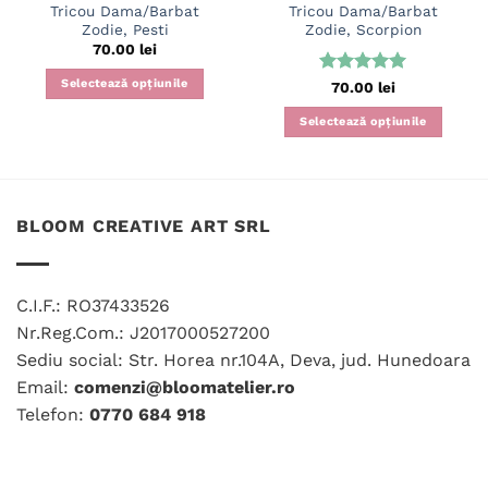
Tricou Dama/Barbat
Tricou Dama/Barbat
Zodie, Pesti
Zodie, Scorpion
70.00
lei
Selectează opțiunile
Evaluat la
70.00
lei
5
din 5
Acest
Selectează opțiunile
produs
Acest
are
produs
mai
are
multe
mai
variații.
BLOOM CREATIVE ART SRL
multe
Opțiunile
variații.
pot
Opțiunile
fi
C.I.F.: RO37433526
pot
alese
fi
Nr.Reg.Com.: J2017000527200
în
alese
Sediu social: Str. Horea nr.104A, Deva, jud. Hunedoara
pagina
în
produsului.
Email:
comenzi@bloomatelier.ro
pagina
Telefon:
0770 684 918
produsului.