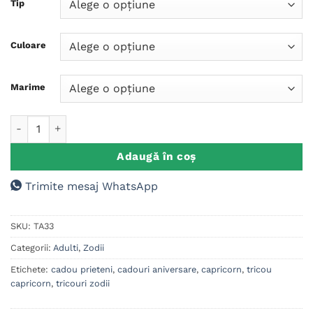
Tip
Culoare
Marime
Cantitate Tricou Dama/Barbat Zodie, Capricorn
Adaugă în coș
Trimite mesaj WhatsApp
SKU:
TA33
Categorii:
Adulti
,
Zodii
Etichete:
cadou prieteni
,
cadouri aniversare
,
capricorn
,
tricou
capricorn
,
tricouri zodii