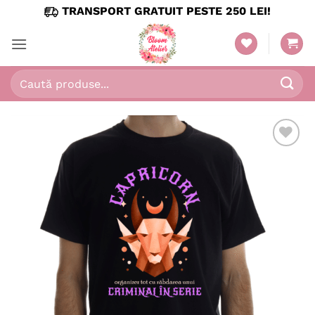
Skip
TRANSPORT GRATUIT PESTE 250 LEI!
to
content
Caută
după: