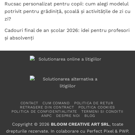
Rucsac personalizat pentru copii: cum alegi modelul
potrivit pentru grădiniță, școală și activitățile de zi cu
zi?
Cadouri final de an școlar 2026: idei pentru profesori
și absolvenți
CONTACT
CUM COMAND
POLITICA DE RETUR
RETRAGERE DIN CONTRACT
POLITICA COOKIES
POLITICA DE CONFIDENTIALITATE
TERMENI SI CONDITII
ANPC
DESPRE NOI
BLOG
Copyright © 2026
BLOOM CREATIVE ART SRL
, toate
drepturile rezervate. In colaborare cu
Perfect Pixel
&
PWP
.