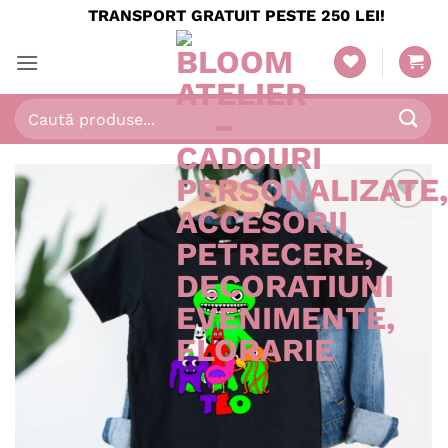
Skip
TRANSPORT GRATUIT PESTE 250 LEI!
to
content
Caută
după: