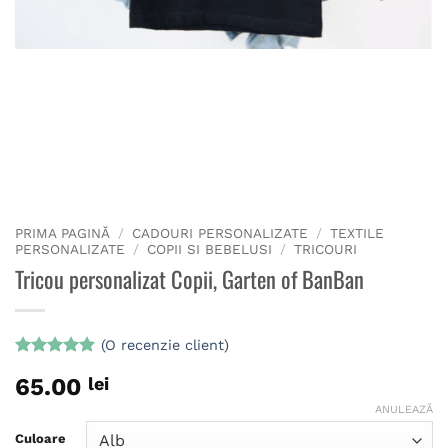
PRIMA PAGINĂ
/
CADOURI PERSONALIZATE
/
TEXTILE
PERSONALIZATE
/
COPII SI BEBELUSI
/
TRICOURI
Tricou personalizat Copii, Garten of BanBan
(O recenzie client)
Evaluat la
65.00
lei
5
din 5 pe
baza unei
ANULEAZĂ
singure
evaluări
Culoare