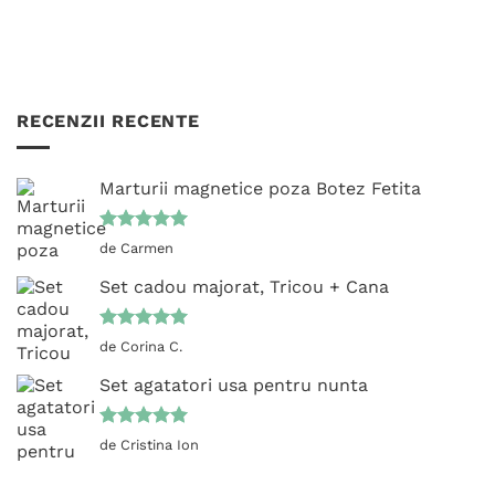
RECENZII RECENTE
Marturii magnetice poza Botez Fetita
Evaluat la
de Carmen
5
din 5
Set cadou majorat, Tricou + Cana
Evaluat la
de Corina C.
5
din 5
Set agatatori usa pentru nunta
Evaluat la
de Cristina Ion
5
din 5