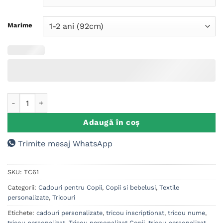
Marime
Cantitate Tricou personalizat Copii, Garten of BanBan
Adaugă în coș
Trimite mesaj WhatsApp
SKU:
TC61
Categorii:
Cadouri pentru Copii
,
Copii si bebelusi
,
Textile
personalizate
,
Tricouri
Etichete:
cadouri personalizate
,
tricou inscriptionat
,
tricou nume
,
tricou personalizat
,
Tricou personalizat Copii
,
tricou personalizat