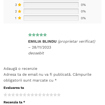
3
0%
2
0%
1
0%
Evaluat la
EMILIA BLINDU
(proprietar verificat)
5
din 5
–
28/11/2023
deosebit
Adaugă o recenzie
Adresa ta de email nu va fi publicată.
Câmpurile
obligatorii sunt marcate cu
*
Evaluarea ta
Recenzia ta
*