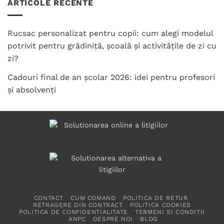
ARTICOLE RECENTE
Rucsac personalizat pentru copii: cum alegi modelul
potrivit pentru grădiniță, școală și activitățile de zi cu
zi?
Cadouri final de an școlar 2026: idei pentru profesori
și absolvenți
CONTACT
CUM COMAND
POLITICA DE RETUR
RETRAGERE DIN CONTRACT
POLITICA COOKIES
POLITICA DE CONFIDENTIALITATE
TERMENI SI CONDITII
ANPC
DESPRE NOI
BLOG