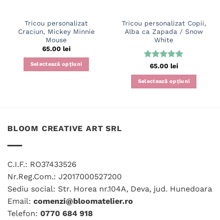
Tricou personalizat
Tricou personalizat Copii,
Craciun, Mickey Minnie
Alba ca Zapada / Snow
Mouse
White
65.00
lei
Selectează opțiuni
Evaluat la
65.00
lei
5
din 5
Acest
Selectează opțiuni
produs
Acest
are
produs
mai
are
multe
mai
variații.
BLOOM CREATIVE ART SRL
multe
Opțiunile
variații.
pot
Opțiunile
fi
C.I.F.: RO37433526
pot
alese
fi
Nr.Reg.Com.: J2017000527200
în
alese
Sediu social: Str. Horea nr.104A, Deva, jud. Hunedoara
pagina
în
produsului.
Email:
comenzi@bloomatelier.ro
pagina
Telefon:
0770 684 918
produsului.