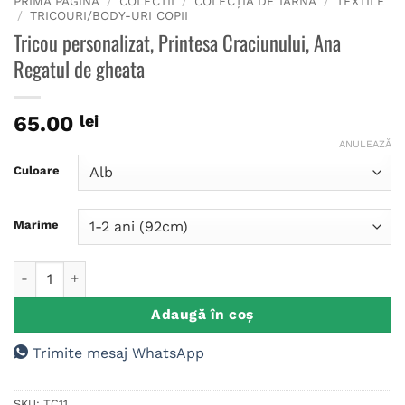
PRIMA PAGINĂ
/
COLECTII
/
COLECȚIA DE IARNĂ
/
TEXTILE
/
TRICOURI/BODY-URI COPII
Tricou personalizat, Printesa Craciunului, Ana
Regatul de gheata
65.00
lei
ANULEAZĂ
Culoare
Marime
Cantitate Tricou personalizat, Printesa Craciunului, Ana Rega
Adaugă în coș
Trimite mesaj WhatsApp
SKU:
TC11