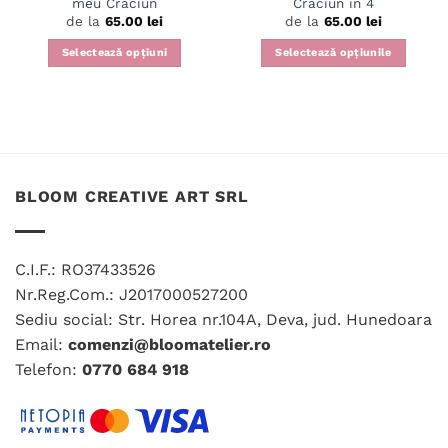
meu Craciun
Craciun in 4
de la
65.00
lei
de la
65.00
lei
Selectează opțiuni
Selectează opțiunile
Acest
Acest
produs
produs
are
are
mai
mai
multe
multe
variații.
variații.
BLOOM CREATIVE ART SRL
Opțiunile
Opțiunile
pot
pot
fi
fi
alese
alese
C.I.F.: RO37433526
în
în
Nr.Reg.Com.: J2017000527200
pagina
pagina
Sediu social: Str. Horea nr.104A, Deva, jud. Hunedoara
produsului.
produsului.
Email:
comenzi@bloomatelier.ro
Telefon:
0770 684 918