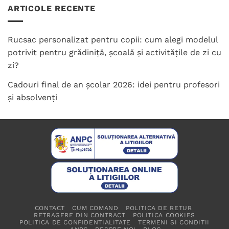
ARTICOLE RECENTE
Rucsac personalizat pentru copii: cum alegi modelul
potrivit pentru grădiniță, școală și activitățile de zi cu
zi?
Cadouri final de an școlar 2026: idei pentru profesori
și absolvenți
CONTACT
CUM COMAND
POLITICA DE RETUR
RETRAGERE DIN CONTRACT
POLITICA COOKIES
POLITICA DE CONFIDENTIALITATE
TERMENI SI CONDITII