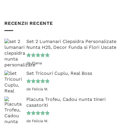
RECENZII RECENTE
Set 2 Lumanari Clepsidra Personalizate
Nunta H25, Decor Funda si Flori Uscate
Evaluat la
de Elena
5
din 5
Set Tricouri Cuplu, Real Boss
Evaluat la
de Felicia M.
5
din 5
Placuta Trofeu, Cadou nunta tineri
casatoriti
Evaluat la
de Felicia M.
5
din 5