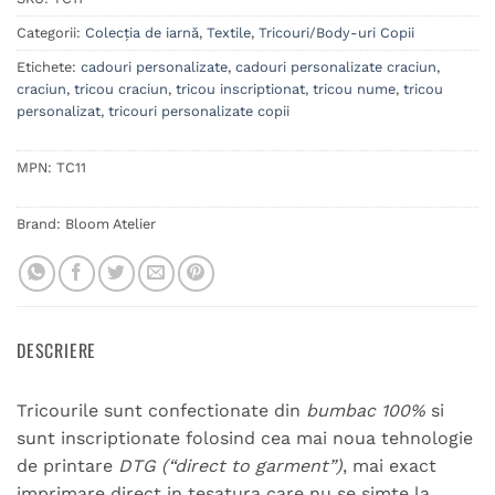
Categorii:
Colecția de iarnă
,
Textile
,
Tricouri/Body-uri Copii
Etichete:
cadouri personalizate
,
cadouri personalizate craciun
,
craciun
,
tricou craciun
,
tricou inscriptionat
,
tricou nume
,
tricou
personalizat
,
tricouri personalizate copii
MPN:
TC11
Brand:
Bloom Atelier
DESCRIERE
Tricourile sunt confectionate din
bumbac 100%
si
sunt inscriptionate folosind cea mai noua tehnologie
de printare
DTG (“direct to garment”)
, mai exact
imprimare direct in tesatura care nu se simte la