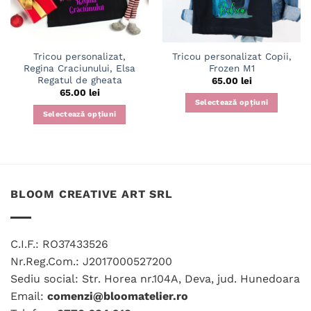
Tricou personalizat,
Tricou personalizat Copii,
Regina Craciunului, Elsa
Frozen M1
Regatul de gheata
65.00
lei
65.00
lei
Selectează opțiuni
Selectează opțiuni
Acest
Acest
produs
produs
are
are
mai
mai
multe
multe
variații.
BLOOM CREATIVE ART SRL
variații.
Opțiunile
Opțiunile
pot
pot
fi
C.I.F.: RO37433526
fi
alese
Nr.Reg.Com.: J2017000527200
alese
în
în
Sediu social: Str. Horea nr.104A, Deva, jud. Hunedoara
pagina
pagina
produsului.
Email:
comenzi@bloomatelier.ro
produsului.