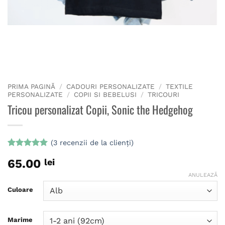
PRIMA PAGINĂ
/
CADOURI PERSONALIZATE
/
TEXTILE
PERSONALIZATE
/
COPII SI BEBELUSI
/
TRICOURI
Tricou personalizat Copii, Sonic the Hedgehog
(
3
recenzii de la clienți)
Evaluat la
3
65.00
lei
5
din 5 pe
baza a
ANULEAZĂ
evaluări de
la clienți
Culoare
Marime