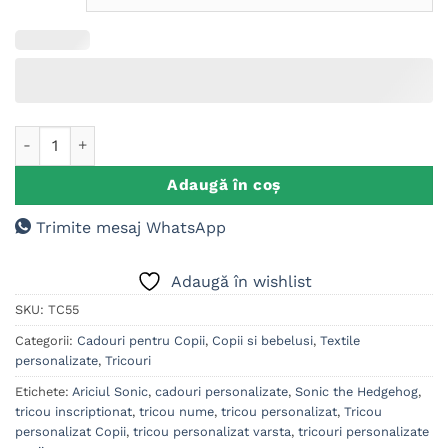
Cantitate Tricou personalizat Copii, Sonic the Hedgehog
Adaugă în coș
Trimite mesaj WhatsApp
Adaugă în wishlist
SKU:
TC55
Categorii:
Cadouri pentru Copii
,
Copii si bebelusi
,
Textile
personalizate
,
Tricouri
Etichete:
Ariciul Sonic
,
cadouri personalizate
,
Sonic the Hedgehog
,
tricou inscriptionat
,
tricou nume
,
tricou personalizat
,
Tricou
personalizat Copii
,
tricou personalizat varsta
,
tricouri personalizate