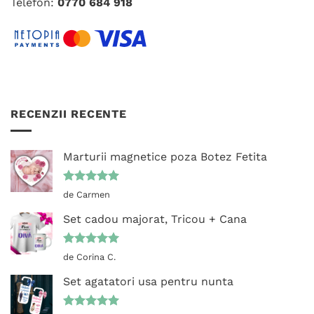
Telefon:
0770 684 918
RECENZII RECENTE
Marturii magnetice poza Botez Fetita
Evaluat la
de Carmen
5
din 5
Set cadou majorat, Tricou + Cana
Evaluat la
de Corina C.
5
din 5
Set agatatori usa pentru nunta