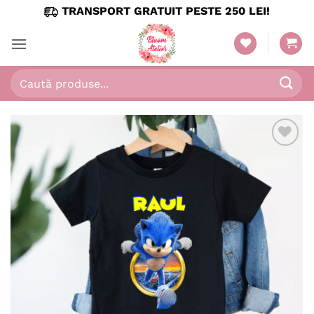
Skip
TRANSPORT GRATUIT PESTE 250 LEI!
to
content
Caută
după:
Adaugă
în
wishlist