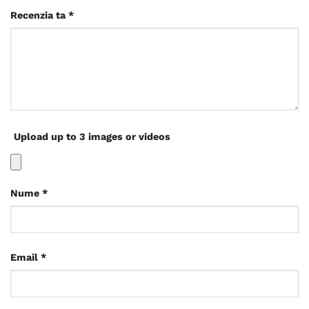
Recenzia ta
*
Upload up to 3 images or videos
Nume
*
Email
*