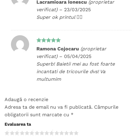
Evaluat la
Lacramioara Ionescu
(proprietar
5
din 5
verificat)
–
23/03/2025
Super ok printul 👍🏻
Evaluat la
Ramona Cojocaru
(proprietar
5
din 5
verificat)
–
05/04/2025
Superb! Baietii mei au fost foarte
incantati de tricourile dvs! Va
multumim
Adaugă o recenzie
Adresa ta de email nu va fi publicată.
Câmpurile
obligatorii sunt marcate cu
*
Evaluarea ta