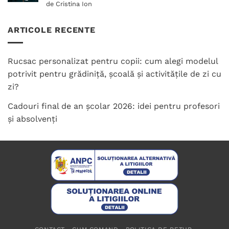
Evaluat la
de Cristina Ion
5
din 5
ARTICOLE RECENTE
Rucsac personalizat pentru copii: cum alegi modelul
potrivit pentru grădiniță, școală și activitățile de zi cu
zi?
Cadouri final de an școlar 2026: idei pentru profesori
și absolvenți