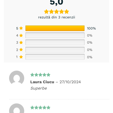
5,0
rezultă din 3 recenzii
5
100%
4
0%
3
0%
2
0%
1
0%
Evaluat la
Laura Ciucu
–
27/10/2024
5
din 5
Superbe