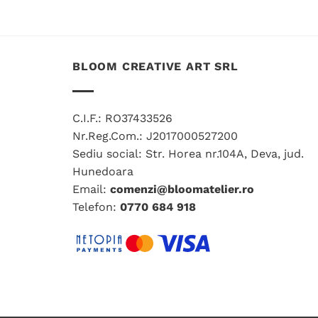
produs
are
mai
multe
BLOOM CREATIVE ART SRL
variații.
Opțiunile
pot
C.I.F.: RO37433526
fi
Nr.Reg.Com.: J2017000527200
alese
Sediu social: Str. Horea nr.104A, Deva, jud.
în
pagina
Hunedoara
produsului.
Email:
comenzi@bloomatelier.ro
Telefon:
0770 684 918