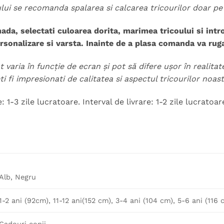
ului se recomanda spalarea si calcarea tricourilor doar pe
ada, selectati culoarea dorita, marimea tricoului si int
ersonalizare si varsta. Inainte de a plasa comanda va rug
t varia în funcție de ecran și pot să difere ușor în realita
i fi impresionati de calitatea si aspectul tricourilor noastr
 1-3 zile lucratoare. Interval de livrare: 1-2 zile lucratoar
Alb, Negru
1-2 ani (92cm), 11-12 ani(152 cm), 3-4 ani (104 cm), 5-6 ani (116 