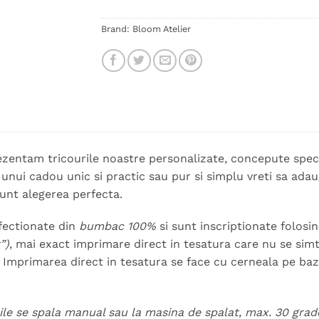
Brand:
Bloom Atelier
rezentam tricourile noastre personalizate, concepute spec
 unui cadou unic si practic sau pur si simplu vreti sa adaug
sunt alegerea perfecta.
fectionate din
bumbac 100%
si sunt inscriptionate folos
”)
, mai exact imprimare direct in tesatura care nu se simte 
. Imprimarea direct in tesatura se face cu cerneala pe ba
rile se spala manual sau la masina de spalat, max. 30 grade