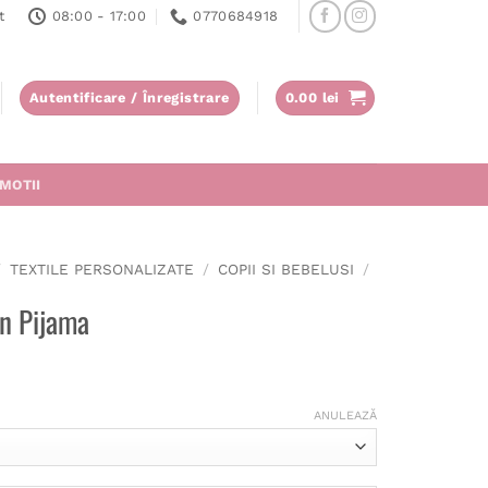
t
08:00 - 17:00
0770684918
Autentificare / Înregistrare
0.00
lei
MOTII
/
TEXTILE PERSONALIZATE
/
COPII SI BEBELUSI
/
in Pijama
ANULEAZĂ