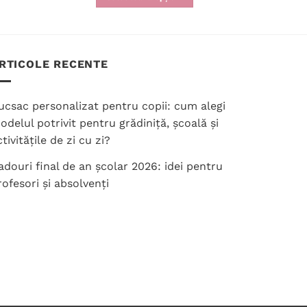
Acest
produs
are
mai
RTICOLE RECENTE
multe
variații.
ucsac personalizat pentru copii: cum alegi
Opțiunile
odelul potrivit pentru grădiniță, școală și
pot
tivitățile de zi cu zi?
fi
alese
adouri final de an școlar 2026: idei pentru
în
rofesori și absolvenți
pagina
produsului.