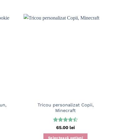
un,
Tricou personalizat Copii,
Tricou pe
Minecraft
Evaluat la
65.00
lei
4.5
din 5
Selectează opțiuni