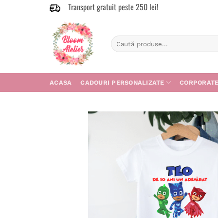
Transport gratuit peste 250 lei!
Skip
to
content
Caută
după:
ACASA
CADOURI PERSONALIZATE
CORPORAT