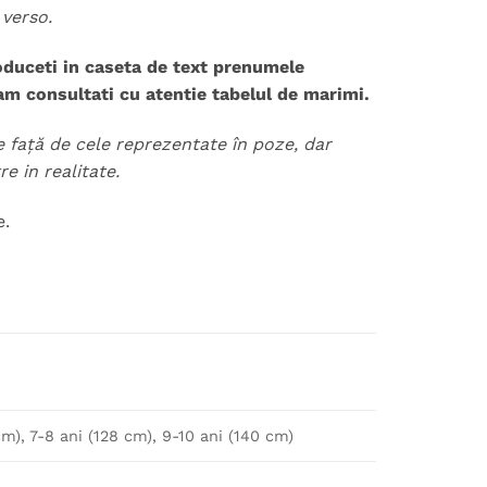
 verso.
roduceti in caseta de text prenumele
am consultati cu atentie tabelul de marimi.
te față de cele reprezentate în poze, dar
e in realitate.
e.
cm), 7-8 ani (128 cm), 9-10 ani (140 cm)