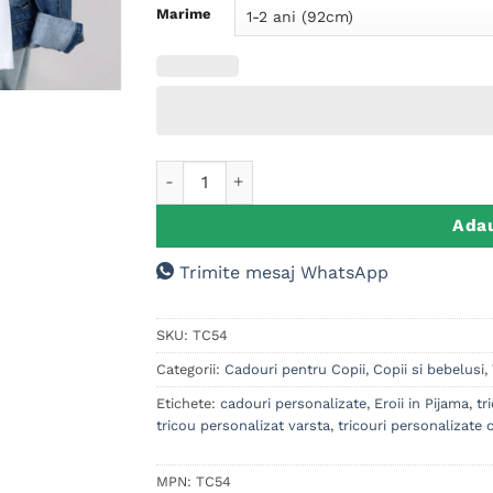
Marime
Cantitate Tricou personalizat Copii, Eroii in
Adau
Trimite mesaj WhatsApp
SKU:
TC54
Categorii:
Cadouri pentru Copii
,
Copii si bebelusi
,
Etichete:
cadouri personalizate
,
Eroii in Pijama
,
tr
tricou personalizat varsta
,
tricouri personalizate c
MPN:
TC54