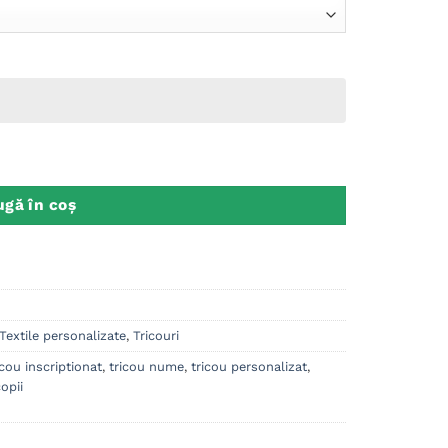
 Pijama
gă în coș
Textile personalizate
,
Tricouri
icou inscriptionat
,
tricou nume
,
tricou personalizat
,
opii