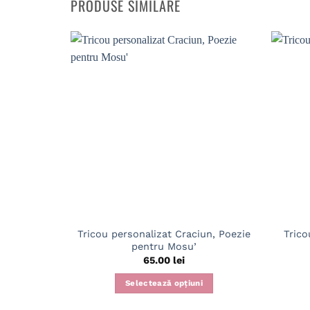
PRODUSE SIMILARE
Tricou personalizat Craciun, Poezie
Trico
pentru Mosu’
65.00
lei
Selectează opțiuni
Acest