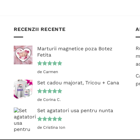
produs
produs
are
are
mai
mai
multe
multe
RECENZII RECENTE
A
variații.
variații.
Opțiunile
Opțiunile
pot
pot
R
Marturii magnetice poza Botez
fi
fi
Fetita
m
alese
alese
ac
în
în
Evaluat la
de Carmen
pagina
pagina
C
5
din 5
produsului.
produsului.
Set cadou majorat, Tricou + Cana
p
Evaluat la
de Corina C.
5
din 5
Set agatatori usa pentru nunta
Evaluat la
de Cristina Ion
5
din 5