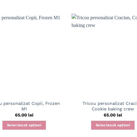
u personalizat Copii, Frozen
Tricou personalizat Craci
M1
Cookie baking crew
65.00
lei
65.00
lei
Selectează opțiuni
Selectează opțiuni
Acest
Acest