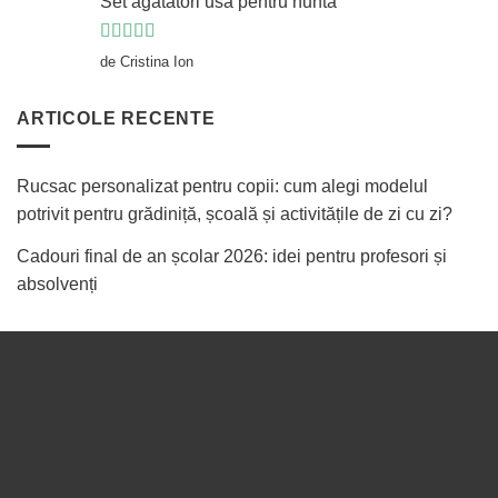
Set agatatori usa pentru nunta
Evaluat la
5
de Cristina Ion
din 5
ARTICOLE RECENTE
Rucsac personalizat pentru copii: cum alegi modelul
potrivit pentru grădiniță, școală și activitățile de zi cu zi?
Cadouri final de an școlar 2026: idei pentru profesori și
absolvenți