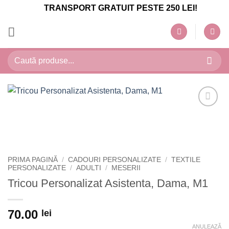
Skip
TRANSPORT GRATUIT PESTE 250 LEI!
to
content
Caută
după:
PRIMA PAGINĂ
/
CADOURI PERSONALIZATE
/
TEXTILE
PERSONALIZATE
/
ADULTI
/
MESERII
Tricou Personalizat Asistenta, Dama, M1
70.00
lei
ANULEAZĂ