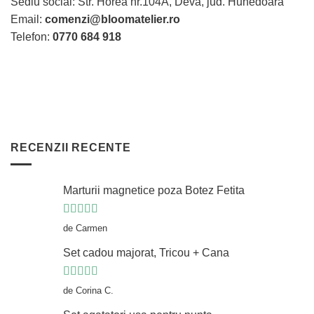
Sediu social: Str. Horea nr.104A, Deva, jud. Hunedoara
pagina
pagina
produsului.
Email:
comenzi@bloomatelier.ro
produsului.
Telefon:
0770 684 918
RECENZII RECENTE
Marturii magnetice poza Botez Fetita
Evaluat la
5
de Carmen
din 5
Set cadou majorat, Tricou + Cana
Evaluat la
5
de Corina C.
din 5