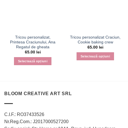
Tricou personalizat,
Tricou personalizat Craciun,
Printesa Craciunului, Ana
Cookie baking crew
Regatul de gheata
65.00
lei
65.00
lei
Selectează opțiuni
Selectează opțiuni
Acest
Acest
produs
produs
are
are
mai
mai
multe
multe
variații.
BLOOM CREATIVE ART SRL
variații.
Opțiunile
Opțiunile
pot
pot
fi
C.I.F.: RO37433526
fi
alese
Nr.Reg.Com.: J2017000527200
alese
în
în