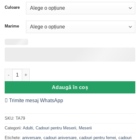
Culoare
Marime
Cantitate Tricou Personalizat Asistenta, Dama, M1
Adaugă în coș
Trimite mesaj WhatsApp
SKU:
TA79
Categorii:
Adulti
,
Cadouri pentru Meserii
,
Meserii
Etichete:
aniversare
,
cadouri aniversare
,
cadouri pentru femei
,
cadouri