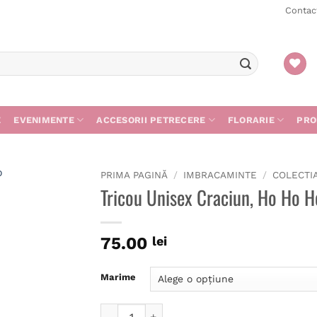
Contac
E
EVENIMENTE
ACCESORII PETRECERE
FLORARIE
PRO
PRIMA PAGINĂ
/
IMBRACAMINTE
/
COLECTI
Tricou Unisex Craciun, Ho Ho H
75.00
lei
Marime
Cantitate Tricou Unisex Craciun, Ho Ho Ho