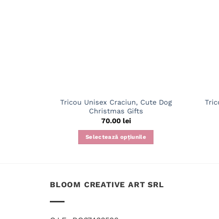
Tricou Unisex Craciun, Cute Dog
Tri
Christmas Gifts
70.00
lei
Selectează opțiunile
Acest
produs
are
mai
BLOOM CREATIVE ART SRL
multe
variații.
Opțiunile