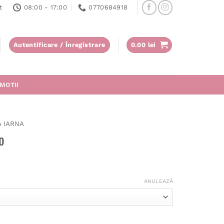
t
08:00 - 17:00
0770684918
Autentificare / Înregistrare
0.00
lei
MOTII
A IARNA
o
ANULEAZĂ