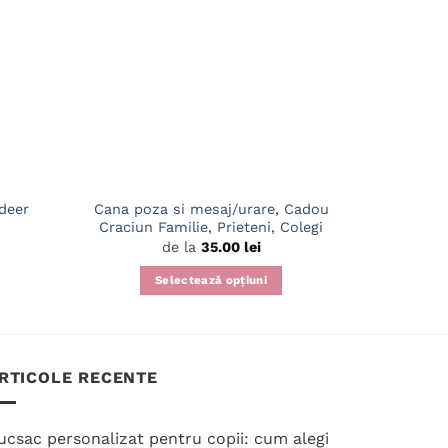
Cana poza si mesaj/urare, Cadou
deer
Tricou U
Craciun Familie, Prieteni, Colegi
de la
35.00
lei
S
Selectează opțiuni
Acest
produs
are
mai
RTICOLE RECENTE
multe
variații.
ucsac personalizat pentru copii: cum alegi
Opțiunile