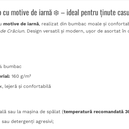
b cu motive de iarnă ❄️ – ideal pentru ținute cas
u
motive de iarnă
, realizat din bumbac moale și conforta
 de Crăciun
. Design versatil și modern, ușor de asortat în o
% bumbac
rial:
160 g/m²
, lejeră și confortabilă
lă sau la mașina de spălat (
temperatură recomandată 3
i sau detergenți agresivi;