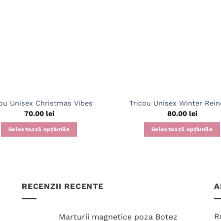
cou Unisex Christmas Vibes
Tricou Unisex Winter Rein
70.00
lei
80.00
lei
Selectează opțiunile
Selectează opțiunile
Acest
Acest
produs
produs
are
are
mai
mai
RECENZII RECENTE
A
multe
multe
variații.
variații.
Opțiunile
Opțiunile
R
Marturii magnetice poza Botez