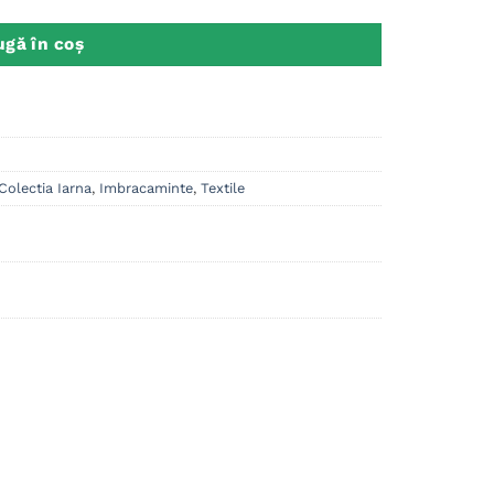
gă în coș
Colectia Iarna
,
Imbracaminte
,
Textile