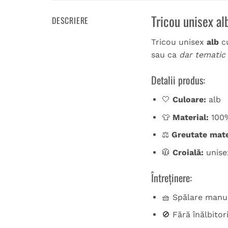
Tricou unisex al
DESCRIERE
Tricou unisex
alb
c
sau ca
dar tematic
Detalii produs:
🤍
Culoare:
alb
👕
Material:
100
⚖️
Greutate mate
🧥
Croială:
unisex
Întreținere:
🧺 Spălare manua
🚫 Fără înălbitor