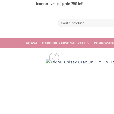
Transport gratuit peste 250 lei!
Skip
to
content
Caută
după:
ACASA
CADOURI PERSONALIZATE
CORPORAT