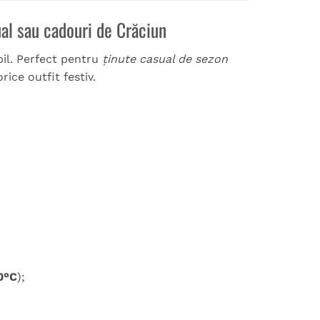
ual sau cadouri de Crăciun
bil. Perfect pentru
ținute casual de sezon
rice outfit festiv.
0°C
);