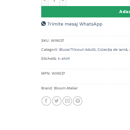
Adau
Trimite mesaj WhatsApp
SKU:
WIN037
Categorii:
Bluze/Tricouri Adulti
,
Colecția de iarnă
,
Etichetă:
t-shirt
MPN:
WIN037
Brand:
Bloom Atelier