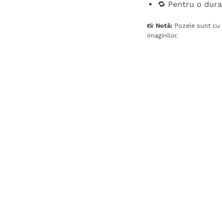
🔁 Pentru o dura
📸
Notă:
Pozele sunt cu t
imaginilor.