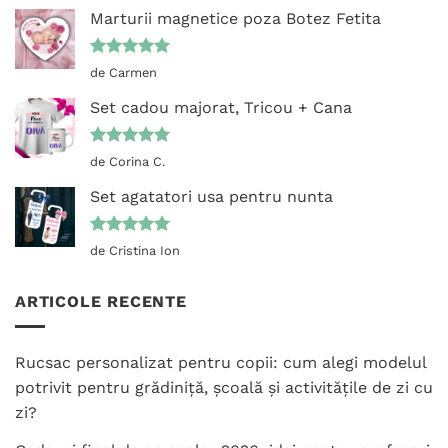
Marturii magnetice poza Botez Fetita
Evaluat la
de Carmen
5
din 5
Set cadou majorat, Tricou + Cana
Evaluat la
de Corina C.
5
din 5
Set agatatori usa pentru nunta
Evaluat la
de Cristina Ion
5
din 5
ARTICOLE RECENTE
Rucsac personalizat pentru copii: cum alegi modelul
potrivit pentru grădiniță, școală și activitățile de zi cu
zi?