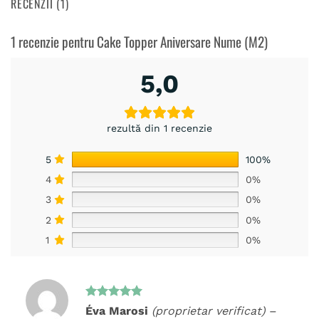
RECENZII (1)
1 recenzie pentru
Cake Topper Aniversare Nume (M2)
5,0
rezultă din 1 recenzie
5
100%
4
0%
3
0%
2
0%
1
0%
Evaluat la
Éva Marosi
(proprietar verificat)
–