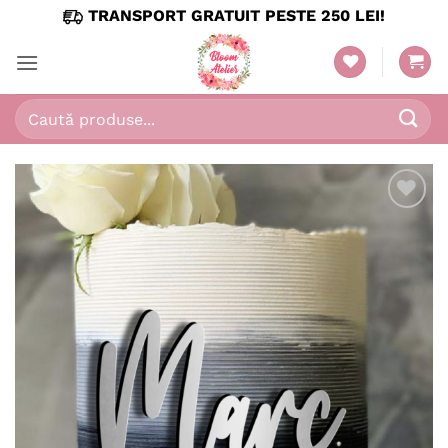
Skip
TRANSPORT GRATUIT PESTE 250 LEI!
to
content
Caută
după:
Adaugă
în
wishlist