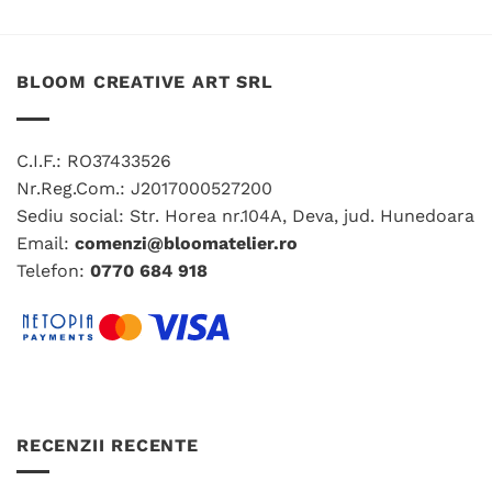
produs
are
mai
multe
BLOOM CREATIVE ART SRL
variații.
Opțiunile
pot
C.I.F.: RO37433526
fi
Nr.Reg.Com.: J2017000527200
alese
în
Sediu social: Str. Horea nr.104A, Deva, jud. Hunedoara
pagina
Email:
comenzi@bloomatelier.ro
produsului.
Telefon:
0770 684 918
RECENZII RECENTE