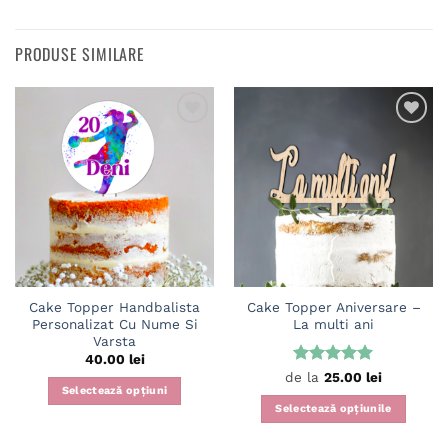
PRODUSE SIMILARE
Adaugă
Adaugă
în
în
wishlist
wishlist
Cake Topper Handbalista
Cake Topper Aniversare –
Personalizat Cu Nume Si
La multi ani
Varsta
40.00
lei
Evaluat la
de la
25.00
lei
Selectează opțiuni
5
din 5
Selectează opțiunile
Acest