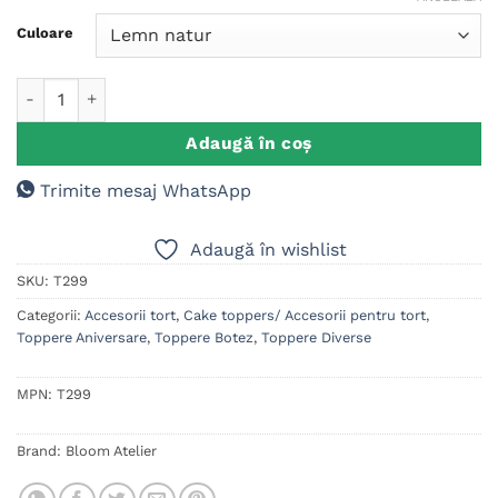
singure
evaluări
Culoare
Cantitate Cake Topper Aniversare Nume (M2)
Adaugă în coș
Trimite mesaj WhatsApp
Adaugă în wishlist
SKU:
T299
Categorii:
Accesorii tort
,
Cake toppers/ Accesorii pentru tort
,
Toppere Aniversare
,
Toppere Botez
,
Toppere Diverse
MPN:
T299
Brand:
Bloom Atelier