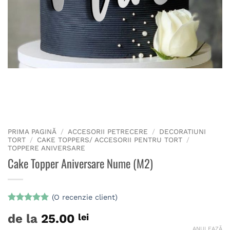
PRIMA PAGINĂ
/
ACCESORII PETRECERE
/
DECORATIUNI
TORT
/
CAKE TOPPERS/ ACCESORII PENTRU TORT
/
TOPPERE ANIVERSARE
Cake Topper Aniversare Nume (M2)
(O recenzie client)
Evaluat la
de la
25.00
lei
5
din 5 pe
baza unei
ANULEAZĂ