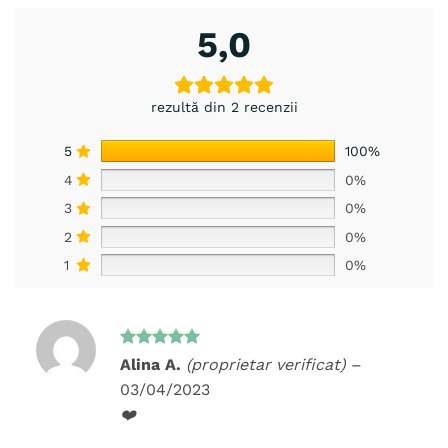
5,0
rezultă din 2 recenzii
5
100%
4
0%
3
0%
2
0%
1
0%
Evaluat la
Alina A.
(proprietar verificat)
–
5
din 5
03/04/2023
❤️