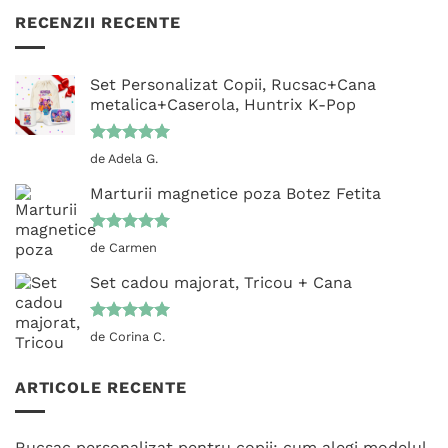
RECENZII RECENTE
Set Personalizat Copii, Rucsac+Cana
metalica+Caserola, Huntrix K-Pop
Evaluat la
de Adela G.
5
din 5
Marturii magnetice poza Botez Fetita
Evaluat la
de Carmen
5
din 5
Set cadou majorat, Tricou + Cana
Evaluat la
de Corina C.
5
din 5
ARTICOLE RECENTE
Rucsac personalizat pentru copii: cum alegi modelul