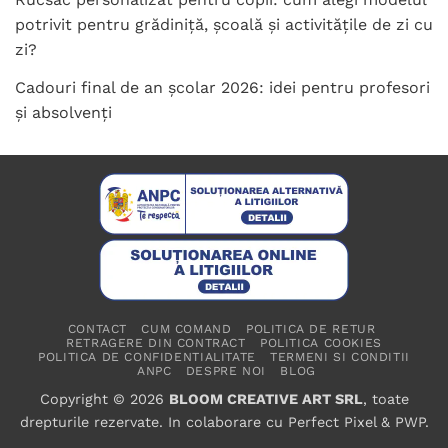
potrivit pentru grădiniță, școală și activitățile de zi cu
zi?
Cadouri final de an școlar 2026: idei pentru profesori
și absolvenți
CONTACT
CUM COMAND
POLITICA DE RETUR
RETRAGERE DIN CONTRACT
POLITICA COOKIES
POLITICA DE CONFIDENTIALITATE
TERMENI SI CONDITII
ANPC
DESPRE NOI
BLOG
Copyright © 2026
BLOOM CREATIVE ART SRL
, toate
drepturile rezervate. In colaborare cu
Perfect Pixel
&
PWP
.