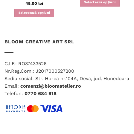
Selectează opțiuni
Evaluat la
45.00
lei
5
din 5
Acest
Selectează opțiuni
produs
are
mai
multe
variații.
BLOOM CREATIVE ART SRL
Opțiunile
pot
fi
C.I.F.: RO37433526
alese
Nr.Reg.Com.: J2017000527200
în
Sediu social: Str. Horea nr.104A, Deva, jud. Hunedoara
pagina
produsului.
Email:
comenzi@bloomatelier.ro
Telefon:
0770 684 918