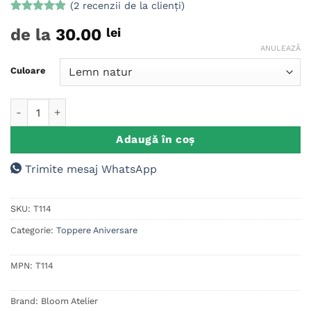
(
2
recenzii de la clienți)
Evaluat la
2
de la
30.00
lei
5
din 5 pe
baza a
ANULEAZĂ
evaluări de
la clienți
Culoare
Cantitate Cake Topper Aniversare - Domnisoara Varsta
Adaugă în coș
Trimite mesaj WhatsApp
SKU:
T114
Categorie:
Toppere Aniversare
MPN:
T114
Brand:
Bloom Atelier