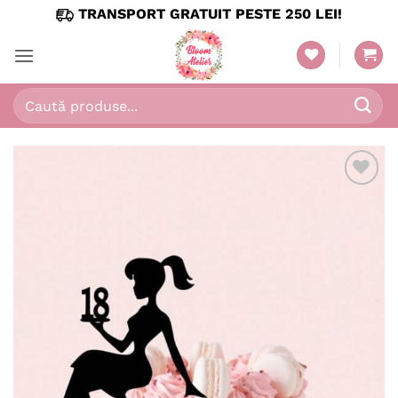
Skip
TRANSPORT GRATUIT PESTE 250 LEI!
to
content
Caută
după: