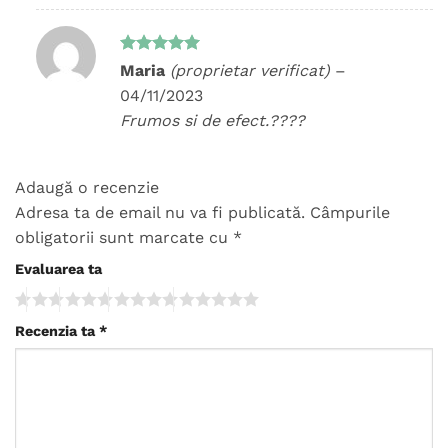
Evaluat la
Maria
(proprietar verificat)
–
5
din 5
04/11/2023
Frumos si de efect.????
Adaugă o recenzie
Adresa ta de email nu va fi publicată.
Câmpurile
obligatorii sunt marcate cu
*
Evaluarea ta
Recenzia ta
*