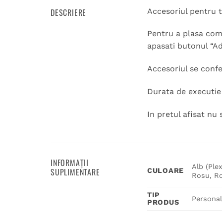
DESCRIERE
Accesoriul pentru 
Pentru a plasa coma
apasati butonul “Ad
Accesoriul se conf
Durata de executie 
In pretul afisat nu 
INFORMAȚII
Alb (Plex
SUPLIMENTARE
CULOARE
Rosu, Ro
TIP
Personal
PRODUS