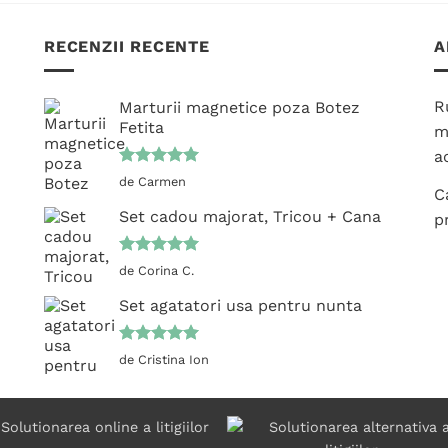
multe
multe
variații.
variații.
RECENZII RECENTE
A
Opțiunile
Opțiunile
pot
pot
fi
fi
R
Marturii magnetice poza Botez
Fetita
alese
alese
m
în
în
ac
pagina
pagina
Evaluat la
de Carmen
C
5
din 5
produsului.
produsului.
Set cadou majorat, Tricou + Cana
p
Evaluat la
de Corina C.
5
din 5
Set agatatori usa pentru nunta
Evaluat la
de Cristina Ion
5
din 5