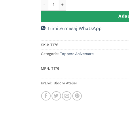
Cantitate Cake Topper Handbalista Persona
Adau
Trimite mesaj WhatsApp
SKU:
T176
Categorie:
Toppere Aniversare
MPN:
T176
Brand:
Bloom Atelier