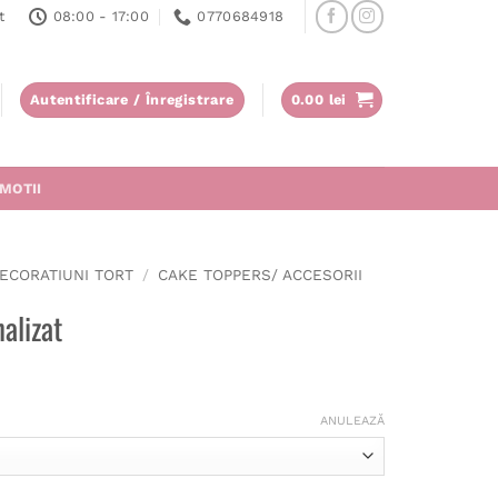
t
08:00 - 17:00
0770684918
Autentificare / Înregistrare
0.00
lei
MOTII
ECORATIUNI TORT
/
CAKE TOPPERS/ ACCESORII
alizat
ANULEAZĂ