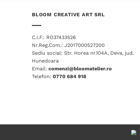
are
mai
BLOOM CREATIVE ART SRL
multe
variații.
Opțiunile
C.I.F.: RO37433526
pot
Nr.Reg.Com.: J2017000527200
fi
Sediu social: Str. Horea nr.104A, Deva, jud.
alese
Hunedoara
în
Email:
comenzi@bloomatelier.ro
pagina
Telefon:
0770 684 918
produsului.