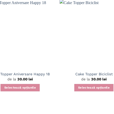
Topper Aniversare Happy 18
Cake Topper Biciclist
de la
30.00
lei
de la
30.00
lei
Selectează opțiunile
Selectează opțiunile
Acest
Acest
produs
produs
are
are
mai
mai