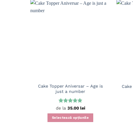
Cake Topper Aniversar – Age is
Cake 
just a number
Evaluat la
de la
35.00
lei
5
din 5
Selectează opțiunile
Acest
produs