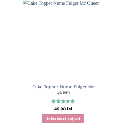
Cake Topper Nume Fulger Mc
Cake T
Queen
S
Evaluat la
45.00
lei
5
din 5
Selectează opțiuni