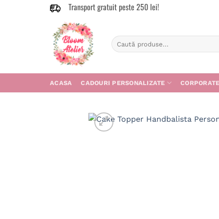
Transport gratuit peste 250 lei!
Skip
to
content
Caută
după:
ACASA
CADOURI PERSONALIZATE
CORPORAT