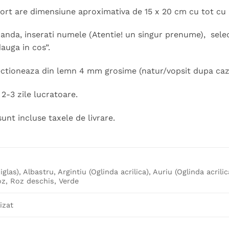
tort are dimensiune aproximativa de 15 x 20 cm cu tot cu 
nda, inserati numele (Atentie! un singur prenume), select
auga in cos”.
ectioneaza din lemn 4 mm grosime (natur/vopsit dupa caz)
2-3 zile lucratoare.
sunt incluse taxele de livrare.
iglas), Albastru, Argintiu (Oglinda acrilica), Auriu (Oglinda acrili
z, Roz deschis, Verde
izat