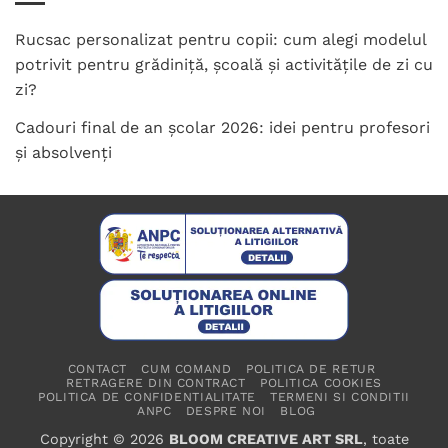
Rucsac personalizat pentru copii: cum alegi modelul
potrivit pentru grădiniță, școală și activitățile de zi cu
zi?
Cadouri final de an școlar 2026: idei pentru profesori
și absolvenți
CONTACT
CUM COMAND
POLITICA DE RETUR
RETRAGERE DIN CONTRACT
POLITICA COOKIES
POLITICA DE CONFIDENTIALITATE
TERMENI SI CONDITII
ANPC
DESPRE NOI
BLOG
Copyright © 2026
BLOOM CREATIVE ART SRL
, toate