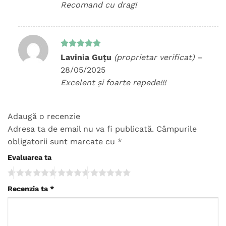
Recomand cu drag!
Evaluat la
Lavinia Guțu
(proprietar verificat)
–
5
din 5
28/05/2025
Excelent și foarte repede!!!
Adaugă o recenzie
Adresa ta de email nu va fi publicată.
Câmpurile
obligatorii sunt marcate cu
*
Evaluarea ta
Recenzia ta
*