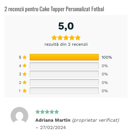
2 recenzii pentru
Cake Topper Personalizat Fotbal
5,0
rezultă din 2 recenzii
5
100%
4
0%
3
0%
2
0%
1
0%
Evaluat la
Adriana Martin
(proprietar verificat)
5
din 5
–
27/02/2024