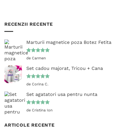
RECENZII RECENTE
Marturii magnetice poza Botez Fetita
Evaluat la
de Carmen
5
din 5
Set cadou majorat, Tricou + Cana
Evaluat la
de Corina C.
5
din 5
Set agatatori usa pentru nunta
Evaluat la
de Cristina Ion
5
din 5
ARTICOLE RECENTE