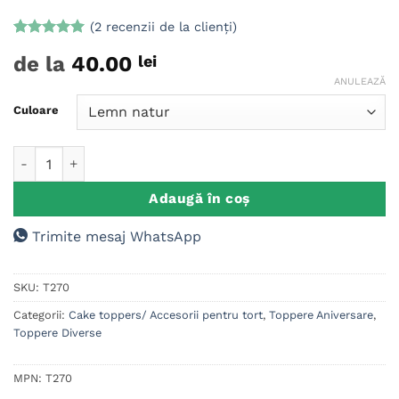
(
2
recenzii de la clienți)
Evaluat la
2
de la
40.00
lei
5
din 5 pe
baza a
ANULEAZĂ
evaluări de
la clienți
Culoare
Cantitate Cake Topper Personalizat Fotbal
Adaugă în coș
Trimite mesaj WhatsApp
SKU:
T270
Categorii:
Cake toppers/ Accesorii pentru tort
,
Toppere Aniversare
,
Toppere Diverse
MPN:
T270