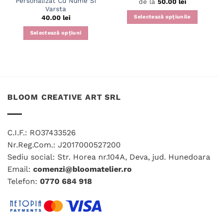
Personalizat Cu Nume Si
de la
50.00
lei
Varsta
Selectează opțiunile
40.00
lei
Acest
Selectează opțiuni
produs
are
mai
multe
variații.
Opțiunile
BLOOM CREATIVE ART SRL
pot
fi
alese
în
C.I.F.: RO37433526
pagina
Nr.Reg.Com.: J2017000527200
produsului.
Sediu social: Str. Horea nr.104A, Deva, jud. Hunedoara
Email:
comenzi@bloomatelier.ro
Telefon:
0770 684 918