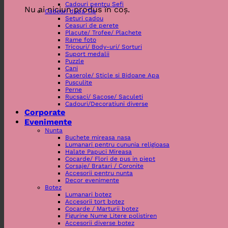
Cadouri pentru Sefi
Nu ai niciun produs în coș.
Cadouri dupa Tip
Seturi cadou
Ceasuri de perete
Placute/ Trofee/ Plachete
Rame foto
Tricouri/ Body-uri/ Sorturi
Suport medalii
Puzzle
Cani
Caserole/ Sticle si Bidoane Apa
Pusculite
Perne
Rucsaci/ Sacose/ Saculeti
Cadouri/Decoratiuni diverse
Corporate
Evenimente
Nunta
Buchete mireasa nasa
Lumanari pentru cununia religioasa
Halate Papuci Mireasa
Cocarde/ Flori de pus in piept
Corsaje/ Bratari / Coronite
Accesorii pentru nunta
Decor evenimente
Botez
Lumanari botez
Accesorii tort botez
Cocarde / Marturii botez
Figurine Nume Litere polistiren
Accesorii diverse botez