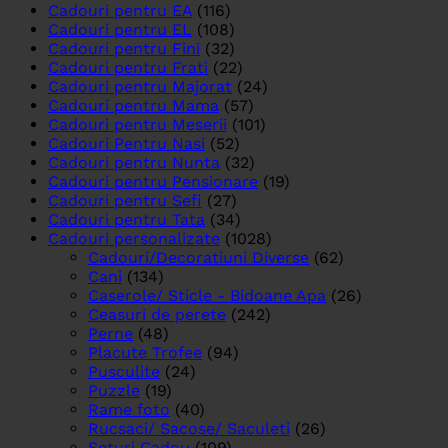
Cadouri pentru EA
(116)
Cadouri pentru EL
(108)
Cadouri pentru Fini
(32)
Cadouri pentru Frati
(22)
Cadouri pentru Majorat
(24)
Cadouri pentru Mama
(57)
Cadouri pentru Meserii
(101)
Cadouri Pentru Nasi
(52)
Cadouri pentru Nunta
(32)
Cadouri pentru Pensionare
(19)
Cadouri pentru Sefi
(27)
Cadouri pentru Tata
(34)
Cadouri personalizate
(1028)
Cadouri/Decoratiuni Diverse
(62)
Cani
(134)
Caserole/ Sticle - Bidoane Apa
(26)
Ceasuri de perete
(242)
Perne
(48)
Placute Trofee
(94)
Pusculite
(24)
Puzzle
(19)
Rame foto
(40)
Rucsaci/ Sacose/ Saculeti
(26)
Seturi Cadou
(109)