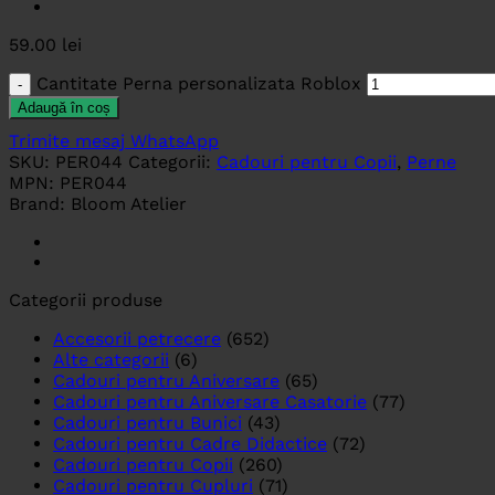
59.00
lei
Cantitate Perna personalizata Roblox
Adaugă în coș
Trimite mesaj WhatsApp
SKU:
PER044
Categorii:
Cadouri pentru Copii
,
Perne
MPN:
PER044
Brand:
Bloom Atelier
Categorii produse
Accesorii petrecere
(652)
Alte categorii
(6)
Cadouri pentru Aniversare
(65)
Cadouri pentru Aniversare Casatorie
(77)
Cadouri pentru Bunici
(43)
Cadouri pentru Cadre Didactice
(72)
Cadouri pentru Copii
(260)
Cadouri pentru Cupluri
(71)