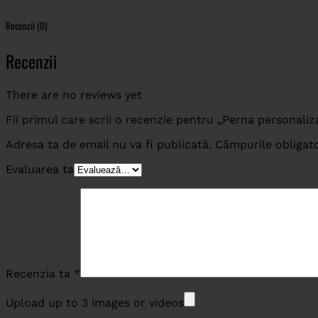
Recenzii (0)
Recenzii
There are no reviews yet
Fii primul care scrii o recenzie pentru „Perna personali
Adresa ta de email nu va fi publicată.
Câmpurile obligat
Evaluarea ta
Recenzia ta
*
Upload up to 3 images or videos