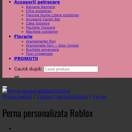
Accesorii petrecere
Baloane Bannere
Cifre polistiren
Figurine Nume Litere polistiren
Accesorii Candy Bar
Cake toppere
Pachete Toppere
Machete polistiren
Florarie
Aranjamente flori
Aranjamete flori – Stoc limitat
Buchete aniversare
Flori criogenate
PROMOTII
Caută după:
Prima pagină
/
Cadouri personalizate
/
Perne
Perna personalizata Roblox