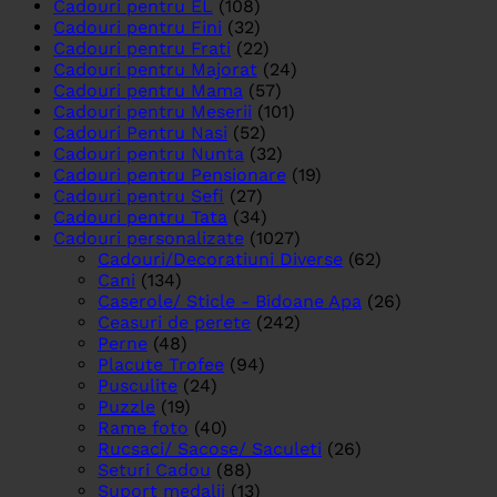
Cadouri pentru EL
(108)
Cadouri pentru Fini
(32)
Cadouri pentru Frati
(22)
Cadouri pentru Majorat
(24)
Cadouri pentru Mama
(57)
Cadouri pentru Meserii
(101)
Cadouri Pentru Nasi
(52)
Cadouri pentru Nunta
(32)
Cadouri pentru Pensionare
(19)
Cadouri pentru Sefi
(27)
Cadouri pentru Tata
(34)
Cadouri personalizate
(1027)
Cadouri/Decoratiuni Diverse
(62)
Cani
(134)
Caserole/ Sticle - Bidoane Apa
(26)
Ceasuri de perete
(242)
Perne
(48)
Placute Trofee
(94)
Pusculite
(24)
Puzzle
(19)
Rame foto
(40)
Rucsaci/ Sacose/ Saculeti
(26)
Seturi Cadou
(88)
Suport medalii
(13)