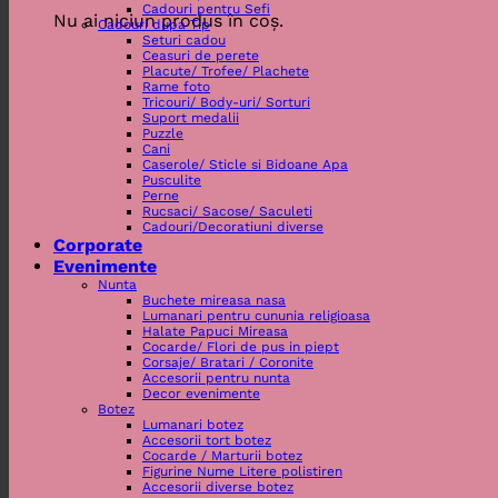
Cadouri pentru Sefi
Nu ai niciun produs în coș.
Cadouri dupa Tip
Seturi cadou
Ceasuri de perete
Placute/ Trofee/ Plachete
Rame foto
Tricouri/ Body-uri/ Sorturi
Suport medalii
Puzzle
Cani
Caserole/ Sticle si Bidoane Apa
Pusculite
Perne
Rucsaci/ Sacose/ Saculeti
Cadouri/Decoratiuni diverse
Corporate
Evenimente
Nunta
Buchete mireasa nasa
Lumanari pentru cununia religioasa
Halate Papuci Mireasa
Cocarde/ Flori de pus in piept
Corsaje/ Bratari / Coronite
Accesorii pentru nunta
Decor evenimente
Botez
Lumanari botez
Accesorii tort botez
Cocarde / Marturii botez
Figurine Nume Litere polistiren
Accesorii diverse botez