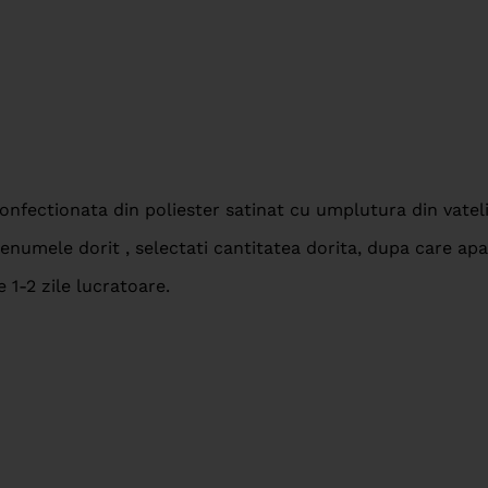
confectionata din poliester satinat cu umplutura din vate
numele dorit , selectati cantitatea dorita, dupa care apa
e 1-2 zile lucratoare.