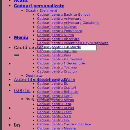
Acasa
Cadouri personalizate
Ocazii / Eveniment
Cadouri pentru Back to School
Cadouri pentru Aniversare
Cadouri pentru Aniversare Casatorie
Cadouri pentru Majorat
Cadouri pentru Pensionare
Cadouri pentru Nunta
Meniu
Cadouri pentru Absolvire
Cadouri pentru Valentine’s Day/Dragobete
Caută după:
Cadouri pentru 1-8 Martie
Cadouri pentru Iepuras
Cadouri pentru Vara
Cadouri pentru Halloween
Cadouri pentru 1 Decembrie
Cadouri pentru Toamna
Cadouri pentru Craciun
Destinatar
Autentificare / Înregistrare
Cadouri pentru EA
Cadouri pentru EL
Cadouri pentru Cupluri
0.00
lei
Cadouri pentru Bebelusi
Cadouri pentru Copii
Nu ai niciun produs în coș.
Cadouri pentru Mama
Cadouri pentru Tata
Cadouri pentru Bunici
Cadouri pentru Frati
Cadouri pentru Nasi
Cadouri pentru Fini
Coș
Cadouri pentru Cadre didactice
Cadouri pentru Meserii