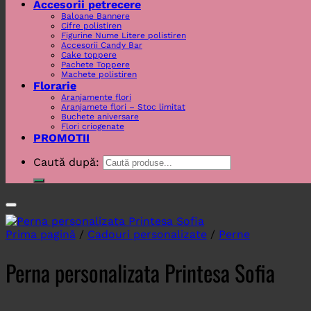
Accesorii petrecere
Baloane Bannere
Cifre polistiren
Figurine Nume Litere polistiren
Accesorii Candy Bar
Cake toppere
Pachete Toppere
Machete polistiren
Florarie
Aranjamente flori
Aranjamete flori – Stoc limitat
Buchete aniversare
Flori criogenate
PROMOTII
Caută după:
Prima pagină
/
Cadouri personalizate
/
Perne
Perna personalizata Printesa Sofia