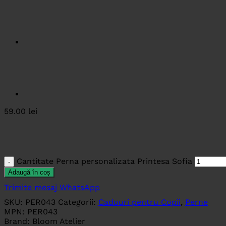
59.00
lei
Cantitate Perna personalizata Printesa Sofia
Adaugă în coș
Trimite mesaj WhatsApp
SKU:
PER043
Categorii:
Cadouri pentru Copii
,
Perne
MPN:
PER043
Brand:
Bloom Atelier