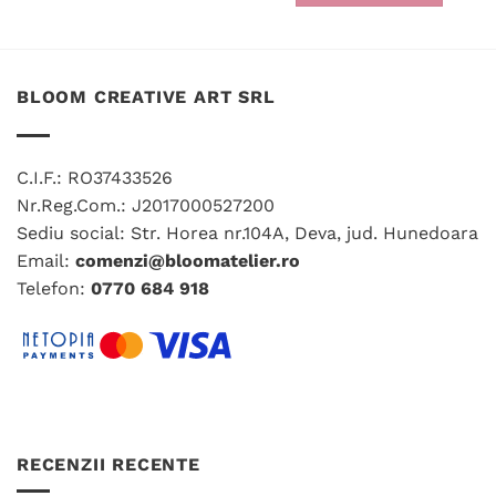
Acest
produs
are
mai
BLOOM CREATIVE ART SRL
multe
variații.
Opțiunile
C.I.F.: RO37433526
pot
fi
Nr.Reg.Com.: J2017000527200
alese
Sediu social: Str. Horea nr.104A, Deva, jud. Hunedoara
în
Email:
comenzi@bloomatelier.ro
pagina
Telefon:
0770 684 918
produsului.
RECENZII RECENTE