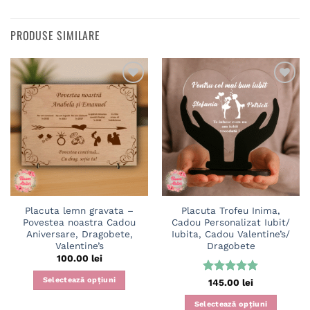
PRODUSE SIMILARE
Adaugă
Adaugă
în
în
wishlist
wishlist
Placuta lemn gravata –
Placuta Trofeu Inima,
Povestea noastra Cadou
Cadou Personalizat Iubit/
Aniversare, Dragobete,
Iubita, Cadou Valentine’s/
Valentine’s
Dragobete
100.00
lei
Selectează opțiuni
Evaluat la
145.00
lei
5
din 5
Selectează opțiuni