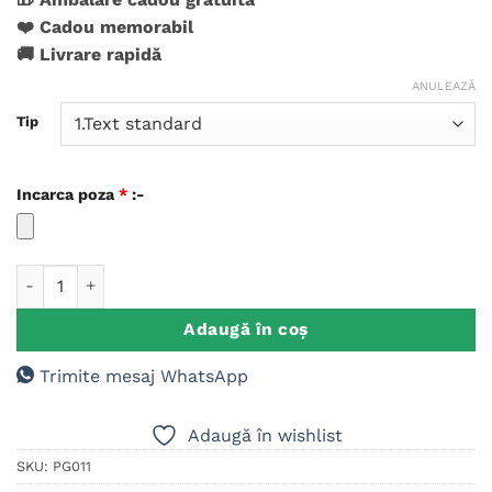
la clienți
❤️ Cadou memorabil
🚚 Livrare rapidă
ANULEAZĂ
Tip
Incarca poza
*
:-
Cantitate Placuta Trofeu cu poza, Cadou Personalizat Bunici
Adaugă în coș
Trimite mesaj WhatsApp
Adaugă în wishlist
SKU:
PG011