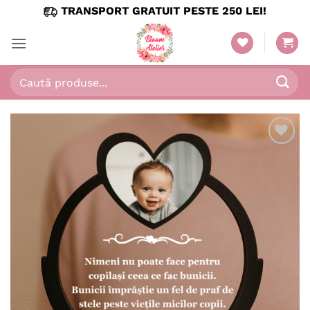
Skip
TRANSPORT GRATUIT PESTE 250 LEI!
to
content
Caută
după:
Adaugă
în
wishlist