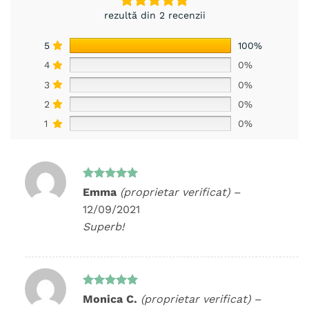
rezultă din 2 recenzii
5
100%
4
0%
3
0%
2
0%
1
0%
Evaluat la
Emma
(proprietar verificat)
–
5
din 5
12/09/2021
Superb!
Evaluat la
Monica C.
(proprietar verificat)
–
5
din 5