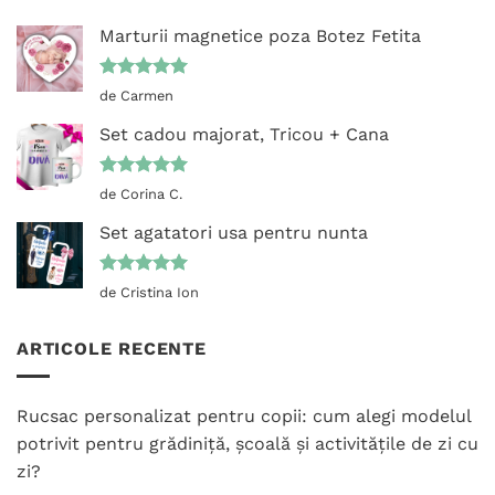
Marturii magnetice poza Botez Fetita
Evaluat la
de Carmen
5
din 5
Set cadou majorat, Tricou + Cana
Evaluat la
de Corina C.
5
din 5
Set agatatori usa pentru nunta
Evaluat la
de Cristina Ion
5
din 5
ARTICOLE RECENTE
Rucsac personalizat pentru copii: cum alegi modelul
potrivit pentru grădiniță, școală și activitățile de zi cu
zi?