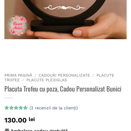
PRIMA PAGINĂ
/
CADOURI PERSONALIZATE
/
PLACUTE
TROFEE
/
PLACUTE PLEXIGLAS
Placuta Trofeu cu poza, Cadou Personalizat Bunici
(
2
recenzii de la clienți)
Evaluat la
2
130.00
lei
5
din 5 pe
baza a
evaluări de
🎁 Ambalare cadou gratuită