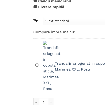
❤️ Cadou memorabil
🚚 Livrare rapidă
Tip
Cumpara impreuna cu:
Trandafir criogenat in cupol
Trandafir
Marimea XXL, Rosu
criogenat
in
cupola
sticla,
Marimea
XXL,
Cantitate Placuta Trofeu Aniversare 50 ani 
Rosu