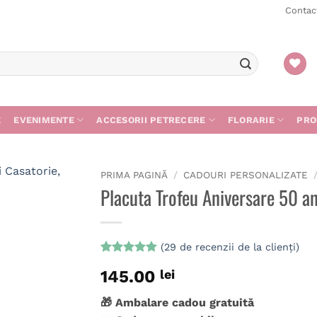
Contac
E
EVENIMENTE
ACCESORII PETRECERE
FLORARIE
PRO
PRIMA PAGINĂ
/
CADOURI PERSONALIZATE
Placuta Trofeu Aniversare 50 an
(
29
de recenzii de la clienți)
Evaluat la
29
145.00
lei
4.97
din 5
pe baza a
de evaluări
🎁 Ambalare cadou gratuită
de la clienți