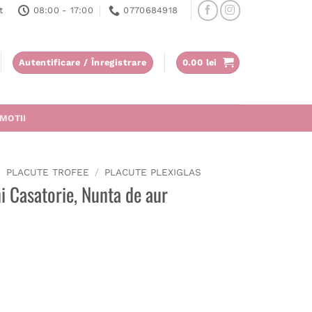
t
08:00 - 17:00
0770684918
Autentificare / Înregistrare
0.00
lei
MOTII
/
PLACUTE TROFEE
/
PLACUTE PLEXIGLAS
i Casatorie, Nunta de aur