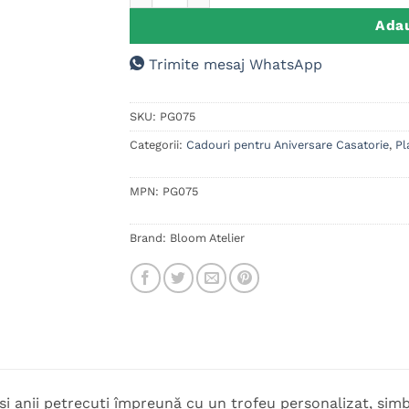
Adau
Trimite mesaj WhatsApp
SKU:
PG075
Categorii:
Cadouri pentru Aniversare Casatorie
,
Pl
MPN:
PG075
Brand:
Bloom Atelier
și anii petrecuți împreună cu un trofeu personalizat, simb