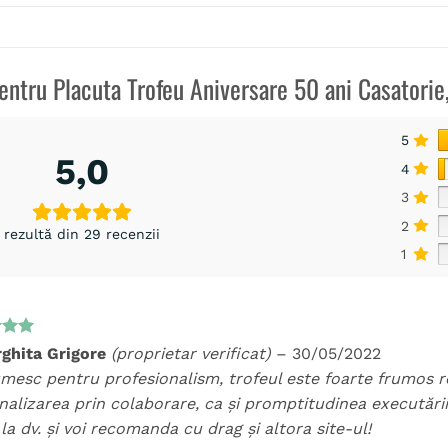
pentru
Placuta Trofeu Aniversare 50 ani Casatorie
5
5,0
4
3
2
rezultă din 29 recenzii
1
t la
ghita Grigore
(proprietar verificat)
–
30/05/2022
5
mesc pentru profesionalism, trofeul este foarte frumos re
alizarea prin colaborare, ca și promptitudinea executării, 
la dv. și voi recomanda cu drag și altora site-ul!