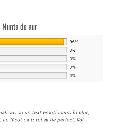
, Nunta de aur
96%
3%
0%
0%
0%
alizat, cu un text emoționant. În plus,
au făcut ca totul sa fie perfect. Voi