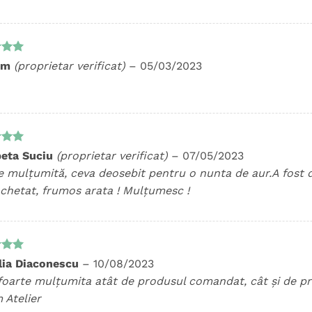
t la
im
(proprietar verificat)
–
05/03/2023
5
t la
beta Suciu
(proprietar verificat)
–
07/05/2023
5
e mulțumită, ceva deosebit pentru o nunta de aur.A fost 
chetat, frumos arata ! Mulțumesc !
t la
ia Diaconescu
–
10/08/2023
5
foarte mulțumita atât de produsul comandat, cât și de pr
 Atelier