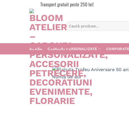
Skip
Transport gratuit peste 250 lei!
to
content
Caută
după:
ACASA
CADOURI PERSONALIZATE
CORPORAT