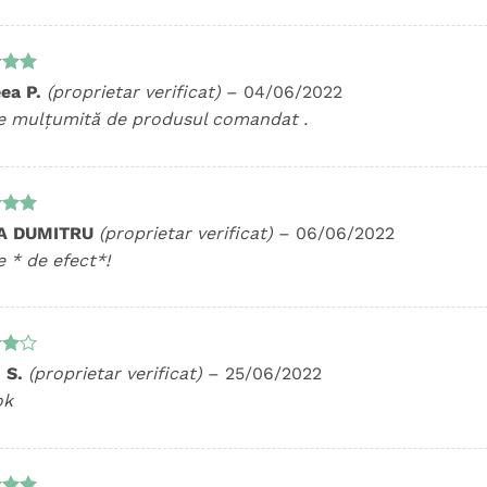
t la
ea P.
(proprietar verificat)
–
04/06/2022
5
e mulțumită de produsul comandat .
t la
A DUMITRU
(proprietar verificat)
–
06/06/2022
5
e * de efect*!
t
n S.
(proprietar verificat)
–
25/06/2022
n
ok