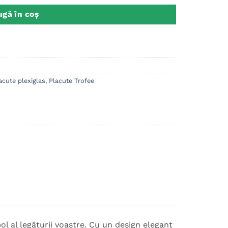
gă în coș
acute plexiglas
,
Placute Trofee
ol al legăturii voastre. Cu un design elegant