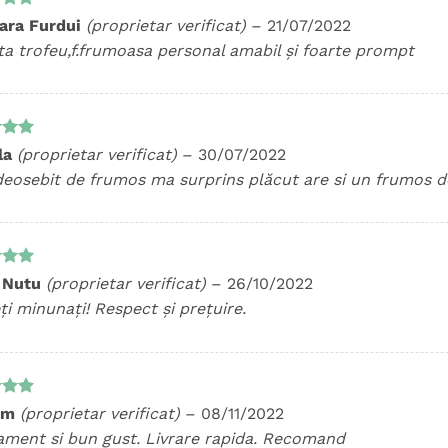
t la
ara Furdui
(proprietar verificat)
–
21/07/2022
5
ta trofeu,f.frumoasa personal amabil și foarte prompt
t la
la
(proprietar verificat)
–
30/07/2022
5
deosebit de frumos ma surprins plăcut are si un frumos d
t la
 Nutu
(proprietar verificat)
–
26/10/2022
5
i minunați! Respect și prețuire.
t la
im
(proprietar verificat)
–
08/11/2022
5
ament si bun gust. Livrare rapida. Recomand