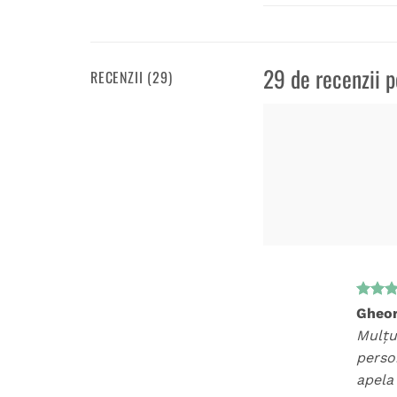
29 de recenzii 
RECENZII (29)
Evalua
Gheor
5
din 
Mulțu
person
apela 