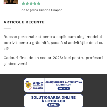
Evaluat la
de Angelica Cristina Cimpoc
5
din 5
ARTICOLE RECENTE
Rucsac personalizat pentru copii: cum alegi modelul
potrivit pentru grădiniță, școală și activitățile de zi cu
zi?
Cadouri final de an școlar 2026: idei pentru profesori
și absolvenți