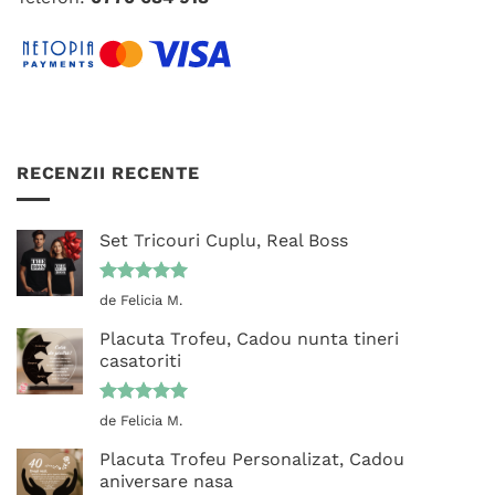
RECENZII RECENTE
Set Tricouri Cuplu, Real Boss
Evaluat la
de Felicia M.
5
din 5
Placuta Trofeu, Cadou nunta tineri
casatoriti
Evaluat la
de Felicia M.
5
din 5
Placuta Trofeu Personalizat, Cadou
aniversare nasa