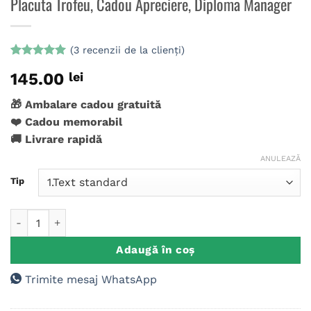
Placuta Trofeu, Cadou Apreciere, Diploma Manager
(
3
recenzii de la clienți)
Evaluat la
3
145.00
lei
5
din 5 pe
baza a
evaluări de
🎁 Ambalare cadou gratuită
la clienți
❤️ Cadou memorabil
🚚 Livrare rapidă
ANULEAZĂ
Tip
Cantitate Placuta Trofeu, Cadou Apreciere, Diploma Manager
Adaugă în coș
Trimite mesaj WhatsApp