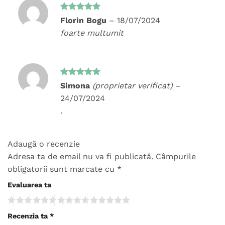
Evaluat la
Florin Bogu
–
18/07/2024
5
din 5
foarte multumit
Evaluat la
Simona
(proprietar verificat)
–
5
din 5
24/07/2024
.
Adaugă o recenzie
Adresa ta de email nu va fi publicată.
Câmpurile
obligatorii sunt marcate cu
*
Evaluarea ta
Recenzia ta
*