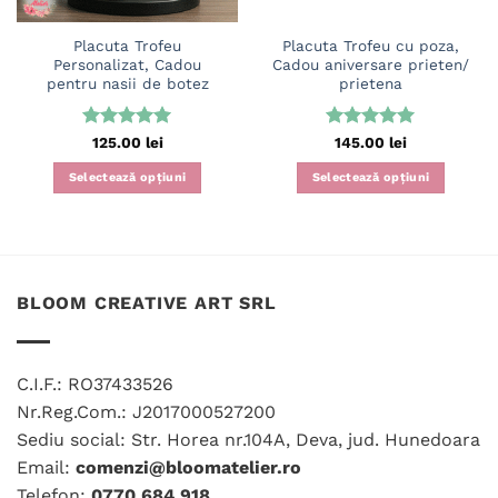
Placuta Trofeu
Placuta Trofeu cu poza,
Personalizat, Cadou
Cadou aniversare prieten/
pentru nasii de botez
prietena
Evaluat la
Evaluat la
125.00
lei
145.00
lei
5
din 5
5
din 5
Selectează opțiuni
Selectează opțiuni
Acest
Acest
produs
produs
are
are
mai
mai
multe
multe
BLOOM CREATIVE ART SRL
variații.
variații.
Opțiunile
Opțiunile
pot
pot
C.I.F.: RO37433526
fi
fi
Nr.Reg.Com.: J2017000527200
alese
alese
în
în
Sediu social: Str. Horea nr.104A, Deva, jud. Hunedoara
pagina
pagina
Email:
comenzi@bloomatelier.ro
produsului.
produsului.
Telefon:
0770 684 918