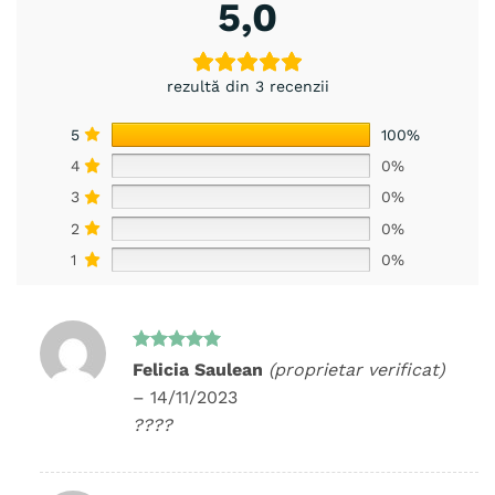
5,0
rezultă din 3 recenzii
5
100%
4
0%
3
0%
2
0%
1
0%
Evaluat la
Felicia Saulean
(proprietar verificat)
5
din 5
–
14/11/2023
????