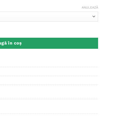
ANULEAZĂ
 Road
gă în coș