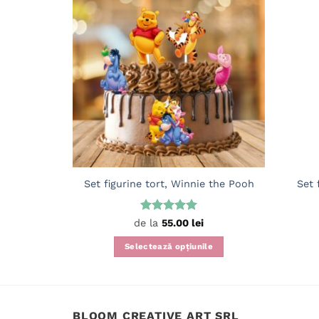
Set figurine tort, Winnie the Pooh
Set 
Evaluat la
de la
55.00
lei
5
din 5
Selectează opțiunile
Acest
produs
are
mai
BLOOM CREATIVE ART SRL