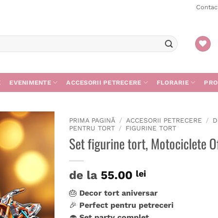
Contac
E
EVENIMENTE
ACCESORII PETRECERE
FLORARIE
PRO
PRIMA PAGINĂ
/
ACCESORII PETRECERE
/
D
PENTRU TORT
/
FIGURINE TORT
Set figurine tort, Motociclete O
de la
55.00
lei
🎂
Decor tort aniversar
🎉
Perfect pentru petreceri
🧁
Set party complet