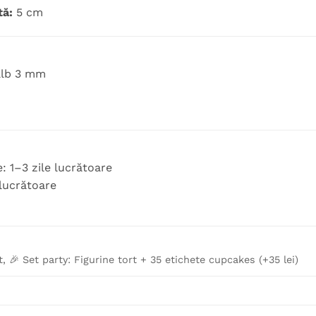
tă:
5 cm
alb 3 mm
: 1–3 zile lucrătoare
 lucrătoare
t, 🎉 Set party: Figurine tort + 35 etichete cupcakes (+35 lei)