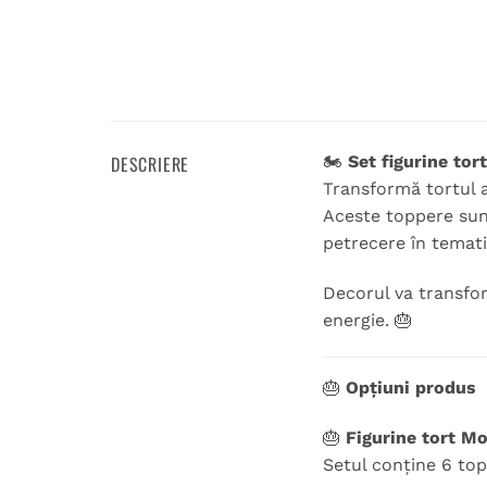
DESCRIERE
🏍️
Set figurine to
Transformă tortul a
Aceste toppere sun
petrecere în temat
Decorul va transform
energie. 🎂
🎂
Opțiuni produs
🎂
Figurine tort M
Setul conține 6 top