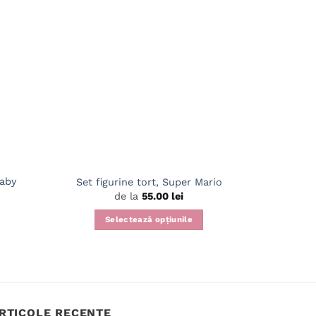
Baby
Set figurine tort, Super Mario
Set fig
de la
55.00
lei
Selectează opțiunile
Acest
S
produs
are
mai
multe
RTICOLE RECENTE