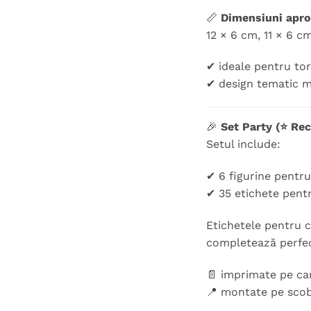
📏
Dimensiuni aprox
12 × 6 cm, 11 × 6 cm
✔ ideale pentru tor
✔ design tematic m
🎉
Set Party (⭐ Re
Setul include:
✔ 6 figurine pentr
✔ 35 etichete pent
Etichetele pentru c
completează perfec
📄 imprimate pe ca
📍 montate pe scob