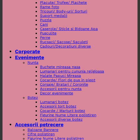
Placute/ Trofee/ Plachete
Rame foto
Tricouri/ Body-uri/ Sorturi
Suport medalii
Puzzle
Cani
Caserole/ Sticle si Bidoane Apa
Pusculite
Perne
Rucsaci/ Sacose/ Saculeti
Cadouri/Decoratiuni diverse
Corporate
Evenimente
Nunta
Buchete mireasa nasa
Lumanari pentru cununia religioasa
Halate Papuci Mireasa
Cocarde/ Flori de pus in piept
Corsaje/ Bratari / Coronite
Accesorii pentru nunta
Decor evenimente
Botez
Lumanari botez
Accesorii tort botez
Cocarde / Marturii botez
Figurine Nume Litere polistiren
Accesorii diverse botez
Accesorii petrecere
Baloane Bannere
Cifre polistiren
Figurine Nume Litere polistiren