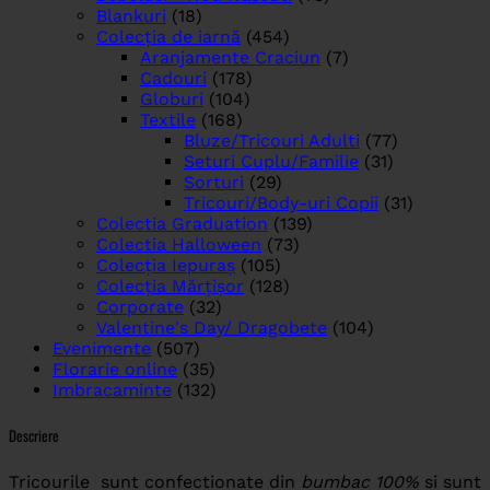
Blankuri
(18)
Colecția de iarnă
(454)
Aranjamente Craciun
(7)
Cadouri
(178)
Globuri
(104)
Textile
(168)
Bluze/Tricouri Adulti
(77)
Seturi Cuplu/Familie
(31)
Sorturi
(29)
Tricouri/Body-uri Copii
(31)
Colectia Graduation
(139)
Colectia Halloween
(73)
Colecția Iepuraș
(105)
Colecția Mărțișor
(128)
Corporate
(32)
Valentine's Day/ Dragobete
(104)
Evenimente
(507)
Florarie online
(35)
Imbracaminte
(132)
Descriere
Tricourile sunt confectionate din
bumbac 100%
si sunt