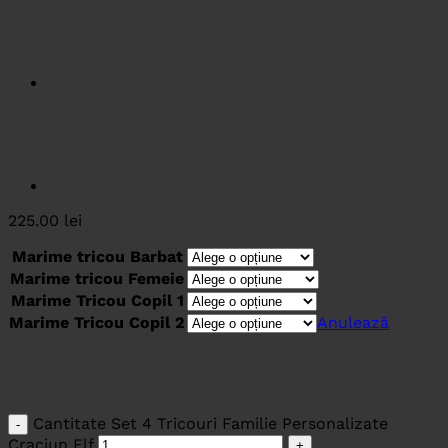
225.00
lei
Marime tricou Barbat
Marime tricou Femeie
Marime Tricou Copil 1
Marime Tricou Copil 2
Anulează
Cantitate Set 4 Tricouri Familie Personalizate
Craciun Elf