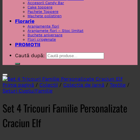
Accesorii Candy Bar
Cake toppere
Pachete Toppere
Machete polistiren
Florarie
Aranjamente flori
Aranjamete flori – Stoc limitat
Buchete aniversare
Flori criogenate
PROMOTII
Caută după:
Prima pagină
/
Colectii
/
Colecția de iarnă
/
Textile
/
Seturi Cuplu/Familie
Set 4 Tricouri Familie Personalizate
Craciun Elf