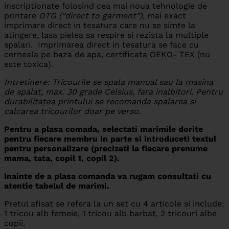
inscriptionate folosind cea mai noua tehnologie de
printare
DTG (“direct to garment”)
, mai exact
imprimare direct in tesatura care nu se simte la
atingere, lasa pielea sa respire si rezista la multiple
spalari. Imprimarea direct in tesatura se face cu
cerneala pe baza de apa, certificata OEKO- TEX (nu
este toxica).
Intretinere: Tricourile se spala manual sau la masina
de spalat, max. 30 grade Celsius, fara inalbitori. Pentru
durabilitatea printului se recomanda spalarea si
calcarea tricourilor doar pe verso.
Pentru a plasa comada, selectati marimile dorite
pentru fiecare membru in parte si introduceti textul
pentru personalizare (precizati la fiecare prenume
mama, tata, copil 1, copil 2).
Inainte de a plasa comanda va rugam consultati cu
atentie tabelul de marimi.
Pretul afisat se refera la un set cu 4 articole si include:
1 tricou alb femeie, 1 tricou alb barbat, 2 tricouri albe
copii.