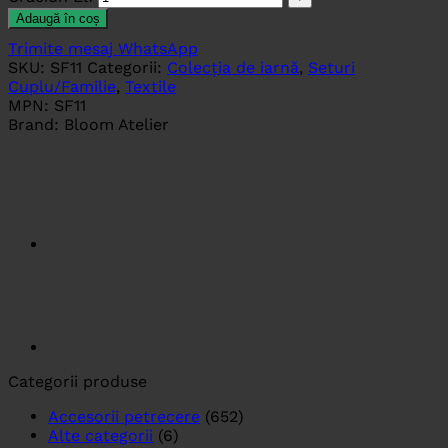
Adaugă în coș
Trimite mesaj WhatsApp
SKU:
SF11
Categorii:
Colecția de iarnă
,
Seturi
Cuplu/Familie
,
Textile
MPN:
SF11
Brand:
Bloom Atelier
Categorii produse
Accesorii petrecere
(652)
Alte categorii
(6)