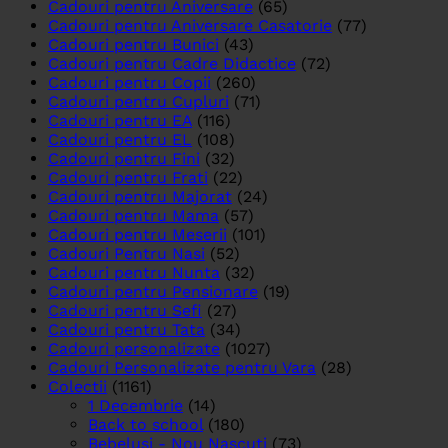
Cadouri pentru Aniversare
(65)
Cadouri pentru Aniversare Casatorie
(77)
Cadouri pentru Bunici
(43)
Cadouri pentru Cadre Didactice
(72)
Cadouri pentru Copii
(260)
Cadouri pentru Cupluri
(71)
Cadouri pentru EA
(116)
Cadouri pentru EL
(108)
Cadouri pentru Fini
(32)
Cadouri pentru Frati
(22)
Cadouri pentru Majorat
(24)
Cadouri pentru Mama
(57)
Cadouri pentru Meserii
(101)
Cadouri Pentru Nasi
(52)
Cadouri pentru Nunta
(32)
Cadouri pentru Pensionare
(19)
Cadouri pentru Sefi
(27)
Cadouri pentru Tata
(34)
Cadouri personalizate
(1027)
Cadouri Personalizate pentru Vara
(28)
Colectii
(1161)
1 Decembrie
(14)
Back to school
(180)
Bebelusi - Nou Nascuti
(73)