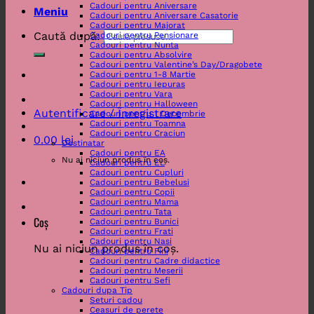
Cadouri pentru Aniversare
Meniu
Cadouri pentru Aniversare Casatorie
Cadouri pentru Majorat
Caută după:
Cadouri pentru Pensionare
Cadouri pentru Nunta
Cadouri pentru Absolvire
Cadouri pentru Valentine’s Day/Dragobete
Cadouri pentru 1-8 Martie
Cadouri pentru Iepuras
Cadouri pentru Vara
Cadouri pentru Halloween
Autentificare / Înregistrare
Cadouri pentru 1 Decembrie
Cadouri pentru Toamna
Cadouri pentru Craciun
0.00
lei
Destinatar
Cadouri pentru EA
Nu ai niciun produs în coș.
Cadouri pentru EL
Cadouri pentru Cupluri
Cadouri pentru Bebelusi
Cadouri pentru Copii
Cadouri pentru Mama
Cadouri pentru Tata
Coș
Cadouri pentru Bunici
Cadouri pentru Frati
Cadouri pentru Nasi
Nu ai niciun produs în coș.
Cadouri pentru Fini
Cadouri pentru Cadre didactice
Cadouri pentru Meserii
Cadouri pentru Sefi
Cadouri dupa Tip
Seturi cadou
Ceasuri de perete