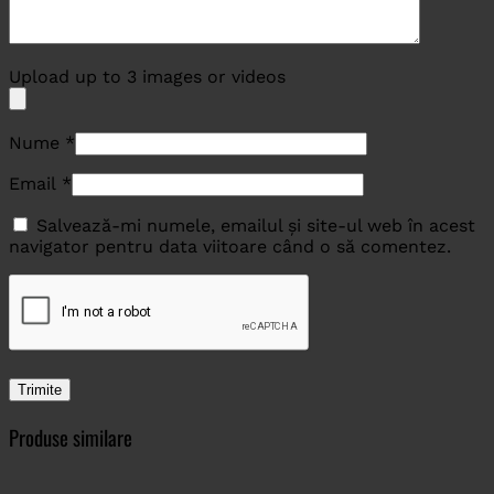
Upload up to 3 images or videos
Nume
*
Email
*
Salvează-mi numele, emailul și site-ul web în acest
navigator pentru data viitoare când o să comentez.
Produse similare