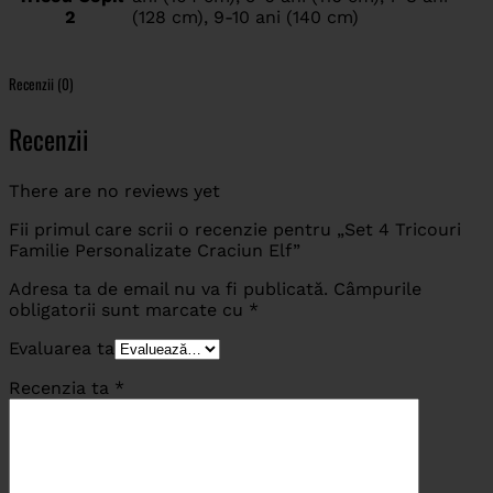
2
(128 cm), 9-10 ani (140 cm)
Recenzii (0)
Recenzii
There are no reviews yet
Fii primul care scrii o recenzie pentru „Set 4 Tricouri
Familie Personalizate Craciun Elf”
Adresa ta de email nu va fi publicată.
Câmpurile
obligatorii sunt marcate cu
*
Evaluarea ta
Recenzia ta
*