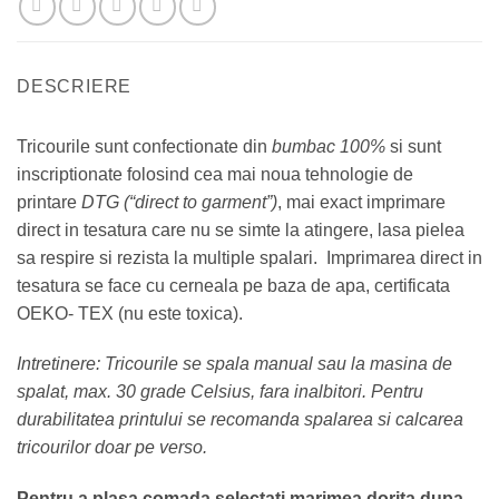
DESCRIERE
Tricourile sunt confectionate din
bumbac 100%
si sunt
inscriptionate folosind cea mai noua tehnologie de
printare
DTG (“direct to garment”)
, mai exact imprimare
direct in tesatura care nu se simte la atingere, lasa pielea
sa respire si rezista la multiple spalari. Imprimarea direct in
tesatura se face cu cerneala pe baza de apa, certificata
OEKO- TEX (nu este toxica).
Intretinere: Tricourile se spala manual sau la masina de
spalat, max. 30 grade Celsius, fara inalbitori. Pentru
durabilitatea printului se recomanda spalarea si calcarea
tricourilor doar pe verso.
Pentru a plasa comada selectati marimea dorita dupa