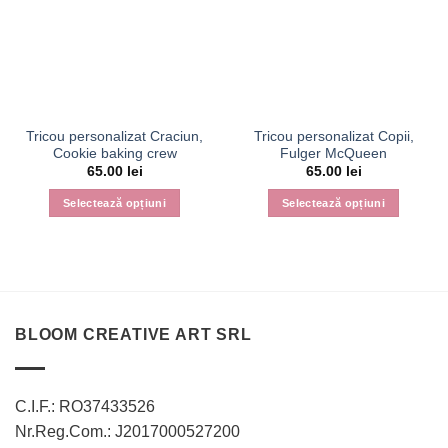
Tricou personalizat Craciun,
Tricou personalizat Copii,
Cookie baking crew
Fulger McQueen
65.00
lei
65.00
lei
Selectează opțiuni
Selectează opțiuni
Acest
Acest
produs
produs
are
are
mai
mai
multe
multe
variații.
variații.
BLOOM CREATIVE ART SRL
Opțiunile
Opțiunile
pot
pot
fi
fi
C.I.F.: RO37433526
alese
alese
Nr.Reg.Com.: J2017000527200
în
în