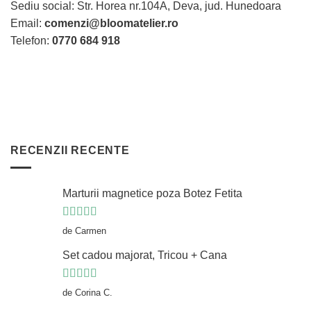
Sediu social: Str. Horea nr.104A, Deva, jud. Hunedoara
pagina
pagina
produsului.
produsului.
Email:
comenzi@bloomatelier.ro
Telefon:
0770 684 918
RECENZII RECENTE
Marturii magnetice poza Botez Fetita
Evaluat la
5
de Carmen
din 5
Set cadou majorat, Tricou + Cana
Evaluat la
5
de Corina C.
din 5