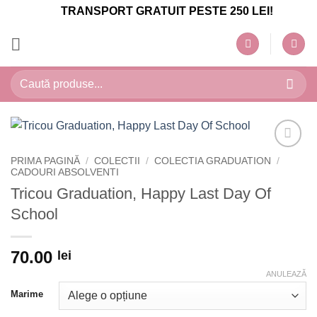
Skip
TRANSPORT GRATUIT PESTE 250 LEI!
to
content
Caută
după:
PRIMA PAGINĂ
/
COLECTII
/
COLECTIA GRADUATION
/
CADOURI ABSOLVENTI
Tricou Graduation, Happy Last Day Of
School
70.00
lei
ANULEAZĂ
Marime