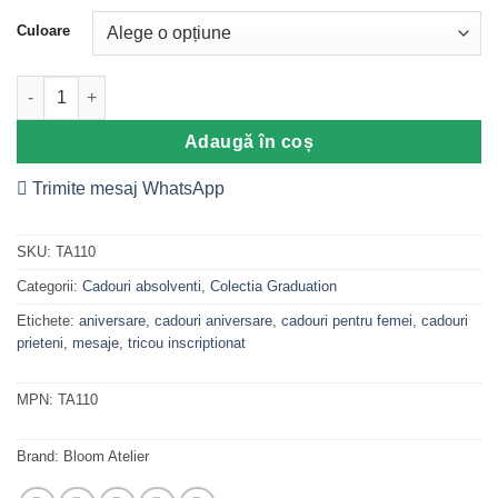
Culoare
Cantitate Tricou Graduation, Happy Last Day Of School
Adaugă în coș
Trimite mesaj WhatsApp
SKU:
TA110
Categorii:
Cadouri absolventi
,
Colectia Graduation
Etichete:
aniversare
,
cadouri aniversare
,
cadouri pentru femei
,
cadouri
prieteni
,
mesaje
,
tricou inscriptionat
MPN:
TA110
Brand:
Bloom Atelier