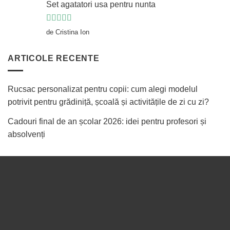
Set agatatori usa pentru nunta
Evaluat la
5
de Cristina Ion
din 5
ARTICOLE RECENTE
Rucsac personalizat pentru copii: cum alegi modelul
potrivit pentru grădiniță, școală și activitățile de zi cu zi?
Cadouri final de an școlar 2026: idei pentru profesori și
absolvenți