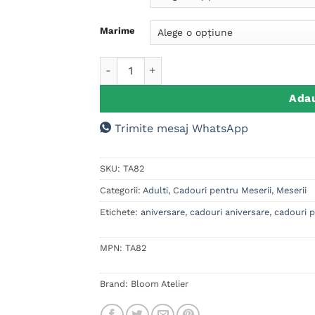
Marime
Cantitate Tricou Personalizat Pescar, Barba
Adau
Trimite mesaj WhatsApp
SKU:
TA82
Categorii:
Adulti
,
Cadouri pentru Meserii
,
Meserii
Etichete:
aniversare
,
cadouri aniversare
,
cadouri p
MPN:
TA82
Brand:
Bloom Atelier