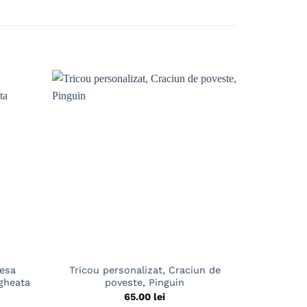
tesa
Tricou personalizat, Craciun de
Tricou pe
 gheata
poveste, Pinguin
65.00
lei