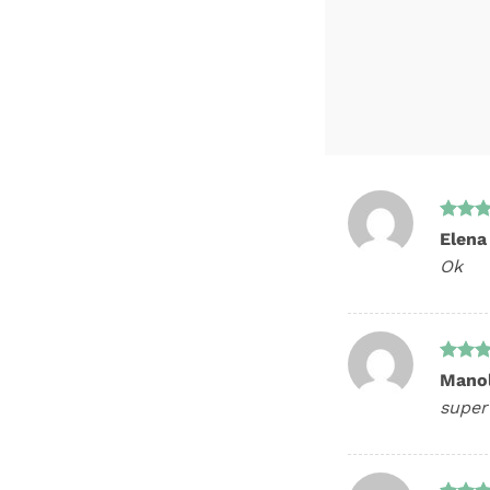
Evalua
Elena
5
din 
Ok
Evalua
Mano
5
din 
super