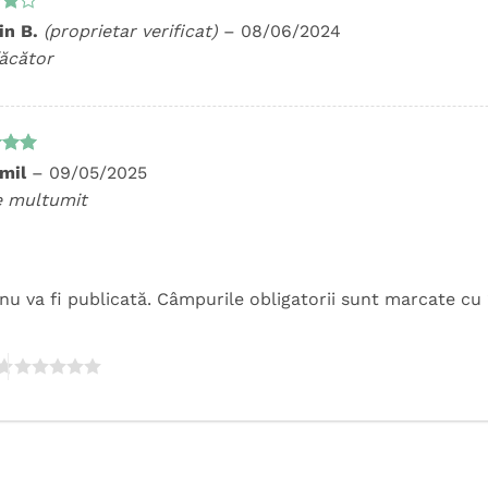
t
in B.
(proprietar verificat)
–
08/06/2024
n
făcător
t la
emil
–
09/05/2025
5
e multumit
nu va fi publicată.
Câmpurile obligatorii sunt marcate cu