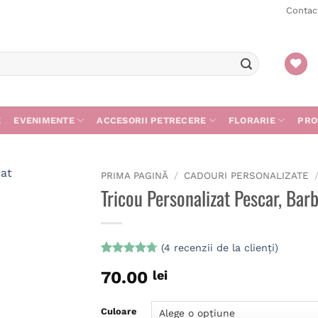
Contac
E
EVENIMENTE
ACCESORII PETRECERE
FLORARIE
PRO
PRIMA PAGINĂ
/
CADOURI PERSONALIZATE
Tricou Personalizat Pescar, Bar
(
4
recenzii de la clienți)
Evaluat la
4
70.00
lei
4.75
din 5
pe baza a
evaluări de
la clienți
Culoare