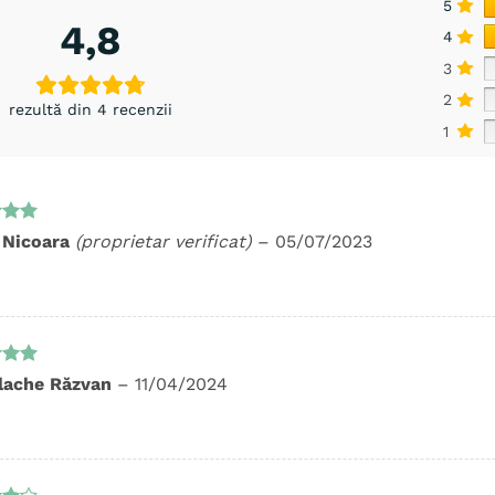
5
4,8
4
3
2
rezultă din 4 recenzii
1
t la
 Nicoara
(proprietar verificat)
–
05/07/2023
5
t la
lache Răzvan
–
11/04/2024
5