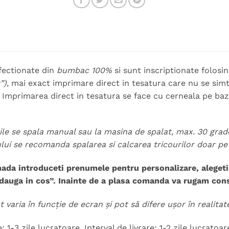
fectionate din
bumbac 100%
si sunt inscriptionate folos
”)
, mai exact imprimare direct in tesatura care nu se simte 
. Imprimarea direct in tesatura se face cu cerneala pe ba
rile se spala manual sau la masina de spalat, max. 30 grade
ului se recomanda spalarea si calcarea tricourilor doar pe
ada introduceti prenumele pentru personalizare, alegeti
dauga in cos”.
Inainte de a plasa comanda va rugam consu
t varia în funcție de ecran și pot să difere ușor în realita
 1-3 zile lucratoare. Interval de livrare: 1-2 zile lucratoar