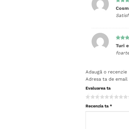
Evalua
Cosm
la
4
di
Satis
5
Evalua
Turi 
5
din 
foart
Adaugă o recenzie
Adresa ta de email 
Evaluarea ta
Recenzia ta
*