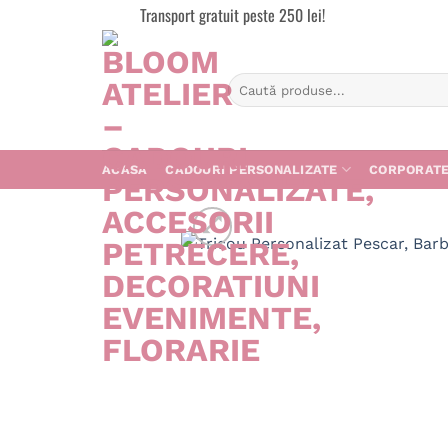
Skip
Transport gratuit peste 250 lei!
to
content
Caută
după:
ACASA
CADOURI PERSONALIZATE
CORPORAT