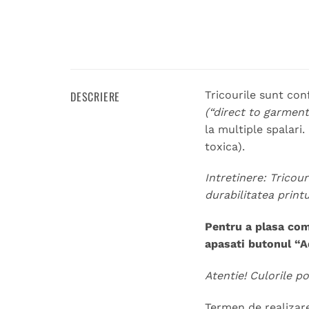
DESCRIERE
Tricourile sunt con
(“direct to garment
la multiple spalari
toxica).
Intretinere: Tricou
durabilitatea print
Pentru a plasa com
apasati butonul “A
Atentie! Culorile po
Termen de realizare: