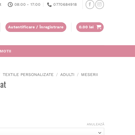
t
08:00 - 17:00
0770684918
Autentificare / Înregistrare
0.00
lei
MOTII
/
TEXTILE PERSONALIZATE
/
ADULTI
/
MESERII
bat
ANULEAZĂ