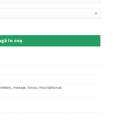
t
gă în coș
rieteni
,
mesaje
,
tricou inscriptionat