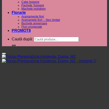
Cake toppere
Pachete Toppere
Machete polistiren
Florarie
Aranjamente flori
Aranjamete flori – Stoc limitat
Buchete aniversare
Flori criogenate
PROMOTII
Caută după: