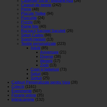
Caserole/ Sticle - Bidoane Apa
(26)
Ceasuri de perete
(242)
Perne
(48)
Placute Trofee
(94)
Pusculite
(24)
Puzzle
(19)
Rame foto
(40)
Rucsaci/ Sacose/ Saculeti
(26)
Seturi Cadou
(88)
Suport medalii
(13)
Textile personalizate
(223)
Adulti
(85)
Aniversare
(21)
Diverse
(38)
Meserii
(17)
Zodii
(13)
Copii si bebelusi
(73)
Seturi
(40)
Sorturi
(25)
Cadouri Personalizate pentru Vara
(28)
Colectii
(1161)
Evenimente
(507)
Florarie online
(35)
Imbracaminte
(132)