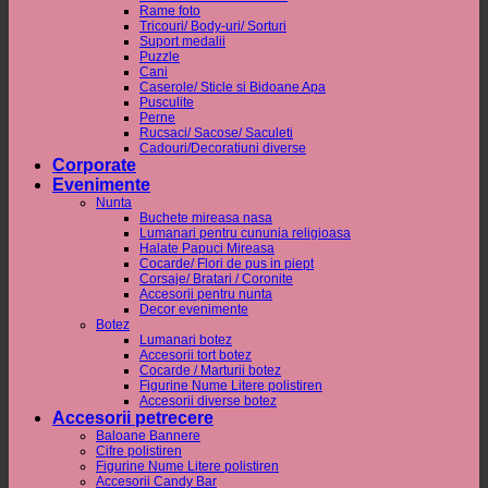
Rame foto
Tricouri/ Body-uri/ Sorturi
Suport medalii
Puzzle
Cani
Caserole/ Sticle si Bidoane Apa
Pusculite
Perne
Rucsaci/ Sacose/ Saculeti
Cadouri/Decoratiuni diverse
Corporate
Evenimente
Nunta
Buchete mireasa nasa
Lumanari pentru cununia religioasa
Halate Papuci Mireasa
Cocarde/ Flori de pus in piept
Corsaje/ Bratari / Coronite
Accesorii pentru nunta
Decor evenimente
Botez
Lumanari botez
Accesorii tort botez
Cocarde / Marturii botez
Figurine Nume Litere polistiren
Accesorii diverse botez
Accesorii petrecere
Baloane Bannere
Cifre polistiren
Figurine Nume Litere polistiren
Accesorii Candy Bar