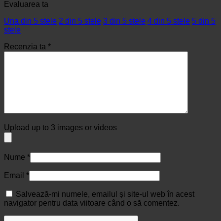
Evaluarea ta
Una din 5 stele
2 din 5 stele
3 din 5 stele
4 din 5 stele
5 din 5
stele
Recenzia ta
*
Upload up to 3 images or videos
Nume
*
Email
*
Salvează-mi numele, emailul și site-ul web în acest
navigator pentru data viitoare când o să comentez.