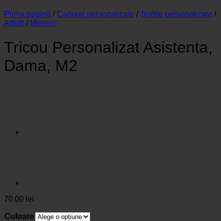
Prima pagină
/
Cadouri personalizate
/
Textile personalizate
/
Adulti
/
Meserii
Tricou Personalizat Asistenta,
Dama, M2
70.00
lei
Culoare