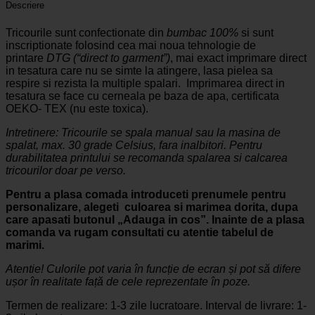
Descriere
Tricourile sunt confectionate din
bumbac 100%
si sunt
inscriptionate folosind cea mai noua tehnologie de
printare
DTG (“direct to garment”)
, mai exact imprimare direct
in tesatura care nu se simte la atingere, lasa pielea sa
respire si rezista la multiple spalari. Imprimarea direct in
tesatura se face cu cerneala pe baza de apa, certificata
OEKO- TEX (nu este toxica).
Intretinere: Tricourile se spala manual sau la masina de
spalat, max. 30 grade Celsius, fara inalbitori. Pentru
durabilitatea printului se recomanda spalarea si calcarea
tricourilor doar pe verso.
Pentru a plasa comada introduceti prenumele pentru
personalizare, alegeti culoarea si marimea dorita, dupa
care apasati butonul „Adauga in cos”.
Inainte de a plasa
comanda va rugam consultati cu atentie tabelul de
marimi.
Atentie! Culorile pot varia în funcție de ecran și pot să difere
ușor în realitate față de cele reprezentate în poze.
Termen de realizare: 1-3 zile lucratoare. Interval de livrare: 1-