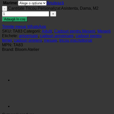
Marime
Anulează
Cantitate Tricou Personalizat Asistenta, Dama, M2
Adaugă în coș
Trimite mesaj WhatsApp
SKU:
TA83
Categorii:
Adulti
,
Cadouri pentru Meserii
,
Meserii
Etichete:
aniversare
,
cadouri aniversare
,
cadouri pentru
femei
,
cadouri prieteni
,
mesaje
,
tricou inscriptionat
MPN:
TA83
Brand:
Bloom Atelier