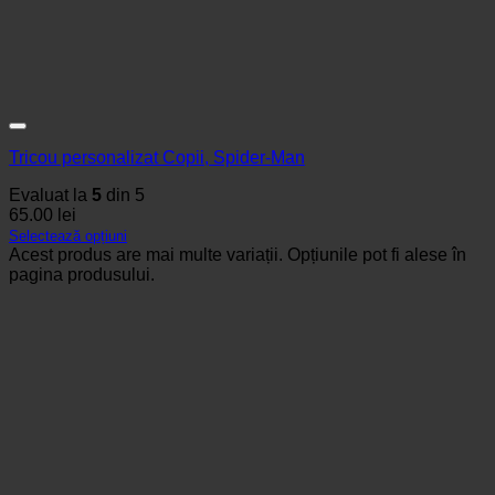
Tricou personalizat Copii, Spider-Man
Evaluat la
5
din 5
65.00
lei
Selectează opțiuni
Acest produs are mai multe variații. Opțiunile pot fi alese în
pagina produsului.