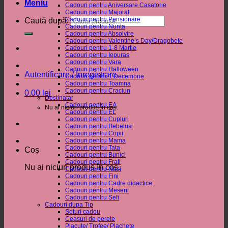
Meniu
Cadouri pentru Aniversare Casatorie
Cadouri pentru Majorat
Cadouri pentru Pensionare
Caută după:
Cadouri pentru Nunta
Cadouri pentru Absolvire
Cadouri pentru Valentine’s Day/Dragobete
Cadouri pentru 1-8 Martie
Cadouri pentru Iepuras
Cadouri pentru Vara
Cadouri pentru Halloween
Autentificare / Înregistrare
Cadouri pentru 1 Decembrie
Cadouri pentru Toamna
Cadouri pentru Craciun
0.00
lei
Destinatar
Cadouri pentru EA
Nu ai niciun produs în coș.
Cadouri pentru EL
Cadouri pentru Cupluri
Cadouri pentru Bebelusi
Cadouri pentru Copii
Cadouri pentru Mama
Cadouri pentru Tata
Coș
Cadouri pentru Bunici
Cadouri pentru Frati
Nu ai niciun produs în coș.
Cadouri pentru Nasi
Cadouri pentru Fini
Cadouri pentru Cadre didactice
Cadouri pentru Meserii
Cadouri pentru Sefi
Cadouri dupa Tip
Seturi cadou
Ceasuri de perete
Placute/ Trofee/ Plachete