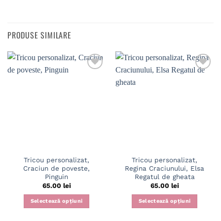
PRODUSE SIMILARE
Tricou personalizat,
Tricou personalizat,
Craciun de poveste,
Regina Craciunului, Elsa
Pinguin
Regatul de gheata
65.00
lei
65.00
lei
Selectează opțiuni
Selectează opțiuni
Acest
Acest