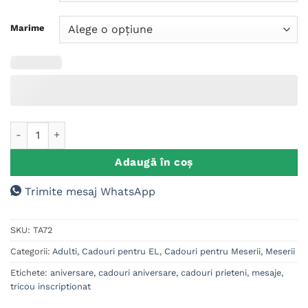
Marime
Cantitate Tricou Personalizat Politist, Barbat
Adaugă în coș
Trimite mesaj WhatsApp
SKU:
TA72
Categorii:
Adulti
,
Cadouri pentru EL
,
Cadouri pentru Meserii
,
Meserii
Etichete:
aniversare
,
cadouri aniversare
,
cadouri prieteni
,
mesaje
,
tricou inscriptionat