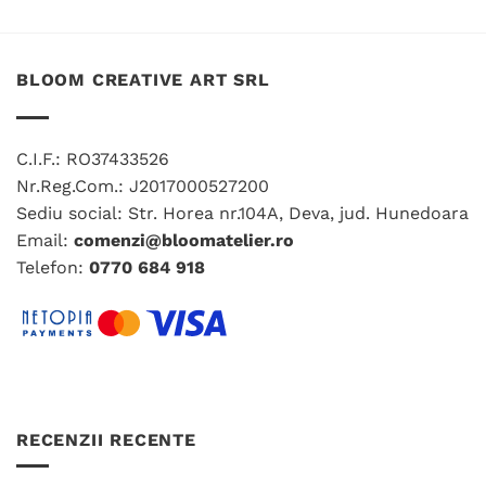
produs
produs
are
are
mai
mai
multe
multe
BLOOM CREATIVE ART SRL
variații.
variații.
Opțiunile
Opțiunile
pot
pot
C.I.F.: RO37433526
fi
fi
Nr.Reg.Com.: J2017000527200
alese
alese
în
în
Sediu social: Str. Horea nr.104A, Deva, jud. Hunedoara
pagina
pagina
Email:
comenzi@bloomatelier.ro
produsului.
produsului.
Telefon:
0770 684 918
RECENZII RECENTE