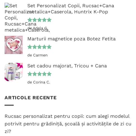
Set Personalizat Copii, Rucsac+Cana
metalica+Caserola, Huntrix K-Pop
Evaluat la
de Adela G.
5
din 5
Marturii magnetice poza Botez Fetita
Evaluat la
de Carmen
5
din 5
Set cadou majorat, Tricou + Cana
Evaluat la
de Corina C.
5
din 5
ARTICOLE RECENTE
Rucsac personalizat pentru copii: cum alegi modelul
potrivit pentru grădiniță, școală și activitățile de zi cu
zi?