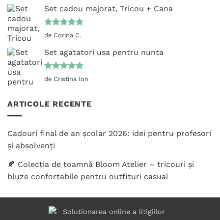
Set cadou majorat, Tricou + Cana
Evaluat la
de Corina C.
5
din 5
Set agatatori usa pentru nunta
Evaluat la
de Cristina Ion
5
din 5
ARTICOLE RECENTE
Cadouri final de an școlar 2026: idei pentru profesori
și absolvenți
🍂 Colecția de toamnă Bloom Atelier – tricouri și
bluze confortabile pentru outfituri casual