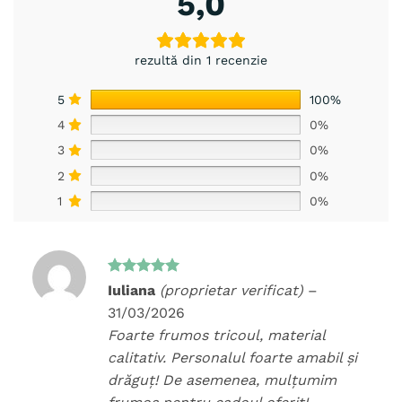
5,0
rezultă din 1 recenzie
5
100%
4
0%
3
0%
2
0%
1
0%
Evaluat la
Iuliana
(proprietar verificat)
–
5
din 5
31/03/2026
Foarte frumos tricoul, material
calitativ. Personalul foarte amabil și
drăguț! De asemenea, mulțumim