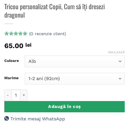
Tricou personalizat Copii, Cum să îți dresezi
dragonul
(O recenzie client)
Evaluat la
65.00
lei
5
din 5 pe
baza unei
ANULEAZĂ
singure
evaluări
Culoare
Marime
Cantitate Tricou personalizat Copii, Cum să îți dresezi dragon
Adaugă în coș
Trimite mesaj WhatsApp