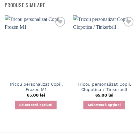
PRODUSE SIMILARE
Tricou personalizat Copii,
Tricou personalizat Copii,
Frozen M1
Clopotica / Tinkerbell
65.00
lei
65.00
lei
Selectează opțiuni
Selectează opțiuni
Acest
Acest
produs
produs
are
are
mai
mai
multe
multe