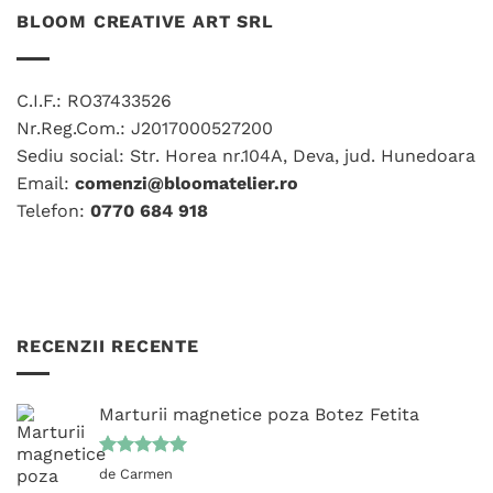
variații.
variații.
BLOOM CREATIVE ART SRL
Opțiunile
Opțiunile
pot
pot
fi
fi
C.I.F.: RO37433526
alese
alese
Nr.Reg.Com.: J2017000527200
în
în
Sediu social: Str. Horea nr.104A, Deva, jud. Hunedoara
pagina
pagina
produsului.
produsului.
Email:
comenzi@bloomatelier.ro
Telefon:
0770 684 918
RECENZII RECENTE
Marturii magnetice poza Botez Fetita
Evaluat la
de Carmen
5
din 5