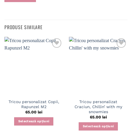
PRODUSE SIMILARE
Tricou personalizat Copii,
Tricou personalizat
Rapunzel M2
Craciun, Chillin’ with my
snowmies
65.00
lei
65.00
lei
Selectează opțiuni
Selectează opțiuni
Acest