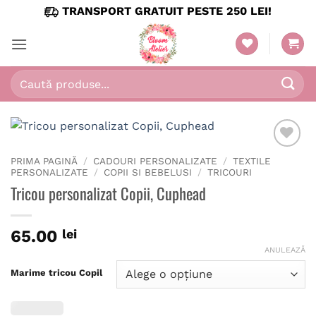
Skip
TRANSPORT GRATUIT PESTE 250 LEI!
to
content
Caută
după:
PRIMA PAGINĂ
/
CADOURI PERSONALIZATE
/
TEXTILE
PERSONALIZATE
/
COPII SI BEBELUSI
/
TRICOURI
Tricou personalizat Copii, Cuphead
65.00
lei
ANULEAZĂ
Marime tricou Copil