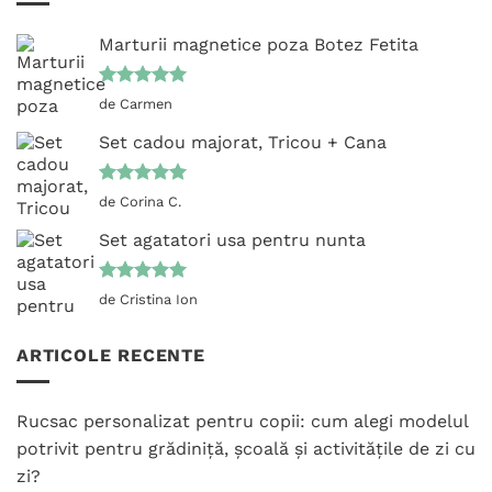
Marturii magnetice poza Botez Fetita
Evaluat la
de Carmen
5
din 5
Set cadou majorat, Tricou + Cana
Evaluat la
de Corina C.
5
din 5
Set agatatori usa pentru nunta
Evaluat la
de Cristina Ion
5
din 5
ARTICOLE RECENTE
Rucsac personalizat pentru copii: cum alegi modelul
potrivit pentru grădiniță, școală și activitățile de zi cu
zi?