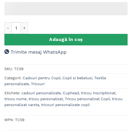
Cantitate Tricou personalizat Copii, Cuphead
Adaugă în coș
Trimite mesaj WhatsApp
SKU:
TC59
Categorii:
Cadouri pentru Copii
,
Copii si bebelusi
,
Textile
personalizate
,
Tricouri
Etichete:
cadouri personalizate
,
Cuphead
,
tricou inscriptionat
,
tricou nume
,
tricou personalizat
,
Tricou personalizat Copii
,
tricou
personalizat varsta
,
tricouri personalizate copii
MPN:
TC59