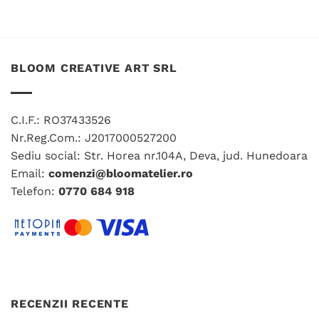
Acest
produs
produs
are
are
mai
mai
multe
multe
variații.
BLOOM CREATIVE ART SRL
variații.
Opțiunile
Opțiunile
pot
pot
fi
C.I.F.: RO37433526
fi
alese
Nr.Reg.Com.: J2017000527200
alese
în
în
Sediu social: Str. Horea nr.104A, Deva, jud. Hunedoara
pagina
pagina
produsului.
Email:
comenzi@bloomatelier.ro
produsului.
Telefon:
0770 684 918
RECENZII RECENTE