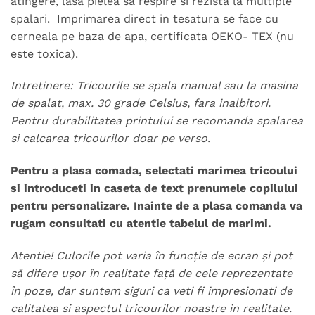
atingere, lasa pielea sa respire si rezista la multiple
spalari. Imprimarea direct in tesatura se face cu
cerneala pe baza de apa, certificata OEKO- TEX (nu
este toxica).
Intretinere: Tricourile se spala manual sau la masina
de spalat, max. 30 grade Celsius, fara inalbitori.
Pentru durabilitatea printului se recomanda spalarea
si calcarea tricourilor doar pe verso.
Pentru a plasa comada, selectati marimea tricoului
si introduceti in caseta de text prenumele copilului
pentru personalizare. Inainte de a plasa comanda va
rugam consultati cu atentie tabelul de marimi.
Atentie! Culorile pot varia în funcție de ecran și pot
să difere ușor în realitate față de cele reprezentate
în poze, dar suntem siguri ca veti fi impresionati de
calitatea si aspectul tricourilor noastre in realitate.