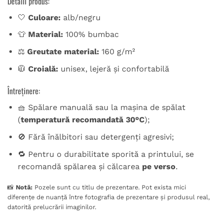
Detalii produs:
🤍
Culoare:
alb/negru
👕
Material:
100% bumbac
⚖️
Greutate material:
160 g/m²
🧥
Croială:
unisex, lejeră și confortabilă
Întreținere:
🧺 Spălare manuală sau la mașina de spălat
(
temperatură recomandată 30°C
);
🚫 Fără înălbitori sau detergenți agresivi;
🔁 Pentru o durabilitate sporită a printului, se
recomandă spălarea și călcarea
pe verso
.
📸
Notă:
Pozele sunt cu titlu de prezentare. Pot exista mici
diferențe de nuanță între fotografia de prezentare și produsul real,
datorită prelucrării imaginilor.