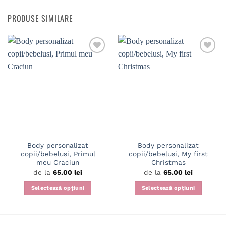
PRODUSE SIMILARE
Body personalizat
Body personalizat
copii/bebelusi, Primul
copii/bebelusi, My first
meu Craciun
Christmas
de la
65.00
lei
de la
65.00
lei
Selectează opțiuni
Selectează opțiuni
Acest
Acest
produs
produs
are
are