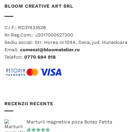
mai
mai
BLOOM CREATIVE ART SRL
multe
multe
variații.
variații.
Opțiunile
Opțiunile
C.I.F.: RO37433526
pot
pot
fi
fi
Nr.Reg.Com.: J2017000527200
alese
alese
Sediu social: Str. Horea nr.104A, Deva, jud. Hunedoara
în
în
Email:
comenzi@bloomatelier.ro
pagina
pagina
Telefon:
0770 684 918
produsului.
produsului.
RECENZII RECENTE
Marturii magnetice poza Botez Fetita