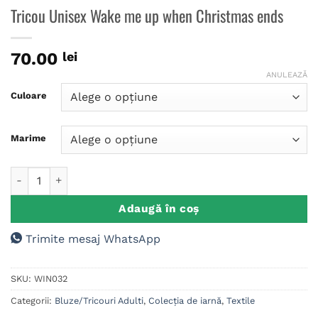
Tricou Unisex Wake me up when Christmas ends
70.00
lei
ANULEAZĂ
Culoare
Marime
Cantitate Tricou Unisex Wake me up when Christmas ends
Adaugă în coș
Trimite mesaj WhatsApp
SKU:
WIN032
Categorii:
Bluze/Tricouri Adulti
,
Colecția de iarnă
,
Textile