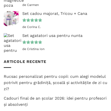
Evaluat la
de Carmen
5
din 5
Set cadou majorat, Tricou + Cana
Evaluat la
de Corina C.
5
din 5
Set agatatori usa pentru nunta
Evaluat la
de Cristina Ion
5
din 5
ARTICOLE RECENTE
Rucsac personalizat pentru copii: cum alegi modelul
potrivit pentru grădiniță, școală și activitățile de zi cu
zi?
Cadouri final de an școlar 2026: idei pentru profesori
și absolvenți