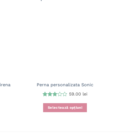
Perna Pe
irena
Perna personalizata Sonic
59.00
lei
Evaluat
la
3
Selectează opțiuni
din 5