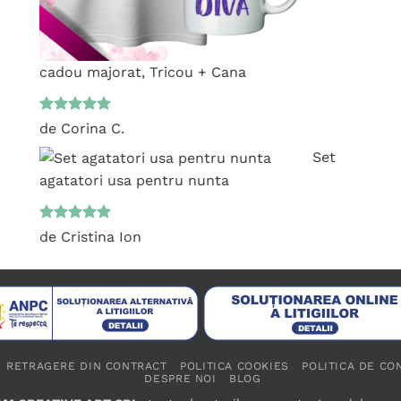
cadou majorat, Tricou + Cana
Evaluat la
de Corina C.
5
din 5
Set
agatatori usa pentru nunta
Evaluat la
de Cristina Ion
5
din 5
RETRAGERE DIN CONTRACT
POLITICA COOKIES
POLITICA DE CO
DESPRE NOI
BLOG