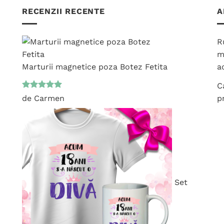
RECENZII RECENTE
A
R
m
Marturii magnetice poza Botez Fetita
ac
C
Evaluat la
de Carmen
p
5
din 5
Set