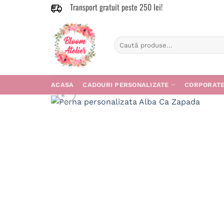
Transport gratuit peste 250 lei!
Skip
to
content
Caută
după:
ACASA
CADOURI PERSONALIZATE
CORPORAT