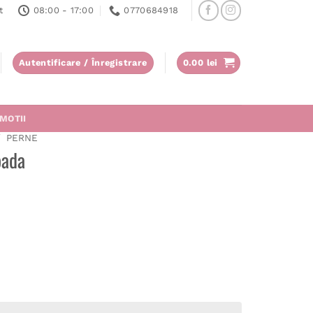
t
08:00 - 17:00
0770684918
Autentificare / Înregistrare
0.00
lei
MOTII
/
PERNE
pada