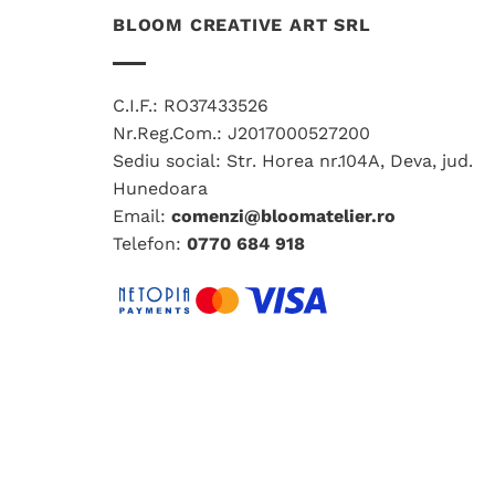
BLOOM CREATIVE ART SRL
C.I.F.: RO37433526
Nr.Reg.Com.: J2017000527200
Sediu social: Str. Horea nr.104A, Deva, jud.
Hunedoara
Email:
comenzi@bloomatelier.ro
Telefon:
0770 684 918