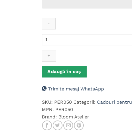
Cantitate
Perna
personalizata
Alba
Ca
Zapada
Adaugă în coș
Trimite mesaj WhatsApp
SKU:
PER050
Categorii:
Cadouri pentru
MPN:
PER050
Brand:
Bloom Atelier