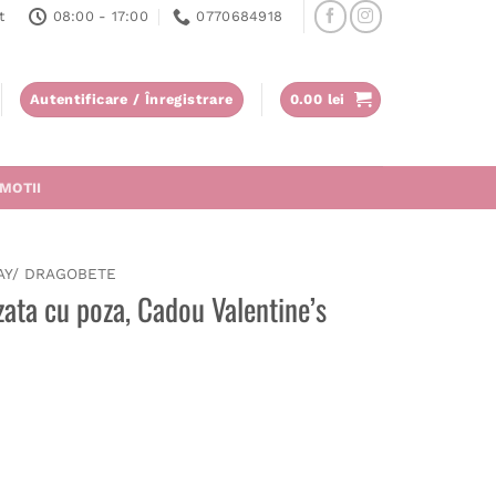
t
08:00 - 17:00
0770684918
Autentificare / Înregistrare
0.00
lei
MOTII
AY/ DRAGOBETE
zata cu poza, Cadou Valentine’s