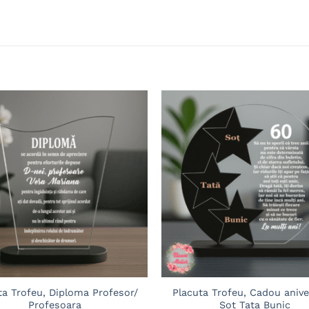
Adaugă
în
wishlist
ta Trofeu, Diploma Profesor/
Placuta Trofeu, Cadou anive
Profesoara
Sot Tata Bunic