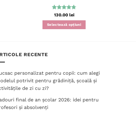
Evaluat la
130.00
lei
4.71
din 5
Selectează opțiuni
Acest
produs
are
mai
RTICOLE RECENTE
multe
variații.
ucsac personalizat pentru copii: cum alegi
Opțiunile
odelul potrivit pentru grădiniță, școală și
pot
tivitățile de zi cu zi?
fi
alese
adouri final de an școlar 2026: idei pentru
în
rofesori și absolvenți
pagina
produsului.