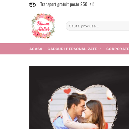
Transport gratuit peste 250 lei!
Skip
to
content
Caută
după:
ACASA
CADOURI PERSONALIZATE
CORPORAT
Adau
în
wishl