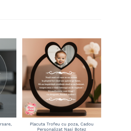
Adaugă
Adaugă
în
în
wishlist
wishlist
rsare,
Placuta Trofeu cu poza, Cadou
Placuta
Personalizat Nasi Botez
aniver