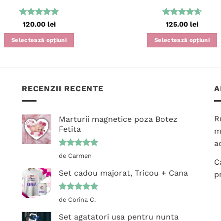
Evaluat la
Evaluat la
120.00
lei
125.00
lei
5
din 5
4.63
din 5
Selectează opțiuni
Selectează opțiuni
Acest
Acest
produs
produs
are
are
mai
mai
RECENZII RECENTE
A
multe
multe
variații.
variații.
R
Marturii magnetice poza Botez
Opțiunile
Opțiunile
Fetita
m
pot
pot
ac
fi
fi
Evaluat la
alese
alese
de Carmen
C
5
din 5
în
în
Set cadou majorat, Tricou + Cana
p
pagina
pagina
produsului.
produsului.
Evaluat la
de Corina C.
5
din 5
Set agatatori usa pentru nunta