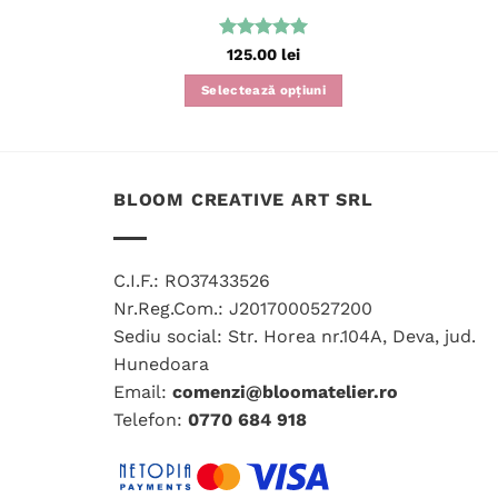
Evaluat la
125.00
lei
5
din 5
Selectează opțiuni
Acest
produs
are
mai
BLOOM CREATIVE ART SRL
multe
variații.
Opțiunile
C.I.F.: RO37433526
pot
Nr.Reg.Com.: J2017000527200
fi
Sediu social: Str. Horea nr.104A, Deva, jud.
alese
Hunedoara
în
Email:
comenzi@bloomatelier.ro
pagina
Telefon:
0770 684 918
produsului.