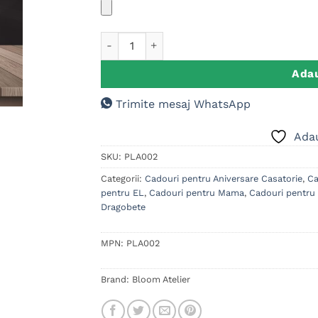
Cantitate Placuta inima ardezie personaliz
Adau
Trimite mesaj WhatsApp
Adau
SKU:
PLA002
Categorii:
Cadouri pentru Aniversare Casatorie
,
Ca
pentru EL
,
Cadouri pentru Mama
,
Cadouri pentru
Dragobete
MPN:
PLA002
Brand:
Bloom Atelier