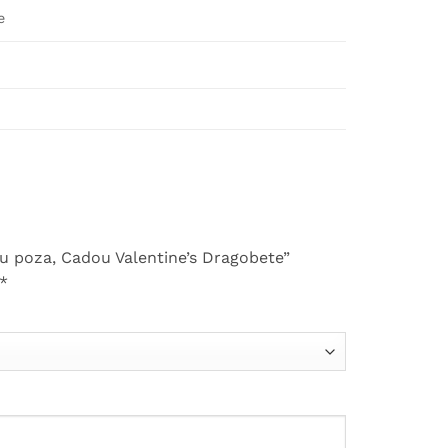
e
 cu poza, Cadou Valentine’s Dragobete”
*