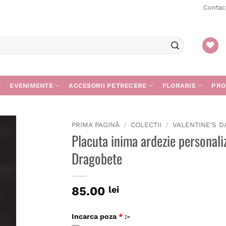
Contac
E
EVENIMENTE
ACCESORII PETRECERE
FLORARIE
PRO
PRIMA PAGINĂ
/
COLECTII
/
VALENTINE'S D
Placuta inima ardezie personali
gă
Dragobete
ist
85.00
lei
Incarca poza
*
:-