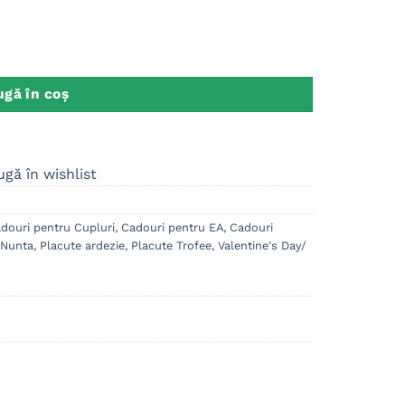
ata cu poza, Cadou Valentine's Dragobete
gă în coș
gă în wishlist
douri pentru Cupluri
,
Cadouri pentru EA
,
Cadouri
 Nunta
,
Placute ardezie
,
Placute Trofee
,
Valentine's Day/