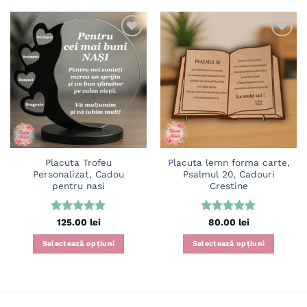
Adaugă
Adaugă
în
în
wishlist
wishlist
Placuta Trofeu
Placuta lemn forma carte,
Personalizat, Cadou
Psalmul 20, Cadouri
pentru nasi
Crestine
Evaluat la
Evaluat la
125.00
lei
80.00
lei
5
din 5
5
din 5
Selectează opțiuni
Selectează opțiuni
Acest
Acest
produs
produs
are
are
mai
mai