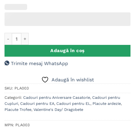
Cantitate Placuta ardezie personalizata cu text si poza, Cado
Adaugă în coș
Trimite mesaj WhatsApp
Adaugă în wishlist
SKU:
PLA003
Categorii:
Cadouri pentru Aniversare Casatorie
,
Cadouri pentru
Cupluri
,
Cadouri pentru EA
,
Cadouri pentru EL
,
Placute ardezie
,
Placute Trofee
,
Valentine's Day/ Dragobete
MPN:
PLA003