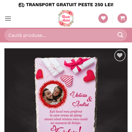
Skip
TRANSPORT GRATUIT PESTE 250 LEI!
to
content
Caută
după:
Adaugă
în
wishlist