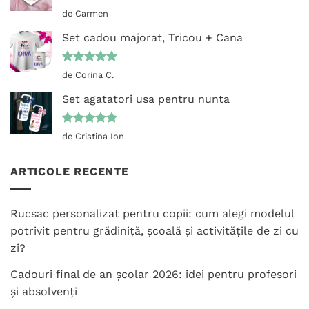
Evaluat la
de Carmen
5
din 5
Set cadou majorat, Tricou + Cana
Evaluat la
de Corina C.
5
din 5
Set agatatori usa pentru nunta
Evaluat la
de Cristina Ion
5
din 5
ARTICOLE RECENTE
Rucsac personalizat pentru copii: cum alegi modelul
potrivit pentru grădiniță, școală și activitățile de zi cu
zi?
Cadouri final de an școlar 2026: idei pentru profesori
și absolvenți