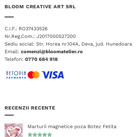
multe
multe
BLOOM CREATIVE ART SRL
variații.
variații.
Opțiunile
Opțiunile
pot
pot
C.I.F.: RO37433526
fi
fi
Nr.Reg.Com.: J2017000527200
alese
alese
în
în
Sediu social: Str. Horea nr.104A, Deva, jud. Hunedoara
pagina
pagina
Email:
comenzi@bloomatelier.ro
produsului.
produsului.
Telefon:
0770 684 918
RECENZII RECENTE
Marturii magnetice poza Botez Fetita