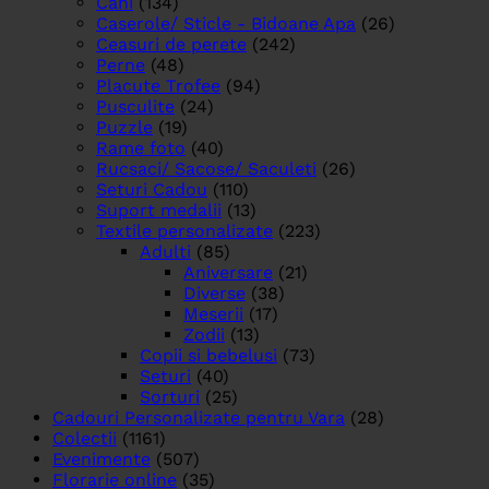
Cani
(134)
Caserole/ Sticle - Bidoane Apa
(26)
Ceasuri de perete
(242)
Perne
(48)
Placute Trofee
(94)
Pusculite
(24)
Puzzle
(19)
Rame foto
(40)
Rucsaci/ Sacose/ Saculeti
(26)
Seturi Cadou
(110)
Suport medalii
(13)
Textile personalizate
(223)
Adulti
(85)
Aniversare
(21)
Diverse
(38)
Meserii
(17)
Zodii
(13)
Copii si bebelusi
(73)
Seturi
(40)
Sorturi
(25)
Cadouri Personalizate pentru Vara
(28)
Colectii
(1161)
Evenimente
(507)
Florarie online
(35)