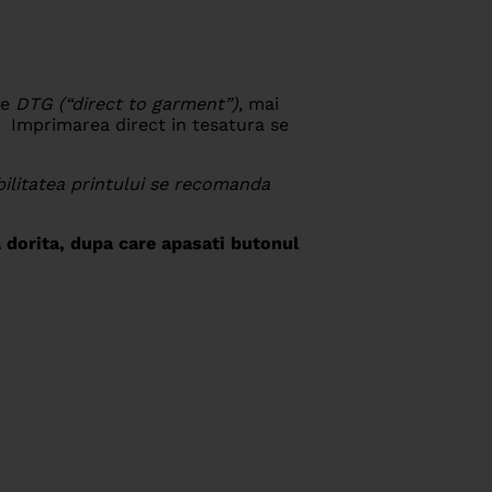
re
DTG (“direct to garment”)
, mai
i. Imprimarea direct in tesatura se
abilitatea printului se recomanda
 dorita, dupa care apasati butonul