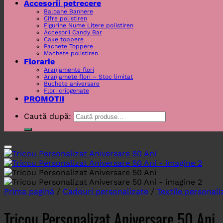
Accesorii petrecere
Baloane Bannere
Cifre polistiren
Figurine Nume Litere polistiren
Accesorii Candy Bar
Cake toppere
Pachete Toppere
Machete polistiren
Florarie
Aranjamente flori
Aranjamete flori – Stoc limitat
Buchete aniversare
Flori criogenate
PROMOTII
Caută după:
Prima pagină
/
Cadouri personalizate
/
Textile personali
Tricou Personalizat Aniversare 50 Ani