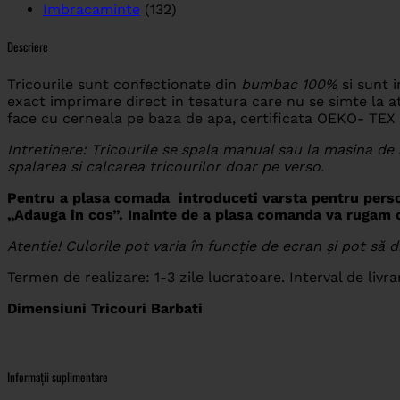
Imbracaminte
(132)
Descriere
Tricourile sunt confectionate din
bumbac 100%
si sunt 
exact imprimare direct in tesatura care nu se simte la ati
face cu cerneala pe baza de apa, certificata OEKO- TEX 
Intretinere: Tricourile se spala manual sau la masina de 
spalarea si calcarea tricourilor doar pe verso.
Pentru a plasa comada introduceti varsta pentru person
„Adauga in cos”.
Inainte de a plasa comanda va rugam c
Atentie! Culorile pot varia în funcție de ecran și pot să 
Termen de realizare: 1-3 zile lucratoare. Interval de livrar
Dimensiuni Tricouri Barbati
Informații suplimentare