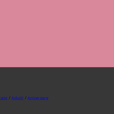
zate
/
Adulti
/
Aniversare