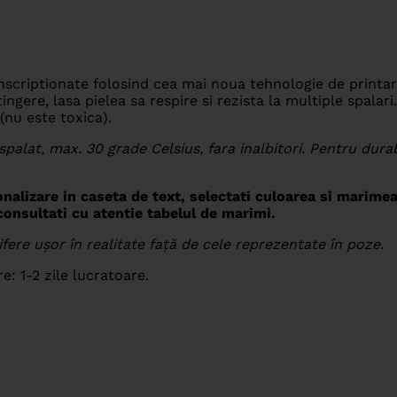
inscriptionate folosind cea mai noua tehnologie de printa
ngere, lasa pielea sa respire si rezista la multiple spalar
(nu este toxica).
spalat, max. 30 grade Celsius, fara inalbitori. Pentru dur
alizare in caseta de text, selectati culoarea si marimea
onsultati cu atentie tabelul de marimi.
difere ușor în realitate față de cele reprezentate în poze.
e: 1-2 zile lucratoare.