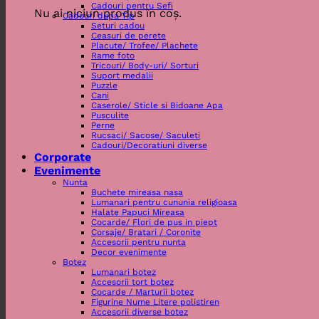
Cadouri pentru Sefi
Nu ai niciun produs în coș.
Cadouri dupa Tip
Seturi cadou
Ceasuri de perete
Placute/ Trofee/ Plachete
Rame foto
Tricouri/ Body-uri/ Sorturi
Suport medalii
Puzzle
Cani
Caserole/ Sticle si Bidoane Apa
Pusculite
Perne
Rucsaci/ Sacose/ Saculeti
Cadouri/Decoratiuni diverse
Corporate
Evenimente
Nunta
Buchete mireasa nasa
Lumanari pentru cununia religioasa
Halate Papuci Mireasa
Cocarde/ Flori de pus in piept
Corsaje/ Bratari / Coronite
Accesorii pentru nunta
Decor evenimente
Botez
Lumanari botez
Accesorii tort botez
Cocarde / Marturii botez
Figurine Nume Litere polistiren
Accesorii diverse botez