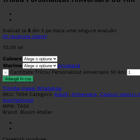
Evaluat la
5
din 5 pe baza unei singure evaluări
(O recenzie client)
70.00
lei
Culoare
Marime
Anulează
Cantitate Tricou Personalizat Aniversare 50 Ani
Adaugă în coș
Trimite mesaj WhatsApp
SKU:
TA54
Categorii:
Adulti
,
Aniversare
,
Cadouri pentru 
inscriptionat
MPN:
TA54
Brand:
Bloom Atelier
Categorii produse