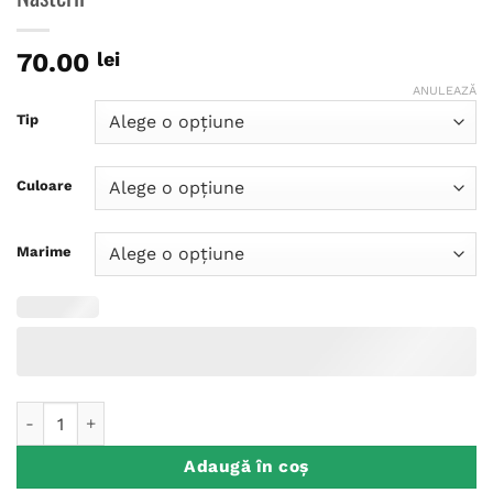
70.00
lei
ANULEAZĂ
Tip
Culoare
Marime
Cantitate Tricou Personalizat Aniversare, Original Anul Naster
Adaugă în coș