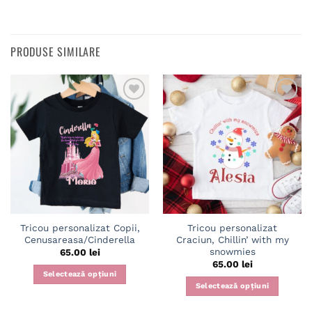
PRODUSE SIMILARE
Adaugă
Adaugă
în
în
wishlist
wishlist
Tricou personalizat Copii,
Tricou personalizat
Cenusareasa/Cinderella
Craciun, Chillin’ with my
snowmies
65.00
lei
65.00
lei
Selectează opțiuni
Selectează opțiuni
Acest
Acest
produs