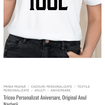
PRIMA PAGINĂ
/
CADOURI PERSONALIZATE
/
TEXTILE
PERSONALIZATE
/
ADULTI
/
ANIVERSARE
Tricou Personalizat Aniversare, Original Anul
Nasterii