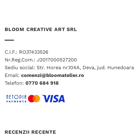
produs
are
are
mai
mai
multe
multe
variații.
variații.
BLOOM CREATIVE ART SRL
Opțiunile
Opțiunile
pot
pot
fi
fi
alese
C.I.F.: RO37433526
alese
în
Nr.Reg.Com.: J2017000527200
în
pagina
Sediu social: Str. Horea nr.104A, Deva, jud. Hunedoara
pagina
produsului.
produsului.
Email:
comenzi@bloomatelier.ro
Telefon:
0770 684 918
RECENZII RECENTE