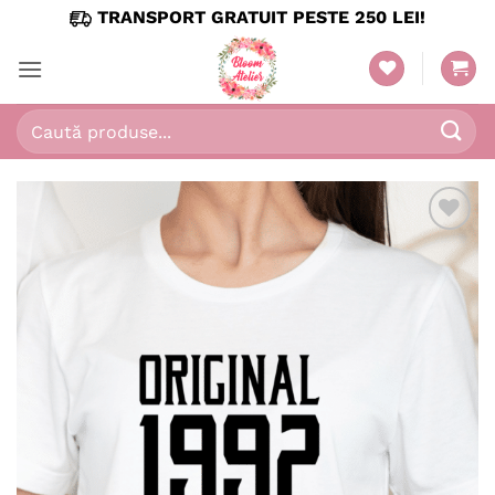
Skip
TRANSPORT GRATUIT PESTE 250 LEI!
to
content
Caută
după:
Adaugă
în
wishlist