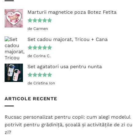
Marturii magnetice poza Botez Fetita
Evaluat la
de Carmen
5
din 5
Set cadou majorat, Tricou + Cana
Evaluat la
de Corina C.
5
din 5
Set agatatori usa pentru nunta
Evaluat la
de Cristina Ion
5
din 5
ARTICOLE RECENTE
Rucsac personalizat pentru copii: cum alegi modelul
potrivit pentru grădiniță, școală și activitățile de zi cu
zi?